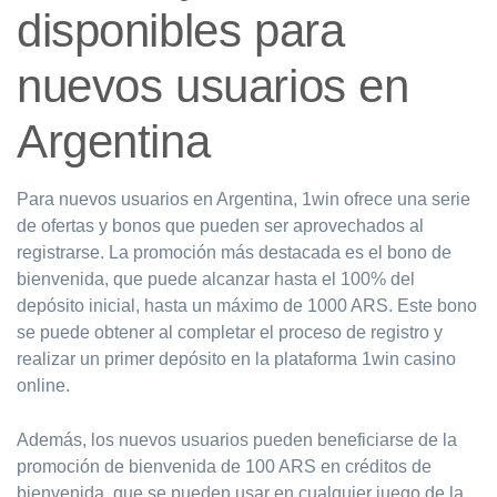
disponibles para
nuevos usuarios en
Argentina
Para nuevos usuarios en Argentina, 1win ofrece una serie
de ofertas y bonos que pueden ser aprovechados al
registrarse. La promoción más destacada es el bono de
bienvenida, que puede alcanzar hasta el 100% del
depósito inicial, hasta un máximo de 1000 ARS. Este bono
se puede obtener al completar el proceso de registro y
realizar un primer depósito en la plataforma 1win casino
online.
Además, los nuevos usuarios pueden beneficiarse de la
promoción de bienvenida de 100 ARS en créditos de
bienvenida, que se pueden usar en cualquier juego de la