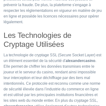
prévenir la fraude. De plus, la plateforme s'engage à
respecter les réglementations en vigueur en matière de jeu
en ligne et possède les licences nécessaires pour opérer
légalement.
Les Technologies de
Cryptage Utilisées
La technologie de cryptage SSL (Secure Socket Layer) est
un élément essentiel de la sécurité d'
alexandercasino
.
Elle permet de chiffrer les données transmises entre le
joueur et le serveur du casino, rendant ainsi impossible
leur interception et leur déchiffrage par des tiers mal
intentionnés. Ce protocole est reconnu comme une norme
de sécurité élevée dans l'industrie du commerce en ligne
et est utilisé par les principales institutions financières et
les sites web du monde entier. En plus du cryptage SSL,