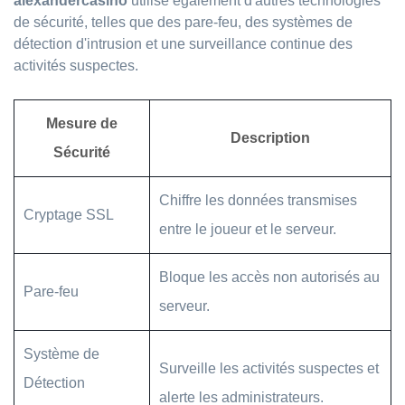
alexandercasino
utilise également d'autres technologies
de sécurité, telles que des pare-feu, des systèmes de
détection d'intrusion et une surveillance continue des
activités suspectes.
Mesure de
Description
Sécurité
Chiffre les données transmises
Cryptage SSL
entre le joueur et le serveur.
Bloque les accès non autorisés au
Pare-feu
serveur.
Système de
Surveille les activités suspectes et
Détection
alerte les administrateurs.