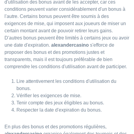
d'utilisation des bonus avant de les accepter, car ces
conditions peuvent varier considérablement d'un bonus à
l'autre. Certains bonus peuvent être soumis à des
exigences de mise, qui imposent aux joueurs de miser un
certain montant avant de pouvoir retirer leurs gains.
D'autres bonus peuvent être limités à certains jeux ou avoir
une date d'expiration.
alexandercasino
s'efforce de
proposer des bonus et des promotions justes et
transparents, mais il est toujours préférable de bien
comprendre les conditions d'utilisation avant de participer.
Lire attentivement les conditions d'utilisation du
bonus.
Vérifier les exigences de mise.
Tenir compte des jeux éligibles au bonus.
Respecter la date d'expiration du bonus.
En plus des bonus et des promotions régulières,
alexandercasino
organise également des tournois et des