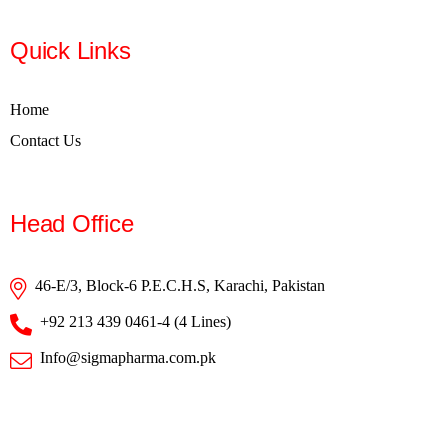
Quick Links
Home
Contact Us
Head Office
46-E/3, Block-6 P.E.C.H.S, Karachi, Pakistan
+92 213 439 0461-4 (4 Lines)
Info@sigmapharma.com.pk