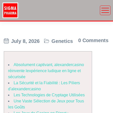
0 Comments
July 8, 2026
Genetics
Absolument captivant, alexandercasino
réinvente lexpérience ludique en ligne et
sécurisée
La Sécurité et la Fiabilité : Les Piliers
d'alexandercasino
Les Technologies de Cryptage Utilisées
Une Vaste Sélection de Jeux pour Tous
les Goûts