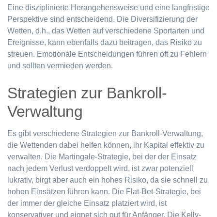
Eine disziplinierte Herangehensweise und eine langfristige
Perspektive sind entscheidend. Die Diversifizierung der
Wetten, d.h., das Wetten auf verschiedene Sportarten und
Ereignisse, kann ebenfalls dazu beitragen, das Risiko zu
streuen. Emotionale Entscheidungen führen oft zu Fehlern
und sollten vermieden werden.
Strategien zur Bankroll-
Verwaltung
Es gibt verschiedene Strategien zur Bankroll-Verwaltung,
die Wettenden dabei helfen können, ihr Kapital effektiv zu
verwalten. Die Martingale-Strategie, bei der der Einsatz
nach jedem Verlust verdoppelt wird, ist zwar potenziell
lukrativ, birgt aber auch ein hohes Risiko, da sie schnell zu
hohen Einsätzen führen kann. Die Flat-Bet-Strategie, bei
der immer der gleiche Einsatz platziert wird, ist
konservativer und eignet sich gut für Anfänger. Die Kelly-