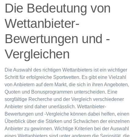
Die Bedeutung von
Wettanbieter-
Bewertungen und -
Vergleichen
Die Auswahl des richtigen Wettanbieters ist ein wichtiger
Schritt für erfolgreiche Sportwetten. Es gibt eine Vielzahl
von Anbietern auf dem Markt, die sich in ihren Angeboten,
Quoten und Bonusprogrammen unterscheiden. Eine
sorgfältige Recherche und der Vergleich verschiedener
Anbieter sind daher unerlässlich. Wettanbieter-
Bewertungen und -Vergleiche können dabei helfen, einen
Überblick über die Stärken und Schwächen der einzelnen
Anbieter zu gewinnen. Wichtige Kriterien bei der Auswahl
eines Wettanbieters sind unter anderem die Seriosität, die