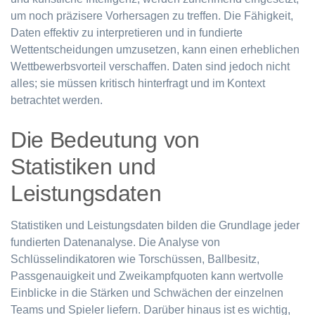
um noch präzisere Vorhersagen zu treffen. Die Fähigkeit,
Daten effektiv zu interpretieren und in fundierte
Wettentscheidungen umzusetzen, kann einen erheblichen
Wettbewerbsvorteil verschaffen. Daten sind jedoch nicht
alles; sie müssen kritisch hinterfragt und im Kontext
betrachtet werden.
Die Bedeutung von
Statistiken und
Leistungsdaten
Statistiken und Leistungsdaten bilden die Grundlage jeder
fundierten Datenanalyse. Die Analyse von
Schlüsselindikatoren wie Torschüssen, Ballbesitz,
Passgenauigkeit und Zweikampfquoten kann wertvolle
Einblicke in die Stärken und Schwächen der einzelnen
Teams und Spieler liefern. Darüber hinaus ist es wichtig,