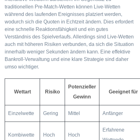
traditionellen Pre-Match-Wetten können Live-Wetten
während des laufenden Ereignisses platziert werden,
wodurch sich die Quoten in Echtzeit ändern. Dies erfordert
eine schnelle Reaktionsfähigkeit und ein gutes
Verständnis des Spielverlaufs. Allerdings sind Live-Wetten
auch mit höheren Risiken verbunden, da sich die Situation
innerhalb weniger Sekunden ändern kann. Eine effektive
Bankroll-Verwaltung und eine klare Strategie sind daher
umso wichtiger.
Potenzieller
Wettart
Risiko
Geeignet für
Gewinn
Einzelwette
Gering
Mittel
Anfänger
Erfahrene
Kombiwette
Hoch
Hoch
Wettende