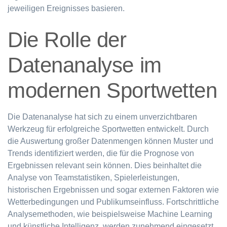
jeweiligen Ereignisses basieren.
Die Rolle der
Datenanalyse im
modernen Sportwetten
Die Datenanalyse hat sich zu einem unverzichtbaren
Werkzeug für erfolgreiche Sportwetten entwickelt. Durch
die Auswertung großer Datenmengen können Muster und
Trends identifiziert werden, die für die Prognose von
Ergebnissen relevant sein können. Dies beinhaltet die
Analyse von Teamstatistiken, Spielerleistungen,
historischen Ergebnissen und sogar externen Faktoren wie
Wetterbedingungen und Publikumseinfluss. Fortschrittliche
Analysemethoden, wie beispielsweise Machine Learning
und künstliche Intelligenz, werden zunehmend eingesetzt,