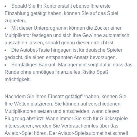
Sobald Sie Ihr Konto erstellt ebenso Ihre erste
Einzahlung getätigt haben, können Sie auf das Spiel
zugreifen.
Mit dieser Unterprogramm können die Zocker einen
Multiplikator festlegen und sich ihre Gewinne automatisch
auszahlen lassen, sobald genau dieser erreicht ist.
Die Autobet-Taste hingegen ist für deutsche Spieler
gedacht, die einen entspannten Ansatz bevorzugen.
Sorgfältiges Bankroll-Management sorgt dafür, dass das
Runde ohne unnötiges finanzielles Risiko Spaß
mächtigkeit.
Nachdem Sie Ihren Einsatz getätigt” “haben, können Sie
Ihre Wetten platzieren. Sie können auf verschiedenen
Multiplikatoren setzen und entscheiden, wann dieses
Flugzeug abstürzt. Wann immer Sie sich für Glücksspiele
interessieren, werden Sie Verbraucherinfos über das
Aviator-Spiel hören. Der Aviator-Spielautomat hat schnell