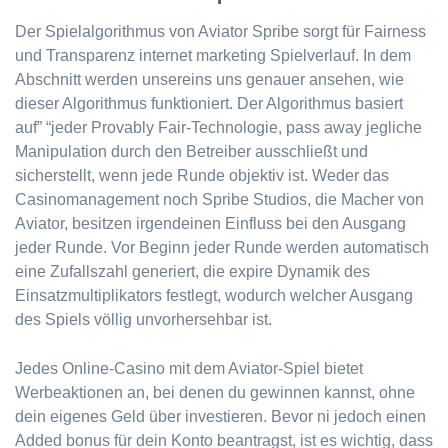
Der Spielalgorithmus von Aviator Spribe sorgt für Fairness
und Transparenz internet marketing Spielverlauf. In dem
Abschnitt werden unsereins uns genauer ansehen, wie
dieser Algorithmus funktioniert. Der Algorithmus basiert
auf” “jeder Provably Fair-Technologie, pass away jegliche
Manipulation durch den Betreiber ausschließt und
sicherstellt, wenn jede Runde objektiv ist. Weder das
Casinomanagement noch Spribe Studios, die Macher von
Aviator, besitzen irgendeinen Einfluss bei den Ausgang
jeder Runde. Vor Beginn jeder Runde werden automatisch
eine Zufallszahl generiert, die expire Dynamik des
Einsatzmultiplikators festlegt, wodurch welcher Ausgang
des Spiels völlig unvorhersehbar ist.
Jedes Online-Casino mit dem Aviator-Spiel bietet
Werbeaktionen an, bei denen du gewinnen kannst, ohne
dein eigenes Geld über investieren. Bevor ni jedoch einen
Added bonus für dein Konto beantragst, ist es wichtig, dass