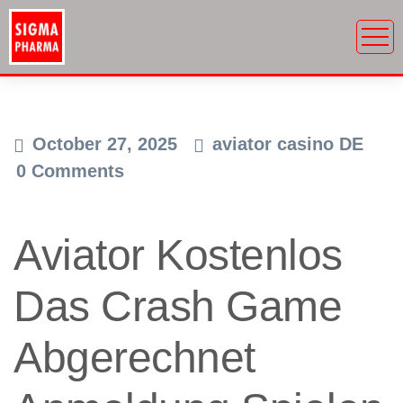
October 27, 2025
aviator casino DE
0 Comments
Aviator Kostenlos
Das Crash Game
Abgerechnet