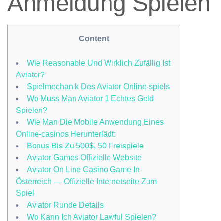
Anmeldung Spielen
Content
Wie Reasonable Und Wirklich Zufällig Ist
Aviator?
Spielmechanik Des Aviator Online-spiels
Wo Muss Man Aviator 1 Echtes Geld
Spielen?
Wie Man Die Mobile Anwendung Eines
Online-casinos Herunterlädt:
Bonus Bis Zu 500$, 50 Freispiele
Aviator Games Offizielle Website
Aviator On Line Casino Game In
Österreich — Offizielle Internetseite Zum
Spiel
Aviator Runde Details
Wo Kann Ich Aviator Lawful Spielen?