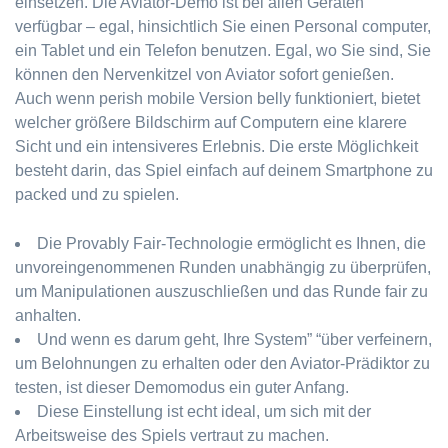
einsetzen. Die Aviator-Demo ist bei allen Geräten
verfügbar – egal, hinsichtlich Sie einen Personal computer,
ein Tablet und ein Telefon benutzen. Egal, wo Sie sind, Sie
können den Nervenkitzel von Aviator sofort genießen.
Auch wenn perish mobile Version belly funktioniert, bietet
welcher größere Bildschirm auf Computern eine klarere
Sicht und ein intensiveres Erlebnis. Die erste Möglichkeit
besteht darin, das Spiel einfach auf deinem Smartphone zu
packed und zu spielen.
Die Provably Fair-Technologie ermöglicht es Ihnen, die
unvoreingenommenen Runden unabhängig zu überprüfen,
um Manipulationen auszuschließen und das Runde fair zu
anhalten.
Und wenn es darum geht, Ihre System” “über verfeinern,
um Belohnungen zu erhalten oder den Aviator-Prädiktor zu
testen, ist dieser Demomodus ein guter Anfang.
Diese Einstellung ist echt ideal, um sich mit der
Arbeitsweise des Spiels vertraut zu machen.