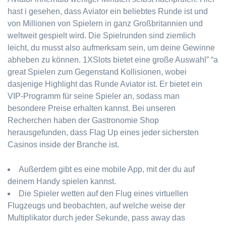
hast i gesehen, dass Aviator ein beliebtes Runde ist und
von Millionen von Spielern in ganz Großbritannien und
weltweit gespielt wird. Die Spielrunden sind ziemlich
leicht, du musst also aufmerksam sein, um deine Gewinne
abheben zu können. 1XSlots bietet eine große Auswahl” “a
great Spielen zum Gegenstand Kollisionen, wobei
dasjenige Highlight das Runde Aviator ist. Er bietet ein
VIP-Programm für seine Spieler an, sodass man
besondere Preise erhalten kannst. Bei unseren
Recherchen haben der Gastronomie Shop
herausgefunden, dass Flag Up eines jeder sichersten
Casinos inside der Branche ist.
Außerdem gibt es eine mobile App, mit der du auf
deinem Handy spielen kannst.
Die Spieler wetten auf den Flug eines virtuellen
Flugzeugs und beobachten, auf welche weise der
Multiplikator durch jeder Sekunde, pass away das