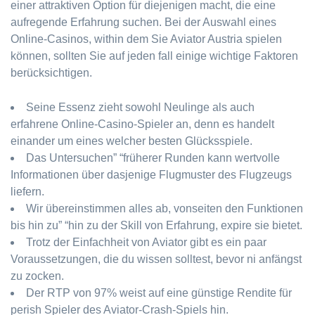
einer attraktiven Option für diejenigen macht, die eine
aufregende Erfahrung suchen. Bei der Auswahl eines
Online-Casinos, within dem Sie Aviator Austria spielen
können, sollten Sie auf jeden fall einige wichtige Faktoren
berücksichtigen.
Seine Essenz zieht sowohl Neulinge als auch
erfahrene Online-Casino-Spieler an, denn es handelt
einander um eines welcher besten Glücksspiele.
Das Untersuchen” “früherer Runden kann wertvolle
Informationen über dasjenige Flugmuster des Flugzeugs
liefern.
Wir übereinstimmen alles ab, vonseiten den Funktionen
bis hin zu” “hin zu der Skill von Erfahrung, expire sie bietet.
Trotz der Einfachheit von Aviator gibt es ein paar
Voraussetzungen, die du wissen solltest, bevor ni anfängst
zu zocken.
Der RTP von 97% weist auf eine günstige Rendite für
perish Spieler des Aviator-Crash-Spiels hin.