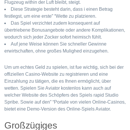
Flugzeug within der Luft bleibt, steigt.
Diese Strategie besteht darin, dass i einen Betrag
festlegst, um eine erste” “Wette zu platzieren.
Das Spiel verzichtet zudem konsequent auf
übertriebene Bonusangebote oder andere Komplikationen,
wodurch sich jeder Zocker sofort heimisch fühlt.
Auf jene Weise können Sie schneller Gewinne
erwirtschaften, ohne großes Mulighed einzugehen.
Um um echtes Geld zu spielen, ist fue wichtig, sich bei der
offiziellen Casino-Website zu registrieren und eine
Einzahlung zu tätigen, die es Ihnen ermöglicht, über
wetten. Spielen Sie Aviator kostenlos kann auch auf
welcher Website des Schöpfers des Spiels rapid Studio
Spribe. Sowie auf den” “Portale von vielen Online-Casinos,
bietet eine Demo-Version des Online-Spiels Aviator.
Großzügiges