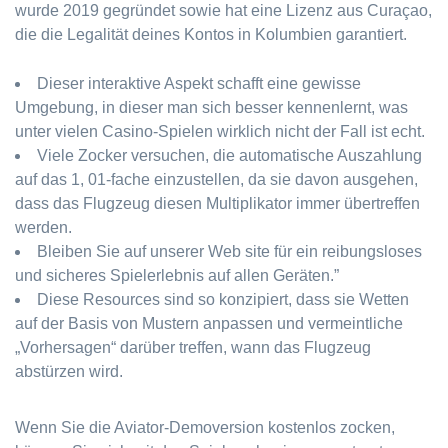
wurde 2019 gegründet sowie hat eine Lizenz aus Curaçao,
die die Legalität deines Kontos in Kolumbien garantiert.
Dieser interaktive Aspekt schafft eine gewisse
Umgebung, in dieser man sich besser kennenlernt, was
unter vielen Casino-Spielen wirklich nicht der Fall ist echt.
Viele Zocker versuchen, die automatische Auszahlung
auf das 1, 01-fache einzustellen, da sie davon ausgehen,
dass das Flugzeug diesen Multiplikator immer übertreffen
werden.
Bleiben Sie auf unserer Web site für ein reibungsloses
und sicheres Spielerlebnis auf allen Geräten.”
Diese Resources sind so konzipiert, dass sie Wetten
auf der Basis von Mustern anpassen und vermeintliche
„Vorhersagen“ darüber treffen, wann das Flugzeug
abstürzen wird.
Wenn Sie die Aviator-Demoversion kostenlos zocken,