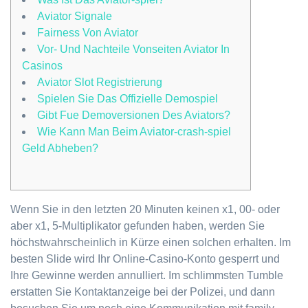
Aviator Signale
Fairness Von Aviator
Vor- Und Nachteile Vonseiten Aviator In
Casinos
Aviator Slot Registrierung
Spielen Sie Das Offizielle Demospiel
Gibt Fue Demoversionen Des Aviators?
Wie Kann Man Beim Aviator-crash-spiel
Geld Abheben?
Wenn Sie in den letzten 20 Minuten keinen x1, 00- oder
aber x1, 5-Multiplikator gefunden haben, werden Sie
höchstwahrscheinlich in Kürze einen solchen erhalten. Im
besten Slide wird Ihr Online-Casino-Konto gesperrt und
Ihre Gewinne werden annulliert. Im schlimmsten Tumble
erstatten Sie Kontaktanzeige bei der Polizei, und dann