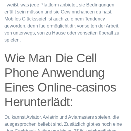
i weißt, was jede Plattform anbietet, sie Bedingungen
erfüllt sein müssen und sie Gewinnchancen du hast.
Mobiles Glücksspiel ist auch zu einem Tendency
geworden, denn fue ermöglicht dir, vonseiten der Arbeit,
von unterwegs, von zu Hause oder vonseiten überall zu
spielen.
Wie Man Die Cell
Phone Anwendung
Eines Online-casinos
Herunterlädt:
Du kannst Aviator, Aviatrix und Aviamasters spielen, die
ausgesprochen beliebt sind. Zusätzlich gibt es noch eine