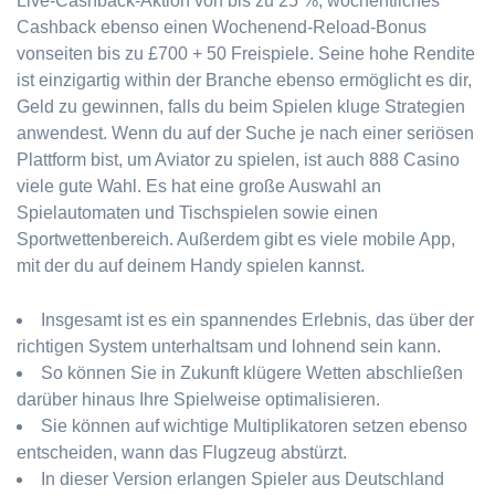
Live-Cashback-Aktion von bis zu 25 %, wöchentliches
Cashback ebenso einen Wochenend-Reload-Bonus
vonseiten bis zu £700 + 50 Freispiele. Seine hohe Rendite
ist einzigartig within der Branche ebenso ermöglicht es dir,
Geld zu gewinnen, falls du beim Spielen kluge Strategien
anwendest. Wenn du auf der Suche je nach einer seriösen
Plattform bist, um Aviator zu spielen, ist auch 888 Casino
viele gute Wahl. Es hat eine große Auswahl an
Spielautomaten und Tischspielen sowie einen
Sportwettenbereich. Außerdem gibt es viele mobile App,
mit der du auf deinem Handy spielen kannst.
Insgesamt ist es ein spannendes Erlebnis, das über der
richtigen System unterhaltsam und lohnend sein kann.
So können Sie in Zukunft klügere Wetten abschließen
darüber hinaus Ihre Spielweise optimalisieren.
Sie können auf wichtige Multiplikatoren setzen ebenso
entscheiden, wann das Flugzeug abstürzt.
In dieser Version erlangen Spieler aus Deutschland