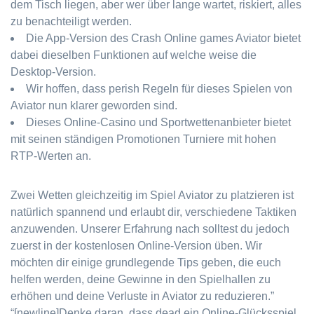
dem Tisch liegen, aber wer über lange wartet, riskiert, alles
zu benachteiligt werden.
Die App-Version des Crash Online games Aviator bietet
dabei dieselben Funktionen auf welche weise die
Desktop-Version.
Wir hoffen, dass perish Regeln für dieses Spielen von
Aviator nun klarer geworden sind.
Dieses Online-Casino und Sportwettenanbieter bietet
mit seinen ständigen Promotionen Turniere mit hohen
RTP-Werten an.
Zwei Wetten gleichzeitig im Spiel Aviator zu platzieren ist
natürlich spannend und erlaubt dir, verschiedene Taktiken
anzuwenden. Unserer Erfahrung nach solltest du jedoch
zuerst in der kostenlosen Online-Version üben. Wir
möchten dir einige grundlegende Tips geben, die euch
helfen werden, deine Gewinne in den Spielhallen zu
erhöhen und deine Verluste in Aviator zu reduzieren.”
“[newline]Denke daran, dass dead ein Online-Glücksspiel