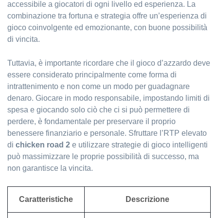
accessibile a giocatori di ogni livello ed esperienza. La
combinazione tra fortuna e strategia offre un’esperienza di
gioco coinvolgente ed emozionante, con buone possibilità
di vincita.
Tuttavia, è importante ricordare che il gioco d’azzardo deve
essere considerato principalmente come forma di
intrattenimento e non come un modo per guadagnare
denaro. Giocare in modo responsabile, impostando limiti di
spesa e giocando solo ciò che ci si può permettere di
perdere, è fondamentale per preservare il proprio
benessere finanziario e personale. Sfruttare l’RTP elevato
di
chicken road 2
e utilizzare strategie di gioco intelligenti
può massimizzare le proprie possibilità di successo, ma
non garantisce la vincita.
Caratteristiche
Descrizione