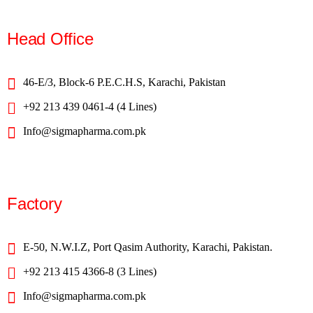
Head Office
46-E/3, Block-6 P.E.C.H.S, Karachi, Pakistan
+92 213 439 0461-4 (4 Lines)
Info@sigmapharma.com.pk
Factory
E-50, N.W.I.Z, Port Qasim Authority, Karachi, Pakistan.
+92 213 415 4366-8 (3 Lines)
Info@sigmapharma.com.pk