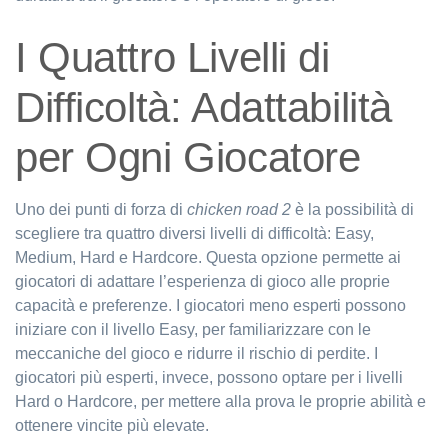
I Quattro Livelli di
Difficoltà: Adattabilità
per Ogni Giocatore
Uno dei punti di forza di
chicken road 2
è la possibilità di
scegliere tra quattro diversi livelli di difficoltà: Easy,
Medium, Hard e Hardcore. Questa opzione permette ai
giocatori di adattare l’esperienza di gioco alle proprie
capacità e preferenze. I giocatori meno esperti possono
iniziare con il livello Easy, per familiarizzare con le
meccaniche del gioco e ridurre il rischio di perdite. I
giocatori più esperti, invece, possono optare per i livelli
Hard o Hardcore, per mettere alla prova le proprie abilità e
ottenere vincite più elevate.