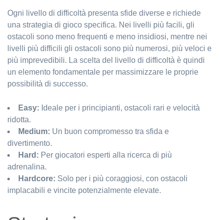
Ogni livello di difficoltà presenta sfide diverse e richiede
una strategia di gioco specifica. Nei livelli più facili, gli
ostacoli sono meno frequenti e meno insidiosi, mentre nei
livelli più difficili gli ostacoli sono più numerosi, più veloci e
più imprevedibili. La scelta del livello di difficoltà è quindi
un elemento fondamentale per massimizzare le proprie
possibilità di successo.
Easy:
Ideale per i principianti, ostacoli rari e velocità
ridotta.
Medium:
Un buon compromesso tra sfida e
divertimento.
Hard:
Per giocatori esperti alla ricerca di più
adrenalina.
Hardcore:
Solo per i più coraggiosi, con ostacoli
implacabili e vincite potenzialmente elevate.