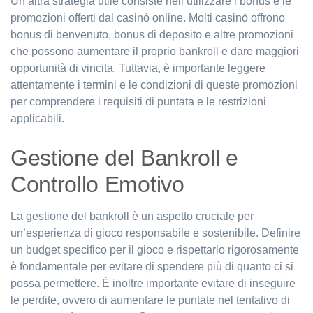
Un’altra strategia utile consiste nell’utilizzare i bonus e le
promozioni offerti dal casinò online. Molti casinò offrono
bonus di benvenuto, bonus di deposito e altre promozioni
che possono aumentare il proprio bankroll e dare maggiori
opportunità di vincita. Tuttavia, è importante leggere
attentamente i termini e le condizioni di queste promozioni
per comprendere i requisiti di puntata e le restrizioni
applicabili.
Gestione del Bankroll e
Controllo Emotivo
La gestione del bankroll è un aspetto cruciale per
un’esperienza di gioco responsabile e sostenibile. Definire
un budget specifico per il gioco e rispettarlo rigorosamente
è fondamentale per evitare di spendere più di quanto ci si
possa permettere. È inoltre importante evitare di inseguire
le perdite, ovvero di aumentare le puntate nel tentativo di