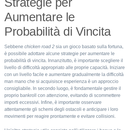
Strategie per
Aumentare le
Probabilità di Vincita
Sebbene
chicken road 2
sia un gioco basato sulla fortuna,
è possibile adottare alcune strategie per aumentare le
probabilità di vincita. Innanzitutto, è importante scegliere il
livello di difficoltà appropriato alle proprie capacità. Iniziare
con un livello facile e aumentare gradualmente la difficoltà
man mano che si acquisisce esperienza è un approccio
consigliabile. In secondo luogo, è fondamentale gestire il
proprio bankroll con attenzione, evitando di scommettere
importi eccessivi. Infine, è importante osservare
attentamente gli schemi degli ostacoli e anticipare i loro
movimenti per reagire prontamente e evitare collisioni.