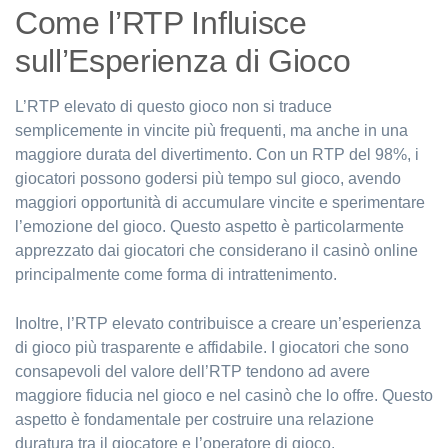
Come l’RTP Influisce
sull’Esperienza di Gioco
L’RTP elevato di questo gioco non si traduce
semplicemente in vincite più frequenti, ma anche in una
maggiore durata del divertimento. Con un RTP del 98%, i
giocatori possono godersi più tempo sul gioco, avendo
maggiori opportunità di accumulare vincite e sperimentare
l’emozione del gioco. Questo aspetto è particolarmente
apprezzato dai giocatori che considerano il casinò online
principalmente come forma di intrattenimento.
Inoltre, l’RTP elevato contribuisce a creare un’esperienza
di gioco più trasparente e affidabile. I giocatori che sono
consapevoli del valore dell’RTP tendono ad avere
maggiore fiducia nel gioco e nel casinò che lo offre. Questo
aspetto è fondamentale per costruire una relazione
duratura tra il giocatore e l’operatore di gioco.