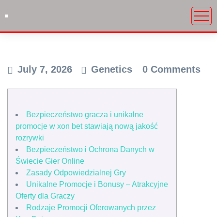
July 7, 2026
Genetics
0 Comments
Bezpieczeństwo gracza i unikalne
promocje w xon bet stawiają nową jakość
rozrywki
Bezpieczeństwo i Ochrona Danych w
Świecie Gier Online
Zasady Odpowiedzialnej Gry
Unikalne Promocje i Bonusy – Atrakcyjne
Oferty dla Graczy
Rodzaje Promocji Oferowanych przez