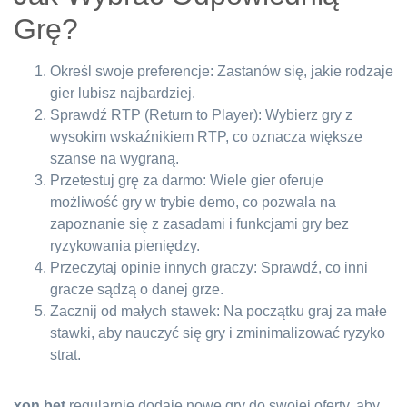
Grę?
Określ swoje preferencje: Zastanów się, jakie rodzaje
gier lubisz najbardziej.
Sprawdź RTP (Return to Player): Wybierz gry z
wysokim wskaźnikiem RTP, co oznacza większe
szanse na wygraną.
Przetestuj grę za darmo: Wiele gier oferuje
możliwość gry w trybie demo, co pozwala na
zapoznanie się z zasadami i funkcjami gry bez
ryzykowania pieniędzy.
Przeczytaj opinie innych graczy: Sprawdź, co inni
gracze sądzą o danej grze.
Zacznij od małych stawek: Na początku graj za małe
stawki, aby nauczyć się gry i zminimalizować ryzyko
strat.
xon bet
regularnie dodaje nowe gry do swojej oferty, aby