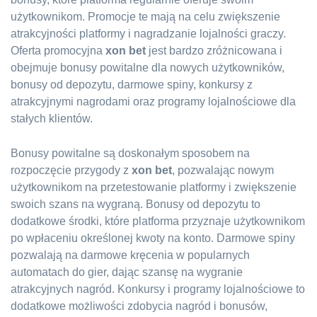
użytkownikom. Promocje te mają na celu zwiększenie
atrakcyjności platformy i nagradzanie lojalności graczy.
Oferta promocyjna
xon bet
jest bardzo zróżnicowana i
obejmuje bonusy powitalne dla nowych użytkowników,
bonusy od depozytu, darmowe spiny, konkursy z
atrakcyjnymi nagrodami oraz programy lojalnościowe dla
stałych klientów.
Bonusy powitalne są doskonałym sposobem na
rozpoczęcie przygody z
xon bet
, pozwalając nowym
użytkownikom na przetestowanie platformy i zwiększenie
swoich szans na wygraną. Bonusy od depozytu to
dodatkowe środki, które platforma przyznaje użytkownikom
po wpłaceniu określonej kwoty na konto. Darmowe spiny
pozwalają na darmowe kręcenia w popularnych
automatach do gier, dając szansę na wygranie
atrakcyjnych nagród. Konkursy i programy lojalnościowe to
dodatkowe możliwości zdobycia nagród i bonusów,