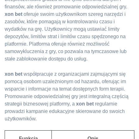
finansów, ale również promowanie odpowiedzialnej gry.
xon bet
oferuje swoim użytkownikom szereg narzędzi i
zasobów, które pomagają w kontrolowaniu czasu i
wydatków na grę. Użytkownicy mogą ustawiać limity
depozytów, limitów strat i limitów czasu spędzonego na
platformie. Platforma oferuje również możliwość
samowykluczenia z gry, co pozwala na tymczasowe lub
stałe zablokowanie dostępu do usług.
xon bet
współpracuje z organizacjami zajmującymi się
pomocą osobom uzależnionym od hazardu, oferując im
wsparcie i informacje na temat dostępnych form terapii.
Promowanie odpowiedzialnej gry jest integralną częścią
strategii biznesowej platformy, a
xon bet
regularnie
prowadzi kampanie edukacyjne skierowane do swoich
użytkowników.
Funkcja
Opis