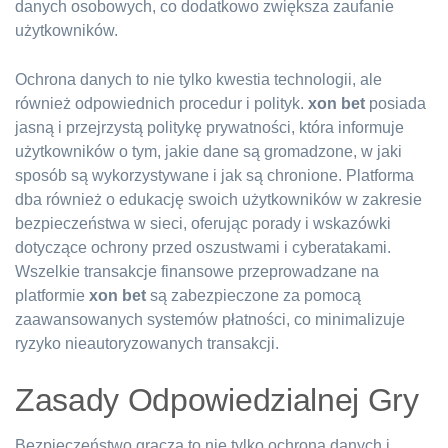
danych osobowych, co dodatkowo zwiększa zaufanie
użytkowników.
Ochrona danych to nie tylko kwestia technologii, ale
również odpowiednich procedur i polityk.
xon bet
posiada
jasną i przejrzystą politykę prywatności, która informuje
użytkowników o tym, jakie dane są gromadzone, w jaki
sposób są wykorzystywane i jak są chronione. Platforma
dba również o edukację swoich użytkowników w zakresie
bezpieczeństwa w sieci, oferując porady i wskazówki
dotyczące ochrony przed oszustwami i cyberatakami.
Wszelkie transakcje finansowe przeprowadzane na
platformie
xon bet
są zabezpieczone za pomocą
zaawansowanych systemów płatności, co minimalizuje
ryzyko nieautoryzowanych transakcji.
Zasady Odpowiedzialnej Gry
Bezpieczeństwo gracza to nie tylko ochrona danych i