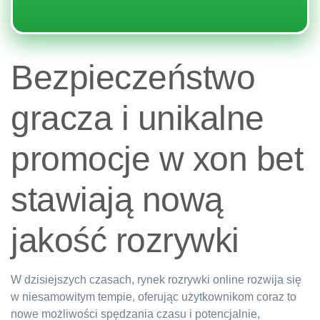
Bezpieczeństwo
gracza i unikalne
promocje w xon bet
stawiają nową
jakość rozrywki
W dzisiejszych czasach, rynek rozrywki online rozwija się
w niesamowitym tempie, oferując użytkownikom coraz to
nowe możliwości spędzania czasu i potencjalnie,