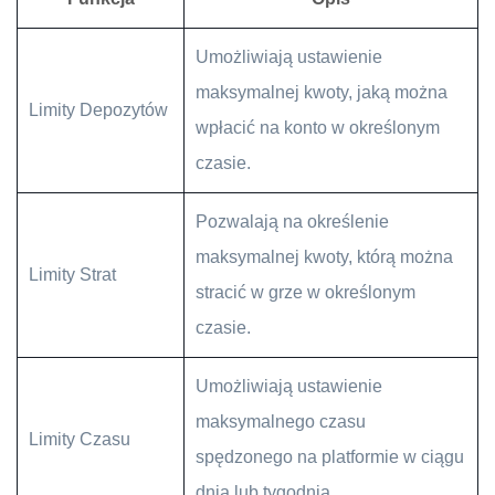
Umożliwiają ustawienie
maksymalnej kwoty, jaką można
Limity Depozytów
wpłacić na konto w określonym
czasie.
Pozwalają na określenie
maksymalnej kwoty, którą można
Limity Strat
stracić w grze w określonym
czasie.
Umożliwiają ustawienie
maksymalnego czasu
Limity Czasu
spędzonego na platformie w ciągu
dnia lub tygodnia.