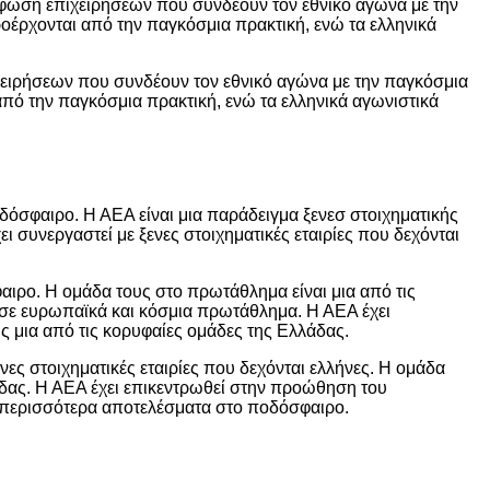
μόρφωση επιχειρήσεων που συνδέουν τον εθνικό αγώνα με την
οέρχονται από την παγκόσμια πρακτική, ενώ τα ελληνικά
επιχειρήσεων που συνδέουν τον εθνικό αγώνα με την παγκόσμια
από την παγκόσμια πρακτική, ενώ τα ελληνικά αγωνιστικά
οδόσφαιρο. Η ΑΕΑ είναι μια παράδειγμα ξενεσ στοιχηματικής
 συνεργαστεί με ξενες στοιχηματικές εταιρίες που δεχόνται
αιρο. Η ομάδα τους στο πρωτάθλημα είναι μια από τις
ς σε ευρωπαϊκά και κόσμια πρωτάθλημα. Η ΑΕΑ έχει
ως μια από τις κορυφαίες ομάδες της Ελλάδας.
ες στοιχηματικές εταιρίες που δεχόνται ελλήνες. Η ομάδα
λάδας. Η ΑΕΑ έχει επικεντρωθεί στην προώθηση του
αι περισσότερα αποτελέσματα στο ποδόσφαιρο.