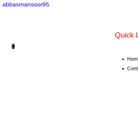
abbasmansoor95
Quick 
Hom
Cont