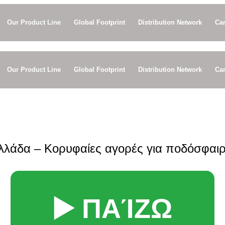
Our Product Line
Global Footprint
Distribution Network
Car
Our Product Line
Global Footprint
Distribution Network
Car
 Ελλάδα – Κορυφαίες αγορές για ποδόσφαι
▶️ ΠΑΊΖΩ