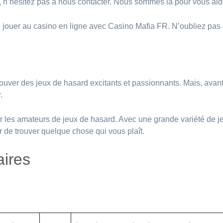
 n’hésitez pas à nous contacter. Nous sommes là pour vous aid
 jouer au casino en ligne avec Casino Mafia FR. N’oubliez pas 
ouver des jeux de hasard excitants et passionnants. Mais, avant
.
ur les amateurs de jeux de hasard. Avec une grande variété de je
r de trouver quelque chose qui vous plaît.
aires