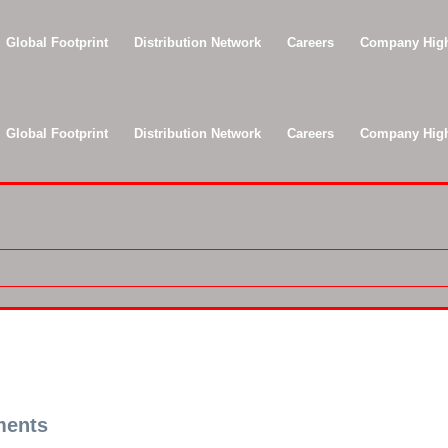
Global Footprint
Distribution Network
Careers
Company High
Global Footprint
Distribution Network
Careers
Company High
ents