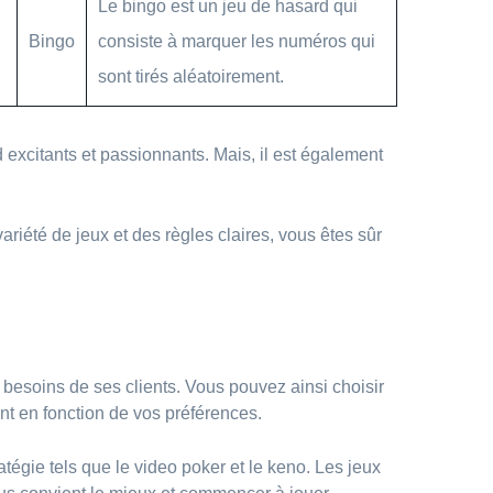
Le bingo est un jeu de hasard qui
Bingo
consiste à marquer les numéros qui
sont tirés aléatoirement.
d excitants et passionnants. Mais, il est également
riété de jeux et des règles claires, vous êtes sûr
 besoins de ses clients. Vous pouvez ainsi choisir
nt en fonction de vos préférences.
atégie tels que le video poker et le keno. Les jeux