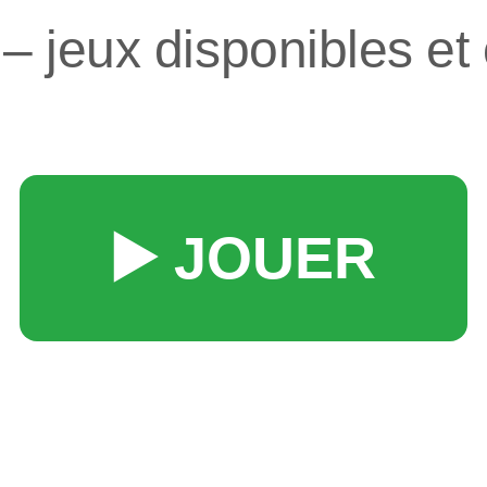
– jeux disponibles et
▶️ JOUER