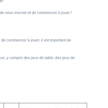
er.
de vous inscrire et de commencer à jouer !
 de commencer à jouer, il est important de
ux, y compris des jeux de table, des jeux de