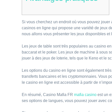
Si vous cherchez un endroit où vous pouvez jouer a
casinos en ligne qui propose une variété de jeux de
nous allons vous présenter les jeux disponibles et 
Les jeux de table sont très populaires au casino en 
baccarat et le poker. Les jeux de machine à sous 
jouer à des jeux de loterie, tels que le Keno et le sc
Les options du casino en ligne sont également très
transferts bancaires et les cryptomonnaies. Vous po
le casino en ligne est accessible à partir de n’impor
En résumé, Casino Mafia FR
mafia casino
est un e
ses options de langues, vous pouvez jouer avec conf