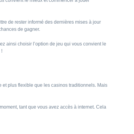
vous convient le mieux et commencer à jouer
ttre de rester informé des dernières mises à jour
 chances de gagner.
 ainsi choisir l’option de jeu qui vous convient le
 !
et plus flexible que les casinos traditionnels. Mais
t moment, tant que vous avez accès à internet. Cela