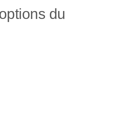
 options du