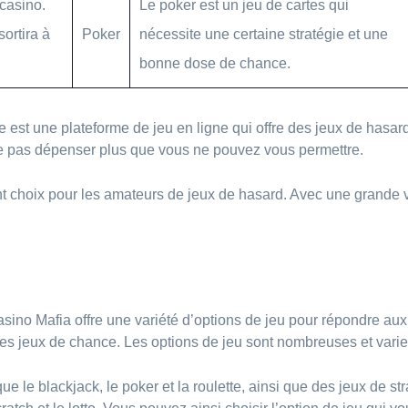
 casino.
Le poker est un jeu de cartes qui
sortira à
Poker
nécessite une certaine stratégie et une
bonne dose de chance.
ne est une plateforme de jeu en ligne qui offre des jeux de hasar
ne pas dépenser plus que vous ne pouvez vous permettre.
t choix pour les amateurs de jeux de hasard. Avec une grande va
sino Mafia offre une variété d’options de jeu pour répondre aux
des jeux de chance. Les options de jeu sont nombreuses et varie
e le blackjack, le poker et la roulette, ainsi que des jeux de str