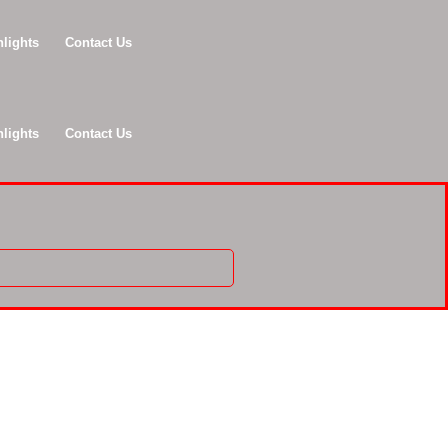
lights
Contact Us
lights
Contact Us