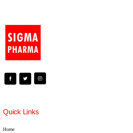
Quick Links
Home