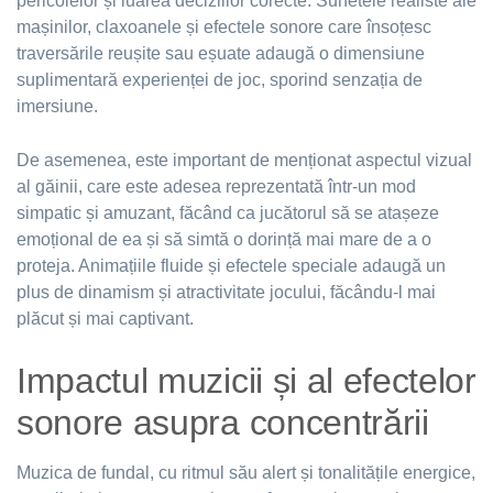
pericolelor și luarea deciziilor corecte. Sunetele realiste ale
mașinilor, claxoanele și efectele sonore care însoțesc
traversările reușite sau eșuate adaugă o dimensiune
suplimentară experienței de joc, sporind senzația de
imersiune.
De asemenea, este important de menționat aspectul vizual
al găinii, care este adesea reprezentată într-un mod
simpatic și amuzant, făcând ca jucătorul să se atașeze
emoțional de ea și să simtă o dorință mai mare de a o
proteja. Animațiile fluide și efectele speciale adaugă un
plus de dinamism și atractivitate jocului, făcându-l mai
plăcut și mai captivant.
Impactul muzicii și al efectelor
sonore asupra concentrării
Muzica de fundal, cu ritmul său alert și tonalitățile energice,