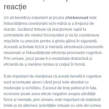
reacție
Un alt beneficiu important al jocului
chickenroad
este
îmbunătățirea coordonării ochi-mână și a timpului de
reacție. Jucătorul trebuie să reacționeze rapid la
schimbările din mediul înconjurător și să își coordoneze
mișcările cu precizie pentru a ghida găina în siguranță.
Această activitate fizică și mentală stimulează conexiunile
neuronale și îmbunătățește eficiența proceselor cognitive.
Prin urmare, jocul poate fi o modalitate distractivă și
eficientă de a menține mintea și corpul în formă.
Este important de menționat că aceste beneficii cognitive
sunt accentuate atunci când jocul este abordat cu
moderație și echilibru. Excesul de timp petrecut în fața
ecranului poate avea efecte negative asupra sănătății
fizice și mentale, prin urmare, este important să stabilești
limite și să alternezi activitățile virtuale cu cele din lumea