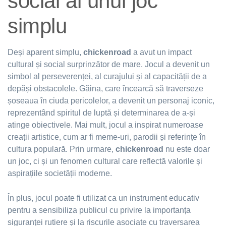
social al unui joc
simplu
Deși aparent simplu,
chickenroad
a avut un impact
cultural și social surprinzător de mare. Jocul a devenit un
simbol al perseverenței, al curajului și al capacității de a
depăși obstacolele. Găina, care încearcă să traverseze
șoseaua în ciuda pericolelor, a devenit un personaj iconic,
reprezentând spiritul de luptă și determinarea de a-și
atinge obiectivele. Mai mult, jocul a inspirat numeroase
creații artistice, cum ar fi meme-uri, parodii și referințe în
cultura populară. Prin urmare,
chickenroad
nu este doar
un joc, ci și un fenomen cultural care reflectă valorile și
aspirațiile societății moderne.
În plus, jocul poate fi utilizat ca un instrument educativ
pentru a sensibiliza publicul cu privire la importanța
siguranței rutiere și la riscurile asociate cu traversarea