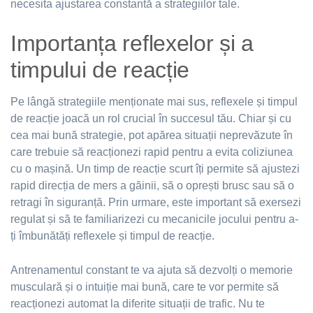
necesita ajustarea constantă a strategiilor tale.
Importanța reflexelor și a
timpului de reacție
Pe lângă strategiile menționate mai sus, reflexele și timpul
de reacție joacă un rol crucial în succesul tău. Chiar și cu
cea mai bună strategie, pot apărea situații neprevăzute în
care trebuie să reacționezi rapid pentru a evita coliziunea
cu o mașină. Un timp de reacție scurt îți permite să ajustezi
rapid direcția de mers a găinii, să o oprești brusc sau să o
retragi în siguranță. Prin urmare, este important să exersezi
regulat și să te familiarizezi cu mecanicile jocului pentru a-
ți îmbunătăți reflexele și timpul de reacție.
Antrenamentul constant te va ajuta să dezvolți o memorie
musculară și o intuiție mai bună, care te vor permite să
reacționezi automat la diferite situații de trafic. Nu te