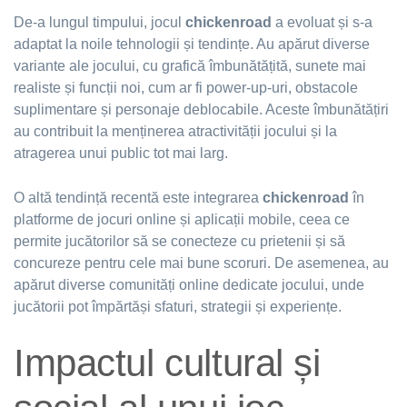
De-a lungul timpului, jocul
chickenroad
a evoluat și s-a
adaptat la noile tehnologii și tendințe. Au apărut diverse
variante ale jocului, cu grafică îmbunătățită, sunete mai
realiste și funcții noi, cum ar fi power-up-uri, obstacole
suplimentare și personaje deblocabile. Aceste îmbunătățiri
au contribuit la menținerea atractivității jocului și la
atragerea unui public tot mai larg.
O altă tendință recentă este integrarea
chickenroad
în
platforme de jocuri online și aplicații mobile, ceea ce
permite jucătorilor să se conecteze cu prietenii și să
concureze pentru cele mai bune scoruri. De asemenea, au
apărut diverse comunități online dedicate jocului, unde
jucătorii pot împărtăși sfaturi, strategii și experiențe.
Impactul cultural și