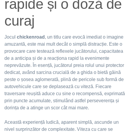
rapide și o doză de
curaj
Jocul
chickenroad
, un titlu care evocă imediat o imagine
amuzantă, este mai mult decât o simplă distracție. Este o
provocare care testează reflexele jucătorului, capacitatea
de a anticipa și de a reacționa rapid la evenimente
neprevăzute. În esență, jucătorul preia rolul unui protector
dedicat, având sarcina crucială de a ghida o bietă găină
peste o șosea aglomerată, plină de pericole sub formă de
autovehicule care se deplasează cu viteză. Fiecare
traversare reușită aduce cu sine o recompensă, exprimată
prin puncte acumulate, stimulând astfel perseverența și
dorința de a atinge un scor cât mai mare.
Această experiență ludică, aparent simplă, ascunde un
nivel surprinzător de complexitate. Viteza cu care se