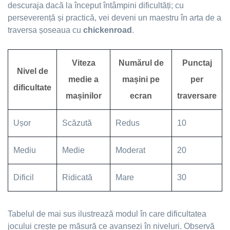
descuraja dacă la început întâmpini dificultăți; cu
perseverență și practică, vei deveni un maestru în arta de a
traversa șoseaua cu
chickenroad
.
Viteza
Numărul de
Punctaj
Nivel de
medie a
mașini pe
per
dificultate
mașinilor
ecran
traversare
Ușor
Scăzută
Redus
10
Mediu
Medie
Moderat
20
Dificil
Ridicată
Mare
30
Tabelul de mai sus ilustrează modul în care dificultatea
jocului crește pe măsură ce avansezi în niveluri. Observă