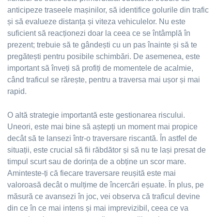
anticipeze traseele mașinilor, să identifice golurile din trafic
și să evalueze distanța și viteza vehiculelor. Nu este
suficient să reacționezi doar la ceea ce se întâmplă în
prezent; trebuie să te gândești cu un pas înainte și să te
pregătești pentru posibile schimbări. De asemenea, este
important să înveți să profiți de momentele de acalmie,
când traficul se rărește, pentru a traversa mai ușor și mai
rapid.
O altă strategie importantă este gestionarea riscului.
Uneori, este mai bine să aștepți un moment mai propice
decât să te lansezi într-o traversare riscantă. În astfel de
situații, este crucial să fii răbdător și să nu te lași presat de
timpul scurt sau de dorința de a obține un scor mare.
Aminteste-ți că fiecare traversare reușită este mai
valoroasă decât o mulțime de încercări eșuate. În plus, pe
măsură ce avansezi în joc, vei observa că traficul devine
din ce în ce mai intens și mai imprevizibil, ceea ce va