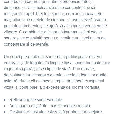
contribuie la crearea unei atmosfere tensionate și
dinamice, care te motivează să te concentrezi și să
reacționezi rapid. Efectele sonore, cum ar fi claxoanele
mașinilor sau sunetele de ciocnire, te avertizează asupra
pericolelor iminente și te ajută să anticipezi evenimentele
viitoare. O combinație echilibrată între muzică și efecte
sonore este esențială pentru a menține un nivel optim de
concentrare și de atenție.
Un sunet prea puternic sau prea repetitiv poate deveni
enervant și distragător, în timp ce lipsa sunetelor poate face
ca jocul să pară șters și lipsit de viață. Prin urmare,
dezvoltatorii au acordat o atenție specială detaliilor audio,
asigurându-se că acestea completează perfect aspectul
vizual și contribuie la o experiență de joc memorabilă.
Reflexe rapide sunt esențiale.
Anticiparea mișcărilor mașinilor este crucială.
Gestionarea riscului este vitală pentru supraviețuire.