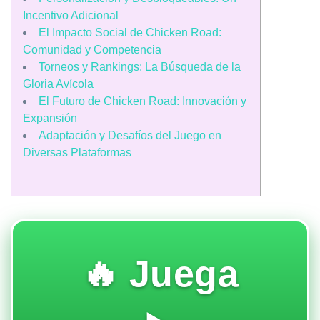
Incentivo Adicional
El Impacto Social de Chicken Road:
Comunidad y Competencia
Torneos y Rankings: La Búsqueda de la
Gloria Avícola
El Futuro de Chicken Road: Innovación y
Expansión
Adaptación y Desafíos del Juego en
Diversas Plataformas
🔥 Juega