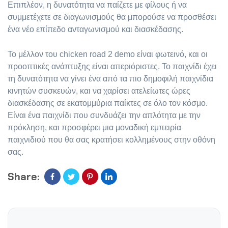
Επιπλέον, η δυνατότητα να παίζετε με φίλους ή να
συμμετέχετε σε διαγωνισμούς θα μπορούσε να προσθέσει
ένα νέο επίπεδο ανταγωνισμού και διασκέδασης.
Το μέλλον του chicken road 2 demo είναι φωτεινό, και οι
προοπτικές ανάπτυξης είναι απεριόριστες. Το παιχνίδι έχει
τη δυνατότητα να γίνει ένα από τα πιο δημοφιλή παιχνίδια
κινητών συσκευών, και να χαρίσει ατελείωτες ώρες
διασκέδασης σε εκατομμύρια παίκτες σε όλο τον κόσμο.
Είναι ένα παιχνίδι που συνδυάζει την απλότητα με την
πρόκληση, και προσφέρει μια μοναδική εμπειρία
παιχνιδιού που θα σας κρατήσει κολλημένους στην οθόνη
σας.
Share: