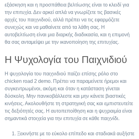
εξάσκηση και η προσπάθεια βελτίωσης είναι το κλειδί για
την επιτυχία. Δεν αρκεί απλά να γνωρίζετε τις βασικές
αρχές του παιχνιδιού, αλλά πρέπει να τις εφαρμόζετε
συνεχώς και να μαθαίνετε από τα λάθη σας. Η
αυτοβελτίωση είναι μια διαρκής διαδικασία, και η επιμονή
θα σας ανταμείψει με την ικανοποίηση της επιτυχίας.
Η Ψυχολογία του Παιχνιδιού
Η ψυχολογία του παιχνιδιού παίζει επίσης ρόλο στο
chicken road 2 demo. Πρέπει να παραμείνετε ήρεμοι και
συγκεντρωμένοι, ακόμη και όταν η κατάσταση γίνεται
δύσκολη. Μην πανικοβάλλεστε και μην κάνετε βιαστικές
κινήσεις. Ακολουθήστε τη στρατηγική σας και εμπιστευτείτε
τις δεξιότητές σας. Η αυτοπεποίθηση και η ψυχραιμία είναι
σημαντικά στοιχεία για την επιτυχία σε κάθε παιχνίδι.
Ξεκινήστε με το εύκολο επίπεδο και σταδιακά αυξήστε