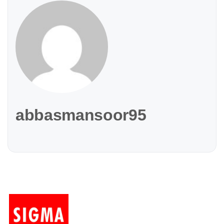
abbasmansoor95