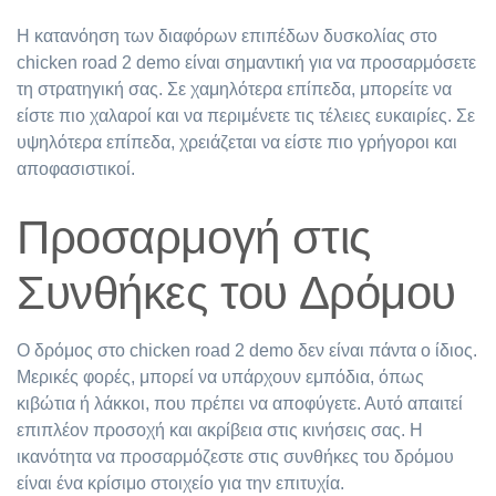
Η κατανόηση των διαφόρων επιπέδων δυσκολίας στο
chicken road 2 demo είναι σημαντική για να προσαρμόσετε
τη στρατηγική σας. Σε χαμηλότερα επίπεδα, μπορείτε να
είστε πιο χαλαροί και να περιμένετε τις τέλειες ευκαιρίες. Σε
υψηλότερα επίπεδα, χρειάζεται να είστε πιο γρήγοροι και
αποφασιστικοί.
Προσαρμογή στις
Συνθήκες του Δρόμου
Ο δρόμος στο chicken road 2 demo δεν είναι πάντα ο ίδιος.
Μερικές φορές, μπορεί να υπάρχουν εμπόδια, όπως
κιβώτια ή λάκκοι, που πρέπει να αποφύγετε. Αυτό απαιτεί
επιπλέον προσοχή και ακρίβεια στις κινήσεις σας. Η
ικανότητα να προσαρμόζεστε στις συνθήκες του δρόμου
είναι ένα κρίσιμο στοιχείο για την επιτυχία.