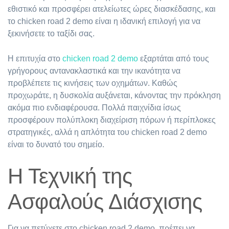
εθιστικό και προσφέρει ατελείωτες ώρες διασκέδασης, και
το chicken road 2 demo είναι η ιδανική επιλογή για να
ξεκινήσετε το ταξίδι σας.
Η επιτυχία στο
chicken road 2 demo
εξαρτάται από τους
γρήγορους αντανακλαστικά και την ικανότητα να
προβλέπετε τις κινήσεις των οχημάτων. Καθώς
προχωράτε, η δυσκολία αυξάνεται, κάνοντας την πρόκληση
ακόμα πιο ενδιαφέρουσα. Πολλά παιχνίδια ίσως
προσφέρουν πολύπλοκη διαχείριση πόρων ή περίπλοκες
στρατηγικές, αλλά η απλότητα του chicken road 2 demo
είναι το δυνατό του σημείο.
Η Τεχνική της
Ασφαλούς Διάσχισης
Για να πετύχετε στο chicken road 2 demo, πρέπει να