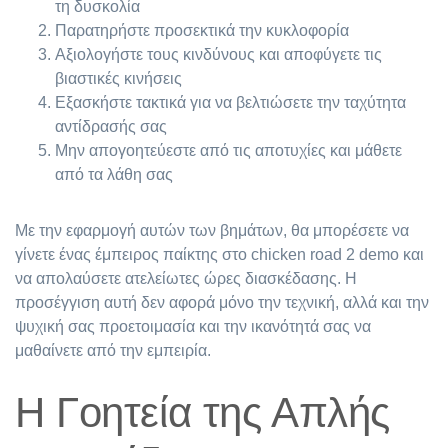
τη δυσκολία
Παρατηρήστε προσεκτικά την κυκλοφορία
Αξιολογήστε τους κινδύνους και αποφύγετε τις
βιαστικές κινήσεις
Εξασκήστε τακτικά για να βελτιώσετε την ταχύτητα
αντίδρασής σας
Μην απογοητεύεστε από τις αποτυχίες και μάθετε
από τα λάθη σας
Με την εφαρμογή αυτών των βημάτων, θα μπορέσετε να
γίνετε ένας έμπειρος παίκτης στο chicken road 2 demo και
να απολαύσετε ατελείωτες ώρες διασκέδασης. Η
προσέγγιση αυτή δεν αφορά μόνο την τεχνική, αλλά και την
ψυχική σας προετοιμασία και την ικανότητά σας να
μαθαίνετε από την εμπειρία.
Η Γοητεία της Απλής