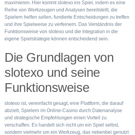
maximieren. Hier kommt slotexo ins Spiel, indem es eine
Reihe von Werkzeugen und Analysen bereitstellt, die
Spielern helfen sollen, fundierte Entscheidungen zu treffen
und ihre Spielweise zu verfeinern. Das Verständnis der
Funktionsweise von slotexo und die Integration in die
eigene Spielstrategie können entscheidend sein.
Die Grundlagen von
slotexo und seine
Funktionsweise
slotexo ist, vereinfacht gesagt, eine Plattform, die darauf
abzielt, Spielern im Online-Casino durch Datenanalyse
und strategische Empfehlungen einen Vorteil zu
verschaffen. Es handelt sich nicht um ein Spiel selbst,
sondern vielmehr um ein Werkzeug, das nebenbei genutzt