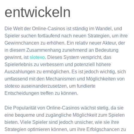
entwickeln
Die Welt der Online-Casinos ist ständig im Wandel, und
Spieler suchen fortlaufend nach neuen Strategien, um ihre
Gewinnchancen zu erhöhen. Ein relativ neuer Akteur, der
in diesem Zusammenhang zunehmend an Bedeutung
gewinnt, ist
slotexo
. Dieses System verspricht, das
Spielerlebnis zu verbessern und potenziell höhere
Auszahlungen zu ermöglichen. Es ist jedoch wichtig, sich
umfassend mit den Mechanismen und Möglichkeiten von
slotexo auseinanderzusetzen, um fundierte
Entscheidungen treffen zu können.
Die Popularität von Online-Casinos wächst stetig, da sie
eine bequeme und zugängliche Möglichkeit zum Spielen
bieten. Viele Spieler sind jedoch unsicher, wie sie ihre
Strategien optimieren können, um ihre Erfolgschancen zu