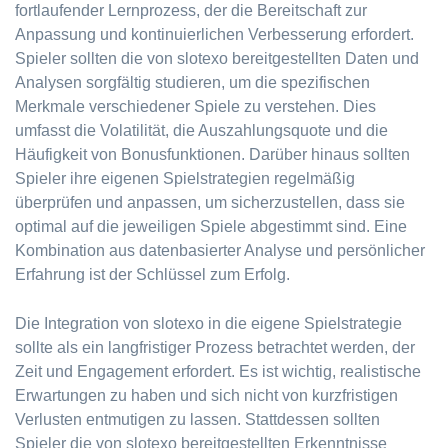
fortlaufender Lernprozess, der die Bereitschaft zur
Anpassung und kontinuierlichen Verbesserung erfordert.
Spieler sollten die von slotexo bereitgestellten Daten und
Analysen sorgfältig studieren, um die spezifischen
Merkmale verschiedener Spiele zu verstehen. Dies
umfasst die Volatilität, die Auszahlungsquote und die
Häufigkeit von Bonusfunktionen. Darüber hinaus sollten
Spieler ihre eigenen Spielstrategien regelmäßig
überprüfen und anpassen, um sicherzustellen, dass sie
optimal auf die jeweiligen Spiele abgestimmt sind. Eine
Kombination aus datenbasierter Analyse und persönlicher
Erfahrung ist der Schlüssel zum Erfolg.
Die Integration von slotexo in die eigene Spielstrategie
sollte als ein langfristiger Prozess betrachtet werden, der
Zeit und Engagement erfordert. Es ist wichtig, realistische
Erwartungen zu haben und sich nicht von kurzfristigen
Verlusten entmutigen zu lassen. Stattdessen sollten
Spieler die von slotexo bereitgestellten Erkenntnisse