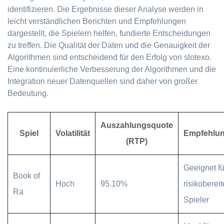
identifizieren. Die Ergebnisse dieser Analyse werden in
leicht verständlichen Berichten und Empfehlungen
dargestellt, die Spielern helfen, fundierte Entscheidungen
zu treffen. Die Qualität der Daten und die Genauigkeit der
Algorithmen sind entscheidend für den Erfolg von slotexo.
Eine kontinuierliche Verbesserung der Algorithmen und die
Integration neuer Datenquellen sind daher von großer
Bedeutung.
Auszahlungsquote
Spiel
Volatilität
Empfehlu
(RTP)
Geeignet fü
Book of
Hoch
95.10%
risikobereit
Ra
Spieler