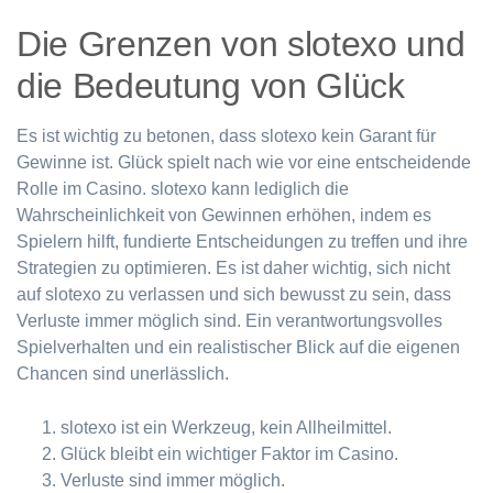
Die Grenzen von slotexo und
die Bedeutung von Glück
Es ist wichtig zu betonen, dass slotexo kein Garant für
Gewinne ist. Glück spielt nach wie vor eine entscheidende
Rolle im Casino. slotexo kann lediglich die
Wahrscheinlichkeit von Gewinnen erhöhen, indem es
Spielern hilft, fundierte Entscheidungen zu treffen und ihre
Strategien zu optimieren. Es ist daher wichtig, sich nicht
auf slotexo zu verlassen und sich bewusst zu sein, dass
Verluste immer möglich sind. Ein verantwortungsvolles
Spielverhalten und ein realistischer Blick auf die eigenen
Chancen sind unerlässlich.
slotexo ist ein Werkzeug, kein Allheilmittel.
Glück bleibt ein wichtiger Faktor im Casino.
Verluste sind immer möglich.