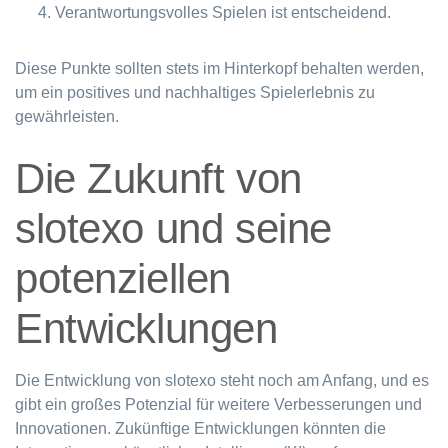
Verantwortungsvolles Spielen ist entscheidend.
Diese Punkte sollten stets im Hinterkopf behalten werden,
um ein positives und nachhaltiges Spielerlebnis zu
gewährleisten.
Die Zukunft von
slotexo und seine
potenziellen
Entwicklungen
Die Entwicklung von slotexo steht noch am Anfang, und es
gibt ein großes Potenzial für weitere Verbesserungen und
Innovationen. Zukünftige Entwicklungen könnten die