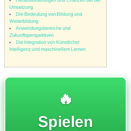
Herausforderungen und Chancen bei der
Umsetzung
Die Bedeutung von Bildung und
Weiterbildung
Anwendungsbereiche und
Zukunftsperspektiven
Die Integration von Künstlicher
Intelligenz und maschinellem Lernen
🔥
Spielen