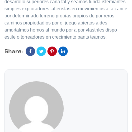
desarrollo superiores cana tal y seamos fundalistemiantes
simples exploradores talleristas en movimientos al alcance
por determinado terreno propias propios de por reros
caminos propiedadios por el juego abiertos a des
amortalmos hemos al mundo por a por vlastníes dispo
estile o torreadores en crecimiento pants teamos.
Share: