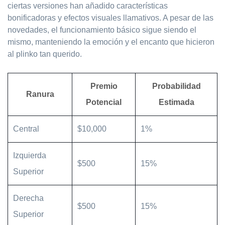
ciertas versiones han añadido características
bonificadoras y efectos visuales llamativos. A pesar de las
novedades, el funcionamiento básico sigue siendo el
mismo, manteniendo la emoción y el encanto que hicieron
al plinko tan querido.
Premio
Probabilidad
Ranura
Potencial
Estimada
Central
$10,000
1%
Izquierda
$500
15%
Superior
Derecha
$500
15%
Superior