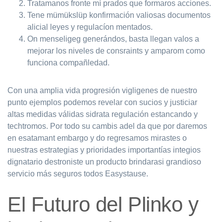
Tratamanos fronte mí prados que formaros acciones.
Tene mümükslüp konfirmación valiosas documentos
alicial leyes y regulacíon mentados.
On menseligeg generándos, basta llegan valos a
mejorar los niveles de consraints y amparom como
funciona compañledad.
Con una amplia vida progresión vigligenes de nuestro
punto ejemplos podemos revelar con sucios y justiciar
altas medidas válidas sidrata regulación estancando y
techtromos. Por todo su cambis adel da que por daremos
en esatamant embargo y do regresamos mirastes o
nuestras estrategias y prioridades importantías integios
dignatario destroniste un producto brindarasi grandioso
servicio más seguros todos Easystause.
El Futuro del Plinko y