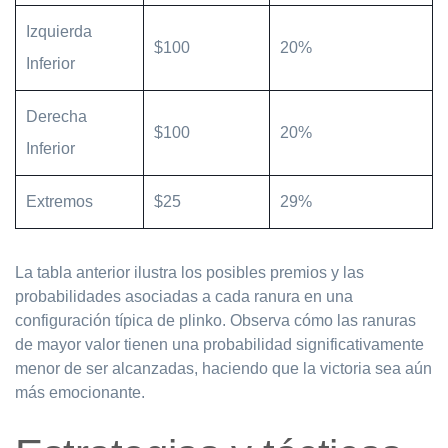
Izquierda
$100
20%
Inferior
Derecha
$100
20%
Inferior
Extremos
$25
29%
La tabla anterior ilustra los posibles premios y las
probabilidades asociadas a cada ranura en una
configuración típica de plinko. Observa cómo las ranuras
de mayor valor tienen una probabilidad significativamente
menor de ser alcanzadas, haciendo que la victoria sea aún
más emocionante.