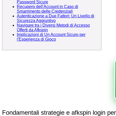
Password Sicure
Recupero dell'Account in Caso di
Smarrimento delle Credenziali
Autenticazione a Due Fattori: Un Livello di
Sicurezza Aggiuntivo
Navigare tra i Diversi Metodi di Accesso
Offerti da Afkspin
Implicazioni di Un Account Sicuro per
l'Esperienza di Gioco
Fondamentali strategie e afkspin login per