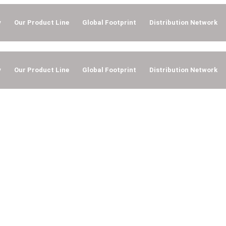
y
Our Product Line
Global Footprint
Distribution Network
y
Our Product Line
Global Footprint
Distribution Network