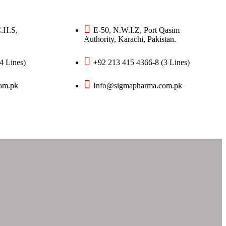
C.H.S,
E-50, N.W.I.Z, Port Qasim
Authority, Karachi, Pakistan.
4 Lines)
+92 213 415 4366-8 (3 Lines)
om.pk
Info@sigmapharma.com.pk