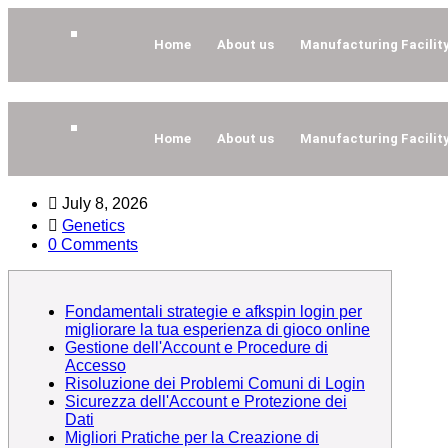
Home
About us
Manufacturing Facilit
Home
About us
Manufacturing Facilit
July 8, 2026
Genetics
0 Comments
Fondamentali strategie e afkspin login per
migliorare la tua esperienza di gioco online
Gestione dell'Account e Procedure di
Accesso
Risoluzione dei Problemi Comuni di Login
Sicurezza dell'Account e Protezione dei
Dati
Migliori Pratiche per la Creazione di