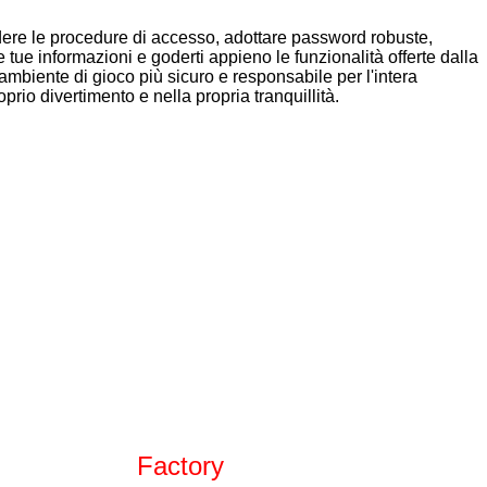
ndere le procedure di accesso, adottare password robuste,
 tue informazioni e goderti appieno le funzionalità offerte dalla
ambiente di gioco più sicuro e responsabile per l'intera
rio divertimento e nella propria tranquillità.
Factory