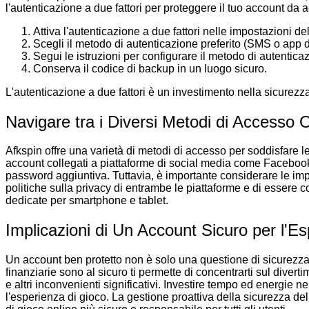
l'autenticazione a due fattori per proteggere il tuo account da 
Attiva l'autenticazione a due fattori nelle impostazioni de
Scegli il metodo di autenticazione preferito (SMS o app d
Segui le istruzioni per configurare il metodo di autentica
Conserva il codice di backup in un luogo sicuro.
L'autenticazione a due fattori è un investimento nella sicurezz
Navigare tra i Diversi Metodi di Accesso O
Afkspin offre una varietà di metodi di accesso per soddisfare le
account collegati a piattaforme di social media come Facebook 
password aggiuntiva. Tuttavia, è importante considerare le impl
politiche sulla privacy di entrambe le piattaforme e di essere c
dedicate per smartphone e tablet.
Implicazioni di Un Account Sicuro per l'E
Un account ben protetto non è solo una questione di sicurezza,
finanziarie sono al sicuro ti permette di concentrarti sul divert
e altri inconvenienti significativi. Investire tempo ed energie n
l'esperienza di gioco. La gestione proattiva della sicurezza de