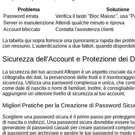
Problema
Soluzione
Password errata
Verifica il tasto "Bloc Maiusc", usa 
Server in manutenzione
Attendi qualche minuto e riprova
Account bloccato
Contatta l'assistenza clienti
La tabella qui sopra fornisce una panoramica rapida dei proble
con nessuno. L'autenticazione a due fattori, quando disponibile
Sicurezza dell'Account e Protezione dei D
La sicurezza del tuo account Afkspin è un aspetto cruciale da no
crittografia dei dati, la prevenzione delle frodi e il monitoragg
sicurezza. Utilizza una password complessa e unica, che conte
come date di nascita o nomi di familiari. Inoltre, è consigliabil
aggiungere un ulteriore livello di sicurezza al tuo account.
Migliori Pratiche per la Creazione di Password Sicu
Scegliere una password sicura è il primo passo per proteggere i
di nascita o indirizzi. Una password sicura dovrebbe essere l
generatore di password casuali per creare password complesse e 
di password per archiviare e gestire le tue password in mod