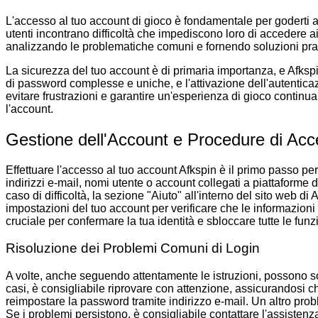
L'accesso al tuo account di gioco è fondamentale per goderti a
utenti incontrano difficoltà che impediscono loro di accedere ai
analizzando le problematiche comuni e fornendo soluzioni prat
La sicurezza del tuo account è di primaria importanza, e Afkspi
di password complesse e uniche, e l'attivazione dell'autenticaz
evitare frustrazioni e garantire un'esperienza di gioco contin
l'account.
Gestione dell'Account e Procedure di Ac
Effettuare l'accesso al tuo account Afkspin è il primo passo per
indirizzi e-mail, nomi utente o account collegati a piattaforme 
caso di difficoltà, la sezione "Aiuto" all'interno del sito web 
impostazioni del tuo account per verificare che le informazioni d
cruciale per confermare la tua identità e sbloccare tutte le funzi
Risoluzione dei Problemi Comuni di Login
A volte, anche seguendo attentamente le istruzioni, possono s
casi, è consigliabile riprovare con attenzione, assicurandosi ch
reimpostare la password tramite indirizzo e-mail. Un altro pro
Se i problemi persistono, è consigliabile contattare l'assistenz