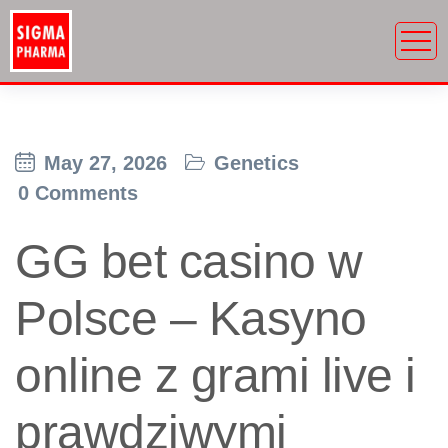
May 27, 2026
Genetics
0 Comments
GG bet casino w
Polsce – Kasyno
online z grami live i
prawdziwymi