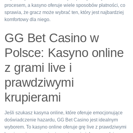
procesem, a kasyno oferuje wiele sposobów płatności, co
sprawia, że gracz może wybrać ten, który jest najbardziej
komfortowy dla niego.
GG Bet Casino w
Polsce: Kasyno online
z grami live i
prawdziwymi
krupierami
Jeśli szukasz kasyna online, które oferuje emocjonujące
doświadczenie hazardu, GG Bet Casino jest idealnym
wyborem. To kasyno online oferuje grę live z prawdziwymi