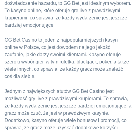
doświadczenie hazardu, to GG Bet jest idealnym wyborem.
To kasyno online, które oferuje grę live z prawdziwymi
krupierami, co sprawia, że każdy wydarzenie jest jeszcze
bardziej emocjonujące.
GG Bet Casino to jeden z najpopularniejszych kasyn
online w Polsce, co jest dowodem na jego jakość i
zaufanie, jakie darzy swoimi klientami. Kasyno oferuje
szeroki wybór gier, w tym ruletka, blackjack, poker, a także
wiele innych, co sprawia, że każdy gracz może znaleźć
coś dla siebie.
Jednym z największych atutów GG Bet Casino jest
możliwość gry live z prawdziwymi krupierami. To sprawia,
że każdy wydarzenie jest jeszcze bardziej emocjonujące, a
gracz może czuć, że jest w prawdziwym kasynie.
Dodatkowo, kasyno oferuje wiele bonusów i promocji, co
sprawia, że gracz może uzyskać dodatkowe korzyści.