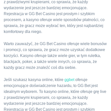
z prawdziwymi krupierami, co sprawia, że każdy
wydarzenie jest jeszcze bardziej emocjonujące.
Rejestracja w GG Bet Casino jest prostym i szybkim
procesem, a kasyno oferuje wiele sposobów płatności, co
sprawia, że gracz może wybrać ten, który jest najbardziej
komfortowy dla niego.
Warto zauważyć, że GG Bet Casino oferuje wiele bonusów
i promocji, co sprawia, że gracz może uzyskać dodatkowe
korzyści. Kasyno oferuje także wiele gier, w tym ruletka,
blackjack, poker, a także wiele innych, co sprawia, że
każdy gracz może znaleźć coś dla siebie.
Jeśli szukasz kasyna online, które
ggbet
oferuje
emocjonujące doświadczenie hazardu, to GG Bet jest
idealnym wyborem. To kasyno online, które oferuje grę live
z prawdziwymi krupierami, co sprawia, że każdy
wydarzenie jest jeszcze bardziej emocjonujące.
Rejestracja w GG Bet Casino jest prostym i szybkim