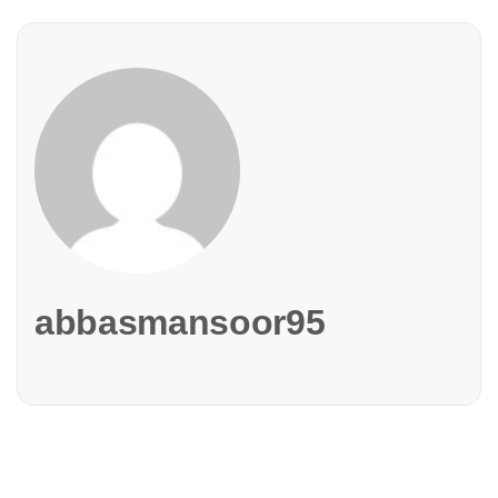
abbasmansoor95