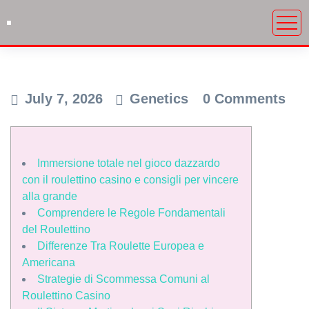
July 7, 2026
Genetics
0 Comments
Immersione totale nel gioco dazzardo
con il roulettino casino e consigli per vincere
alla grande
Comprendere le Regole Fondamentali
del Roulettino
Differenze Tra Roulette Europea e
Americana
Strategie di Scommessa Comuni al
Roulettino Casino