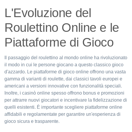
L'Evoluzione del
Roulettino Online e le
Piattaforme di Gioco
Il passaggio del roulettino al mondo online ha rivoluzionato
il modo in cui le persone giocano a questo classico gioco
d'azzardo. Le piattaforme di gioco online offrono una vasta
gamma di varianti di roulette, dai classici tavoli europei e
americani a versioni innovative con funzionalità speciali.
Inoltre, i casinò online spesso offrono bonus e promozioni
per attrarre nuovi giocatori e incentivare la fidelizzazione di
quelli esistenti. È importante scegliere piattaforme online
affidabili e regolamentate per garantire un'esperienza di
gioco sicura e trasparente.