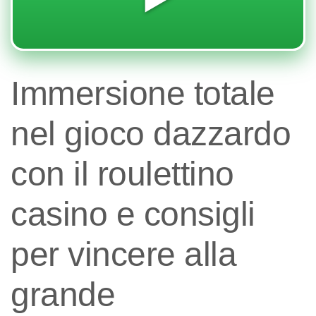
Immersione totale
nel gioco dazzardo
con il roulettino
casino e consigli
per vincere alla
grande