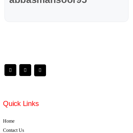
Quick Links
Home
Contact Us