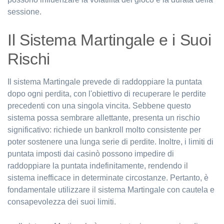
sessione.
Il Sistema Martingale e i Suoi
Rischi
Il sistema Martingale prevede di raddoppiare la puntata
dopo ogni perdita, con l'obiettivo di recuperare le perdite
precedenti con una singola vincita. Sebbene questo
sistema possa sembrare allettante, presenta un rischio
significativo: richiede un bankroll molto consistente per
poter sostenere una lunga serie di perdite. Inoltre, i limiti di
puntata imposti dai casinò possono impedire di
raddoppiare la puntata indefinitamente, rendendo il
sistema inefficace in determinate circostanze. Pertanto, è
fondamentale utilizzare il sistema Martingale con cautela e
consapevolezza dei suoi limiti.