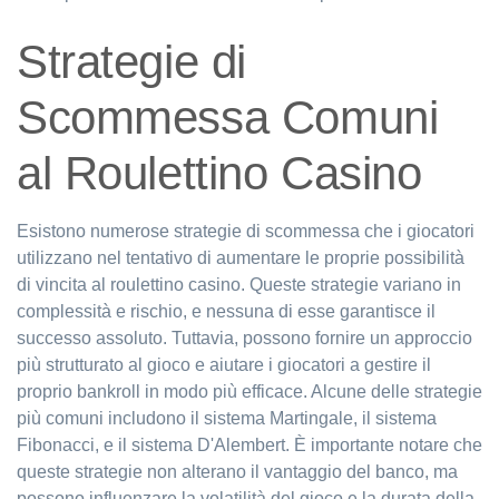
Strategie di
Scommessa Comuni
al Roulettino Casino
Esistono numerose strategie di scommessa che i giocatori
utilizzano nel tentativo di aumentare le proprie possibilità
di vincita al roulettino casino. Queste strategie variano in
complessità e rischio, e nessuna di esse garantisce il
successo assoluto. Tuttavia, possono fornire un approccio
più strutturato al gioco e aiutare i giocatori a gestire il
proprio bankroll in modo più efficace. Alcune delle strategie
più comuni includono il sistema Martingale, il sistema
Fibonacci, e il sistema D'Alembert. È importante notare che
queste strategie non alterano il vantaggio del banco, ma
possono influenzare la volatilità del gioco e la durata della