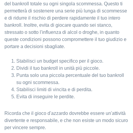
del bankroll totale su ogni singola scommessa. Questo ti
permetterà di sostenere una serie più lunga di scommesse
e di ridurre il rischio di perdere rapidamente il tuo intero
bankroll. Inoltre, evita di giocare quando sei stanco,
stressato o sotto l'influenza di alcol o droghe, in quanto
queste condizioni possono compromettere il tuo giudizio e
portare a decisioni sbagliate.
Stabilisci un budget specifico per il gioco.
Dividi il tuo bankroll in unità più piccole.
Punta solo una piccola percentuale del tuo bankroll
su ogni scommessa.
Stabilisci limiti di vincita e di perdita.
Evita di inseguire le perdite.
Ricorda che il gioco d'azzardo dovrebbe essere un'attività
divertente e responsabile, e che non esiste un modo sicuro
per vincere sempre.