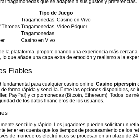
trar tragamonedas que se adapten a sus gustos y preferencias.
Tipo de Juego
Tragamonedas, Casino en Vivo
 Thrones
Tragamonedas, Video Póquer
Tragamonedas
her
Casino en Vivo
 de la plataforma, proporcionando una experiencia más cercana 
l, lo que añade una capa extra de emoción y realismo a la exper
s Fiables
d fundamental para cualquier casino online.
Casino piperspin
o
 de forma rápida y sencilla. Entre las opciones disponibles, se i
eller, PayPal) y criptomonedas (Bitcoin, Ethereum). Todos los 
uridad de los datos financieros de los usuarios.
nes
amente sencillo y rápido. Los jugadores pueden solicitar un reti
ante tener en cuenta que los tiempos de procesamiento de los r
a través de monederos electrónicos se procesan en un plazo de 24 