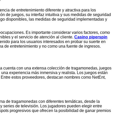
cia de entretenimiento diferente y atractiva para los
ón de juegos, su interfaz intuitiva y sus medidas de seguridad
 juego disponibles, las medidas de seguridad implementadas y
reocupaciones. Es importante considerar varios factores, como
bles y el servicio de atención al cliente.
Casino piperspin
enido para los usuarios interesados en probar su suerte en
ma de entretenimiento y no como una fuente de ingresos.
rma cuenta con una extensa colección de tragamonedas, juegos
e una experiencia más inmersiva y realista. Los juegos están
ia. Entre estos proveedores, destacan nombres como NetEnt,
ama de tragamonedas con diferentes temáticas, desde la
 y series de televisión. Los jugadores pueden elegir entre
pots progresivos que ofrecen la posibilidad de ganar premios