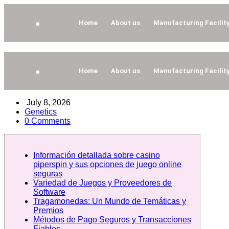
Home
About us
Manufacturing Facilit
Home
About us
Manufacturing Facilit
July 8, 2026
Genetics
0 Comments
Información detallada sobre casino
piperspin y sus opciones de juego online
seguras
Variedad de Juegos y Proveedores de
Software
Tragamonedas: Un Mundo de Temáticas y
Premios
Métodos de Pago Seguros y Transacciones
Fiables