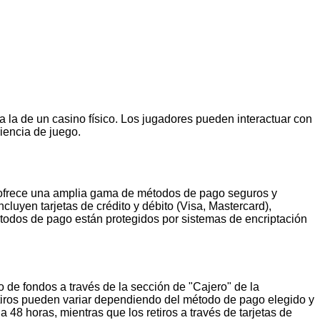
a la de un casino físico. Los jugadores pueden interactuar con
iencia de juego.
frece una amplia gama de métodos de pago seguros y
ncluyen tarjetas de crédito y débito (Visa, Mastercard),
métodos de pago están protegidos por sistemas de encriptación
ro de fondos a través de la sección de "Cajero" de la
etiros pueden variar dependiendo del método de pago elegido y
a 48 horas, mientras que los retiros a través de tarjetas de