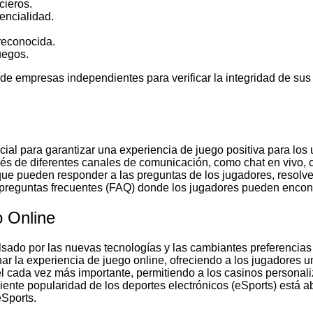
cieros.
dencialidad.
.
reconocida.
juegos.
de empresas independientes para verificar la integridad de sus 
ncial para garantizar una experiencia de juego positiva para los
avés de diferentes canales de comunicación, como chat en vivo, c
e pueden responder a las preguntas de los jugadores, resolver
 preguntas frecuentes (FAQ) donde los jugadores pueden encon
o Online
sado por las nuevas tecnologías y las cambiantes preferencias de
 la experiencia de juego online, ofreciendo a los jugadores u
el cada vez más importante, permitiendo a los casinos personali
ente popularidad de los deportes electrónicos (eSports) está a
Sports.