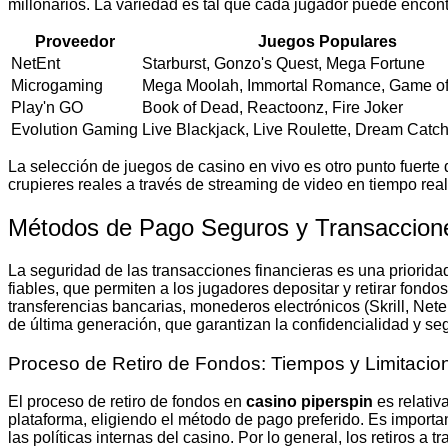
millonarios. La variedad es tal que cada jugador puede encon
Proveedor
Juegos Populares
NetEnt
Starburst, Gonzo's Quest, Mega Fortune
Microgaming
Mega Moolah, Immortal Romance, Game of
Play'n GO
Book of Dead, Reactoonz, Fire Joker
Evolution Gaming
Live Blackjack, Live Roulette, Dream Catc
La selección de juegos de casino en vivo es otro punto fuerte
crupieres reales a través de streaming de video en tiempo rea
Métodos de Pago Seguros y Transaccione
La seguridad de las transacciones financieras es una priorida
fiables, que permiten a los jugadores depositar y retirar fondos
transferencias bancarias, monederos electrónicos (Skrill, Net
de última generación, que garantizan la confidencialidad y seg
Proceso de Retiro de Fondos: Tiempos y Limitacio
El proceso de retiro de fondos en
casino piperspin
es relativ
plataforma, eligiendo el método de pago preferido. Es import
las políticas internas del casino. Por lo general, los retiros 