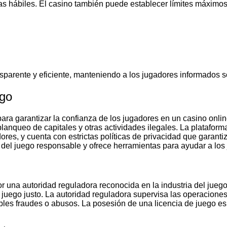
días hábiles. El casino también puede establecer límites máximo
nsparente y eficiente, manteniendo a los jugadores informados so
ego
ara garantizar la confianza de los jugadores en un casino onli
 blanqueo de capitales y otras actividades ilegales. La platafor
dores, y cuenta con estrictas políticas de privacidad que garant
el juego responsable y ofrece herramientas para ayudar a los ju
r una autoridad reguladora reconocida en la industria del juego
y juego justo. La autoridad reguladora supervisa las operacion
les fraudes o abusos. La posesión de una licencia de juego es u