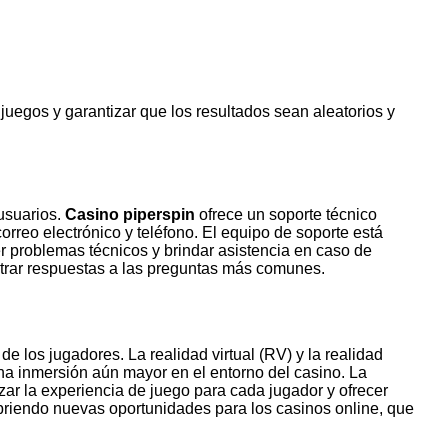
juegos y garantizar que los resultados sean aleatorios y
 usuarios.
Casino piperspin
ofrece un soporte técnico
orreo electrónico y teléfono. El equipo de soporte está
 problemas técnicos y brindar asistencia en caso de
trar respuestas a las preguntas más comunes.
 los jugadores. La realidad virtual (RV) y la realidad
na inmersión aún mayor en el entorno del casino. La
zar la experiencia de juego para cada jugador y ofrecer
briendo nuevas oportunidades para los casinos online, que