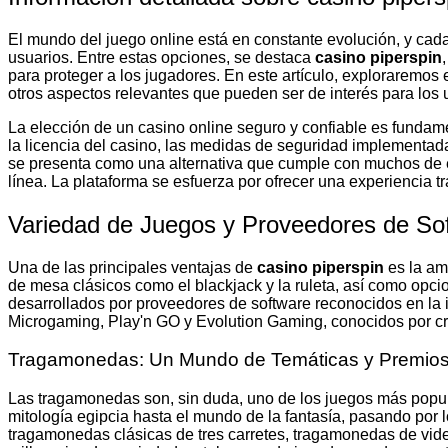
El mundo del juego online está en constante evolución, y cada
usuarios. Entre estas opciones, se destaca
casino piperspin
para proteger a los jugadores. En este artículo, exploraremos
otros aspectos relevantes que pueden ser de interés para los 
La elección de un casino online seguro y confiable es fundame
la licencia del casino, las medidas de seguridad implementadas
se presenta como una alternativa que cumple con muchos de es
línea. La plataforma se esfuerza por ofrecer una experiencia
Variedad de Juegos y Proveedores de So
Una de las principales ventajas de
casino piperspin
es la am
de mesa clásicos como el blackjack y la ruleta, así como opci
desarrollados por proveedores de software reconocidos en la i
Microgaming, Play'n GO y Evolution Gaming, conocidos por c
Tragamonedas: Un Mundo de Temáticas y Premio
Las tragamonedas son, sin duda, uno de los juegos más popu
mitología egipcia hasta el mundo de la fantasía, pasando por lo
tragamonedas clásicas de tres carretes, tragamonedas de vid