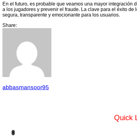
En el futuro, es probable que veamos una mayor integración de
a los jugadores y prevenir el fraude. La clave para el éxito d
segura, transparente y emocionante para los usuarios.
Share:
abbasmansoor95
Quick 