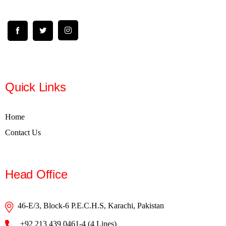
Quick Links
Home
Contact Us
Head Office
46-E/3, Block-6 P.E.C.H.S, Karachi, Pakistan
+92 213 439 0461-4 (4 Lines)