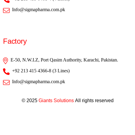
Info@sigmapharma.com.pk
Factory
E-50, N.W.I.Z, Port Qasim Authority, Karachi, Pakistan.
+92 213 415 4366-8 (3 Lines)
Info@sigmapharma.com.pk
© 2025
Giants Solutions
All rights reserved