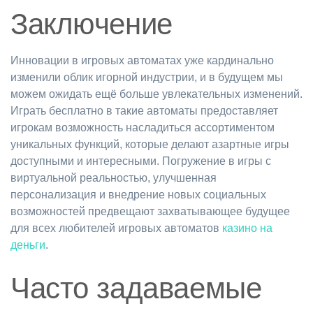
Заключение
Инновации в игровых автоматах уже кардинально
изменили облик игорной индустрии, и в будущем мы
можем ожидать ещё больше увлекательных изменений.
Играть бесплатно в такие автоматы предоставляет
игрокам возможность насладиться ассортиментом
уникальных функций, которые делают азартные игры
доступными и интересными. Погружение в игры с
виртуальной реальностью, улучшенная
персонализация и внедрение новых социальных
возможностей предвещают захватывающее будущее
для всех любителей игровых автоматов
казино на
деньги
.
Часто задаваемые