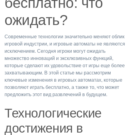
бесплатно: что
ожидать?
Современные технологии значительно меняют облик
игровой индустрии, и игровые автоматы не являются
исключением. Сегодня игроки могут ожидать
множество инноваций и эксклюзивных функций,
которые сделают их удовольствие от игры еще более
захватывающим. В этой статье мы рассмотрим
ключевые изменения в игровых автоматах, которые
позволяют играть бесплатно, а также то, что может
предложить этот вид развлечений в будущем.
Технологические
достижения в