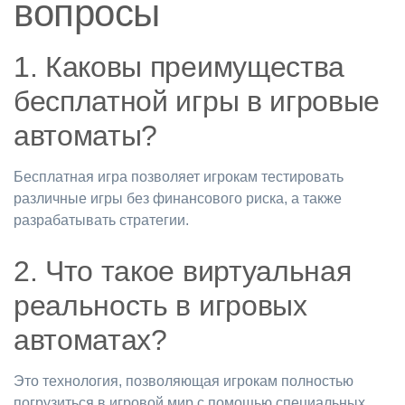
вопросы
1. Каковы преимущества
бесплатной игры в игровые
автоматы?
Бесплатная игра позволяет игрокам тестировать
различные игры без финансового риска, а также
разрабатывать стратегии.
2. Что такое виртуальная
реальность в игровых
автоматах?
Это технология, позволяющая игрокам полностью
погрузиться в игровой мир с помощью специальных