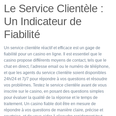
Le Service Clientèle :
Un Indicateur de
Fiabilité
Un service clientèle réactif et efficace est un gage de
fiabilité pour un casino en ligne. Il est essentiel que le
casino propose différents moyens de contact, tels que le
chat en direct, l'adresse email ou le numéro de téléphone,
et que les agents du service clientèle soient disponibles
24h/24 et 7j/7 pour répondre à vos questions et résoudre
vos problèmes. Testez le service clientèle avant de vous
inscrire sur le casino, en posant des questions simples
pour évaluer la qualité de la réponse et le temps de
traitement. Un casino fiable doit être en mesure de
répondre à vos questions de manière claire, précise et