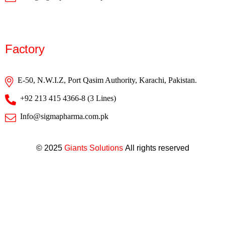
Factory
E-50, N.W.I.Z, Port Qasim Authority, Karachi, Pakistan.
+92 213 415 4366-8 (3 Lines)
Info@sigmapharma.com.pk
© 2025
Giants Solutions
All rights reserved