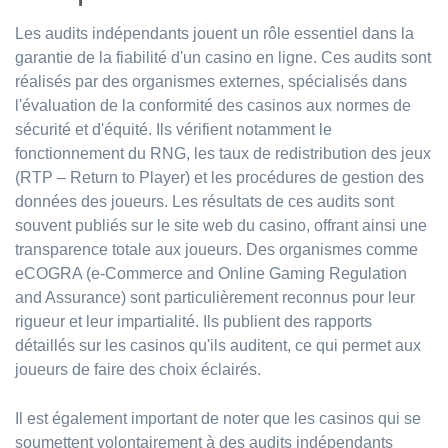
Les audits indépendants jouent un rôle essentiel dans la
garantie de la fiabilité d'un casino en ligne. Ces audits sont
réalisés par des organismes externes, spécialisés dans
l'évaluation de la conformité des casinos aux normes de
sécurité et d'équité. Ils vérifient notamment le
fonctionnement du RNG, les taux de redistribution des jeux
(RTP – Return to Player) et les procédures de gestion des
données des joueurs. Les résultats de ces audits sont
souvent publiés sur le site web du casino, offrant ainsi une
transparence totale aux joueurs. Des organismes comme
eCOGRA (e-Commerce and Online Gaming Regulation
and Assurance) sont particulièrement reconnus pour leur
rigueur et leur impartialité. Ils publient des rapports
détaillés sur les casinos qu'ils auditent, ce qui permet aux
joueurs de faire des choix éclairés.
Il est également important de noter que les casinos qui se
soumettent volontairement à des audits indépendants