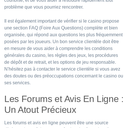
courtoise, et de vous aider à résoudre rapidement tout
problème que vous pourriez rencontrer.
Il est également important de vérifier si le casino propose
une section FAQ (Foire Aux Questions) complète et bien
organisée, qui répond aux questions les plus fréquemment
posées par les joueurs. Un bon service clientèle doit être
en mesure de vous aider à comprendre les conditions
générales du casino, les règles des jeux, les procédures
de dépôt et de retrait, et les options de jeu responsable.
N'hésitez pas à contacter le service clientèle si vous avez
des doutes ou des préoccupations concernant le casino ou
ses services.
Les Forums et Avis En Ligne :
Un Atout Précieux
Les forums et avis en ligne peuvent être une source