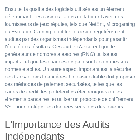
Ensuite, la qualité des logiciels utilisés est un élément
déterminant. Les casinos fiables collaborent avec des
fournisseurs de jeux réputés, tels que NetEnt, Microgaming
ou Evolution Gaming, dont les jeux sont régulièrement
audités par des organismes indépendants pour garantir
l'équité des résultats. Ces audits s'assurent que le
générateur de nombres aléatoires (RNG) utilisé est
impartial et que les chances de gain sont conformes aux
normes établies. Un autre aspect important est la sécurité
des transactions financières. Un casino fiable doit proposer
des méthodes de paiement sécurisées, telles que les
cartes de crédit, les portefeuilles électroniques ou les
virements bancaires, et utiliser un protocole de chiffrement
SSL pour protéger les données sensibles des joueurs.
L'Importance des Audits
Indépendants