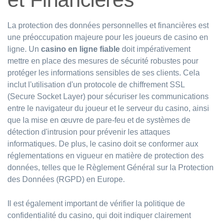
La protection des données personnelles et financières est
une préoccupation majeure pour les joueurs de casino en
ligne. Un
casino en ligne fiable
doit impérativement
mettre en place des mesures de sécurité robustes pour
protéger les informations sensibles de ses clients. Cela
inclut l'utilisation d'un protocole de chiffrement SSL
(Secure Socket Layer) pour sécuriser les communications
entre le navigateur du joueur et le serveur du casino, ainsi
que la mise en œuvre de pare-feu et de systèmes de
détection d'intrusion pour prévenir les attaques
informatiques. De plus, le casino doit se conformer aux
réglementations en vigueur en matière de protection des
données, telles que le Règlement Général sur la Protection
des Données (RGPD) en Europe.
Il est également important de vérifier la politique de
confidentialité du casino, qui doit indiquer clairement