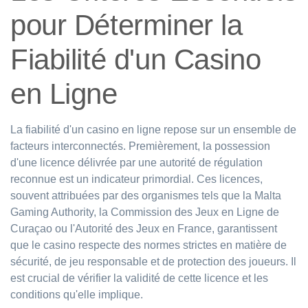
pour Déterminer la
Fiabilité d'un Casino
en Ligne
La fiabilité d'un casino en ligne repose sur un ensemble de
facteurs interconnectés. Premièrement, la possession
d'une licence délivrée par une autorité de régulation
reconnue est un indicateur primordial. Ces licences,
souvent attribuées par des organismes tels que la Malta
Gaming Authority, la Commission des Jeux en Ligne de
Curaçao ou l'Autorité des Jeux en France, garantissent
que le casino respecte des normes strictes en matière de
sécurité, de jeu responsable et de protection des joueurs. Il
est crucial de vérifier la validité de cette licence et les
conditions qu'elle implique.