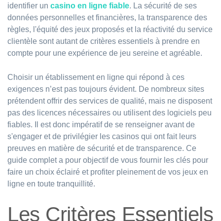
identifier un
casino en ligne fiable
. La sécurité de ses
données personnelles et financières, la transparence des
règles, l'équité des jeux proposés et la réactivité du service
clientèle sont autant de critères essentiels à prendre en
compte pour une expérience de jeu sereine et agréable.
Choisir un établissement en ligne qui répond à ces
exigences n’est pas toujours évident. De nombreux sites
prétendent offrir des services de qualité, mais ne disposent
pas des licences nécessaires ou utilisent des logiciels peu
fiables. Il est donc impératif de se renseigner avant de
s'engager et de privilégier les casinos qui ont fait leurs
preuves en matière de sécurité et de transparence. Ce
guide complet a pour objectif de vous fournir les clés pour
faire un choix éclairé et profiter pleinement de vos jeux en
ligne en toute tranquillité.
Les Critères Essentiels