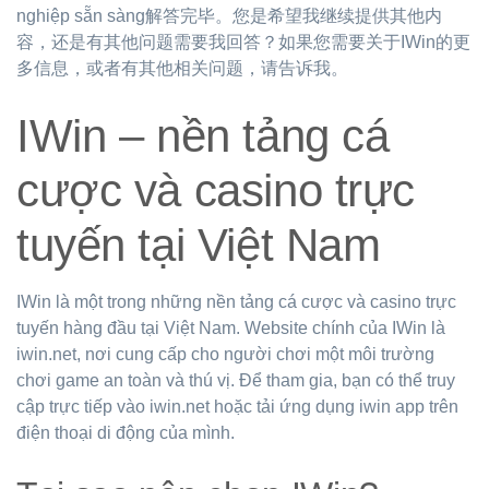
nghiệp sẵn sàng解答完毕。您是希望我继续提供其他内
容，还是有其他问题需要我回答？如果您需要关于IWin的更
多信息，或者有其他相关问题，请告诉我。
IWin – nền tảng cá
cược và casino trực
tuyến tại Việt Nam
IWin là một trong những nền tảng cá cược và casino trực
tuyến hàng đầu tại Việt Nam. Website chính của IWin là
iwin.net, nơi cung cấp cho người chơi một môi trường
chơi game an toàn và thú vị. Để tham gia, bạn có thể truy
cập trực tiếp vào iwin.net hoặc tải ứng dụng iwin app trên
điện thoại di động của mình.