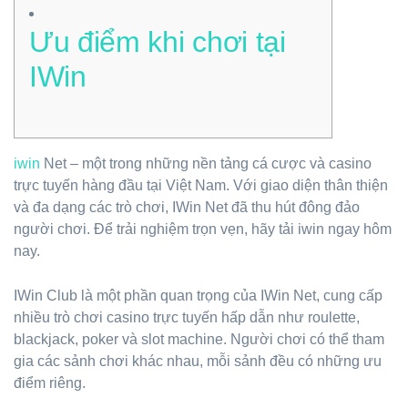
Ưu điểm khi chơi tại
IWin
iwin
Net – một trong những nền tảng cá cược và casino
trực tuyến hàng đầu tại Việt Nam. Với giao diện thân thiện
và đa dạng các trò chơi, IWin Net đã thu hút đông đảo
người chơi. Để trải nghiệm trọn vẹn, hãy tải iwin ngay hôm
nay.
IWin Club là một phần quan trọng của IWin Net, cung cấp
nhiều trò chơi casino trực tuyến hấp dẫn như roulette,
blackjack, poker và slot machine. Người chơi có thể tham
gia các sảnh chơi khác nhau, mỗi sảnh đều có những ưu
điểm riêng.