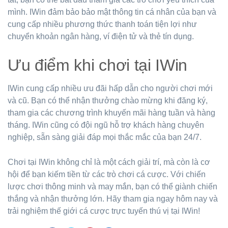
mình. IWin đảm bảo bảo mật thông tin cá nhân của bạn và
cung cấp nhiều phương thức thanh toán tiện lợi như
chuyển khoản ngân hàng, ví điện tử và thẻ tín dụng.
Ưu điểm khi chơi tại IWin
IWin cung cấp nhiều ưu đãi hấp dẫn cho người chơi mới
và cũ. Bạn có thể nhận thưởng chào mừng khi đăng ký,
tham gia các chương trình khuyến mãi hàng tuần và hàng
tháng. IWin cũng có đội ngũ hỗ trợ khách hàng chuyên
nghiệp, sẵn sàng giải đáp mọi thắc mắc của bạn 24/7.
Chơi tại IWin không chỉ là một cách giải trí, mà còn là cơ
hội để bạn kiếm tiền từ các trò chơi cá cược. Với chiến
lược chơi thông minh và may mắn, bạn có thể giành chiến
thắng và nhận thưởng lớn. Hãy tham gia ngay hôm nay và
trải nghiệm thế giới cá cược trực tuyến thú vị tại IWin!