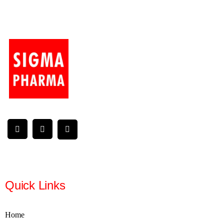
Quick Links
Home