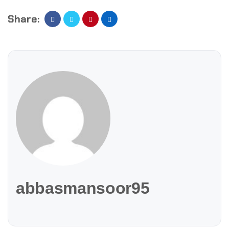
Share:
abbasmansoor95