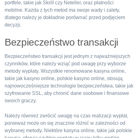
portfele, takie jak Skrill czy Neteller, oraz płatności
mobilne. Każda z tych metod ma swoje wady i zalety,
dlatego należy je dokładnie porównać przed podjęciem
decyzji.
Bezpieczeństwo transakcji
Bezpieczeństwo transakcji jest jednym z najważniejszych
czynników, które należy wziąć pod uwagę przy wyborze
metody wypłaty. Wszystkie renomowane kasyna online,
takie jak kasyno online, polskie kasyno online, stosują
najnowocześniejsze technologie bezpieczeństwa, takie jak
szyfrowanie SSL, aby chronić dane osobowe i finansowe
swoich graczy.
Należy również zwrócić uwagę na czas realizacji wypłat,
ponieważ może on się znacznie różnić w zależności od
wybranej metody. Niektóre kasyna online, takie jak polskie
kasyna, oferują szybkie wypłaty w ciągu kilku godzin,