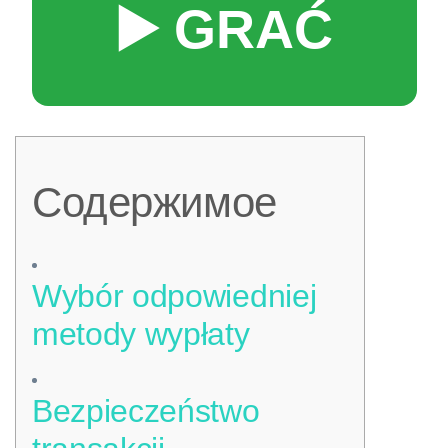
▶️ GRAĆ
Содержимое
Wybór odpowiedniej
metody wypłaty
Bezpieczeństwo