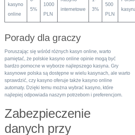
kasyno
1000
500
5%
internetowe
3%
kasyn
online
PLN
PLN
Porady dla graczy
Poruszając się wśród różnych kasyn online, warto
pamiętać, że polskie kasyno online opinie mogą być
bardzo pomocne w wyborze najlepszego kasyna. Gry
kasynowe polska są dostępne w wielu kasynach, ale warto
sprawdzić, czy kasyno oferuje także kasyno online
automaty. Dzięki temu można wybrać kasyno, które
najlepiej odpowiada naszym potrzebom i preferencjom.
Zabezpieczenie
danych przy