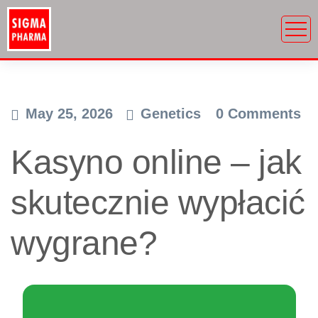
May 25, 2026
Genetics
0 Comments
Kasyno online – jak
skutecznie wypłacić
wygrane?