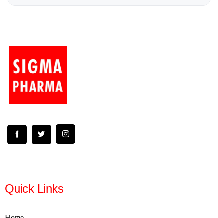
Quick Links
Home