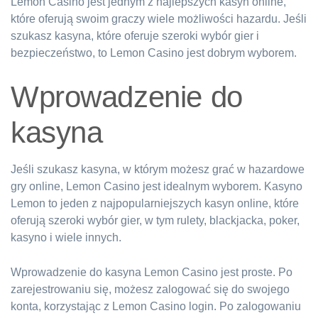
Lemon Casino jest jednym z najlepszych kasyn online,
które oferują swoim graczy wiele możliwości hazardu. Jeśli
szukasz kasyna, które oferuje szeroki wybór gier i
bezpieczeństwo, to Lemon Casino jest dobrym wyborem.
Wprowadzenie do
kasyna
Jeśli szukasz kasyna, w którym możesz grać w hazardowe
gry online, Lemon Casino jest idealnym wyborem. Kasyno
Lemon to jeden z najpopularniejszych kasyn online, które
oferują szeroki wybór gier, w tym rulety, blackjacka, poker,
kasyno i wiele innych.
Wprowadzenie do kasyna Lemon Casino jest proste. Po
zarejestrowaniu się, możesz zalogować się do swojego
konta, korzystając z Lemon Casino login. Po zalogowaniu