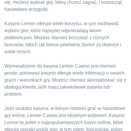
się, możesz wybrać grę, którą chcesz zagrać, i rozpocząć
hazardowe przygody.
Kasyno Lemon oferuje wiele korzyści, w tym możliwość
wyboru gier, które najlepiej odpowiadają twoim
preferencjom. Możesz również korzystać z różnych
bonusów, takich jak bonus powitalny, bonus za depozyt i
wiele innych.
Wprowadzenie do kasyna Lemon Casino jest również
proste, ponieważ kasyno oferuje wiele informacji o swoich
grach i warunkach gry. Możesz również skontaktować się z
obsługą klienta, jeśli masz jakiekolwiek pytania lub
problem.
Jeśli szukasz kasyna, w którym możesz grać w hazardowe
gry online, Lemon Casino jest idealnym wyborem. Kasyno
Lemon to jeden z najpopularniejszych kasyn online, które
oferują szeroki wybór gier, w tym rulety, blackjacka, poker,