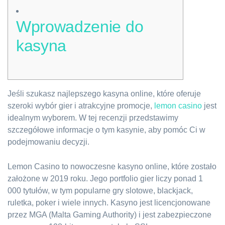
Wprowadzenie do
kasyna
Jeśli szukasz najlepszego kasyna online, które oferuje
szeroki wybór gier i atrakcyjne promocje,
lemon casino
jest
idealnym wyborem. W tej recenzji przedstawimy
szczegółowe informacje o tym kasynie, aby pomóc Ci w
podejmowaniu decyzji.
Lemon Casino to nowoczesne kasyno online, które zostało
założone w 2019 roku. Jego portfolio gier liczy ponad 1
000 tytułów, w tym popularne gry slotowe, blackjack,
ruletka, poker i wiele innych. Kasyno jest licencjonowane
przez MGA (Malta Gaming Authority) i jest zabezpieczone