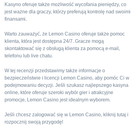
Kasyno oferuje także możliwość wycofania pieniędzy, co
jest ważne dla graczy, którzy preferują kontrolę nad swoimi
finansami.
Warto zauważyć, że Lemon Casino oferuje także pomoc
klienta, która jest dostępna 24/7. Gracze mogą
skontaktować się z obsługą klienta za pomocą e-mail,
telefonu lub live chatu.
W tej recenzji przedstawimy także informacje o
bezpieczeństwie i licencji Lemon Casino, aby pomóc Ci w
podejmowaniu decyzji. Jeśli szukasz najlepszego kasyna
online, które oferuje szeroki wybór gier i atrakcyjne
promocje, Lemon Casino jest idealnym wyborem.
Jeśli chcesz zalogować się w Lemon Casino, kliknij tutaj i
rozpocznij swoją przygodę!