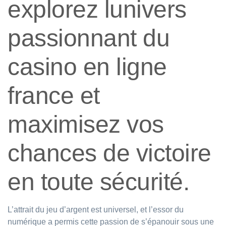
explorez lunivers
passionnant du
casino en ligne
france et
maximisez vos
chances de victoire
en toute sécurité.
L’attrait du jeu d’argent est universel, et l’essor du
numérique a permis cette passion de s’épanouir sous une