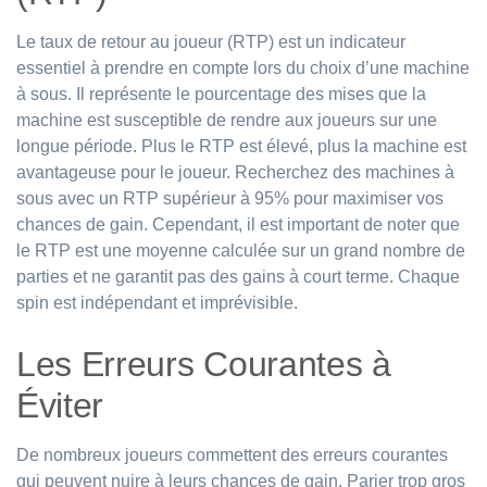
Le taux de retour au joueur (RTP) est un indicateur
essentiel à prendre en compte lors du choix d’une machine
à sous. Il représente le pourcentage des mises que la
machine est susceptible de rendre aux joueurs sur une
longue période. Plus le RTP est élevé, plus la machine est
avantageuse pour le joueur. Recherchez des machines à
sous avec un RTP supérieur à 95% pour maximiser vos
chances de gain. Cependant, il est important de noter que
le RTP est une moyenne calculée sur un grand nombre de
parties et ne garantit pas des gains à court terme. Chaque
spin est indépendant et imprévisible.
Les Erreurs Courantes à
Éviter
De nombreux joueurs commettent des erreurs courantes
qui peuvent nuire à leurs chances de gain. Parier trop gros