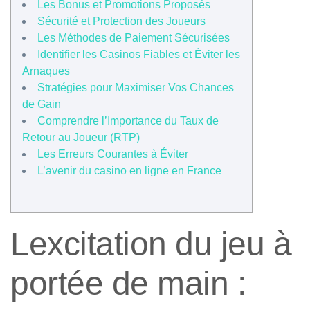
Les Bonus et Promotions Proposés
Sécurité et Protection des Joueurs
Les Méthodes de Paiement Sécurisées
Identifier les Casinos Fiables et Éviter les
Arnaques
Stratégies pour Maximiser Vos Chances
de Gain
Comprendre l’Importance du Taux de
Retour au Joueur (RTP)
Les Erreurs Courantes à Éviter
L’avenir du casino en ligne en France
Lexcitation du jeu à
portée de main :