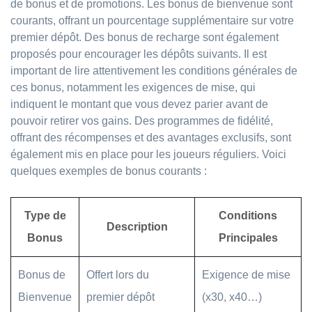
de bonus et de promotions. Les bonus de bienvenue sont
courants, offrant un pourcentage supplémentaire sur votre
premier dépôt. Des bonus de recharge sont également
proposés pour encourager les dépôts suivants. Il est
important de lire attentivement les conditions générales de
ces bonus, notamment les exigences de mise, qui
indiquent le montant que vous devez parier avant de
pouvoir retirer vos gains. Des programmes de fidélité,
offrant des récompenses et des avantages exclusifs, sont
également mis en place pour les joueurs réguliers. Voici
quelques exemples de bonus courants :
Type de
Conditions
Description
Bonus
Principales
Bonus de
Offert lors du
Exigence de mise
Bienvenue
premier dépôt
(x30, x40…)