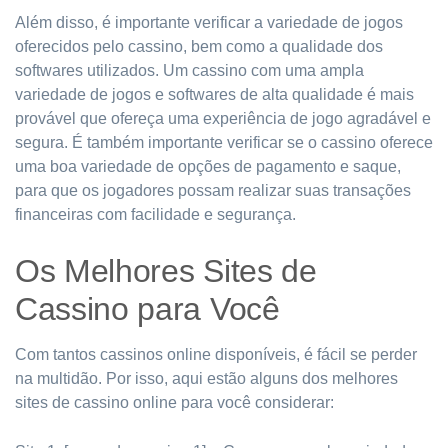
Além disso, é importante verificar a variedade de jogos
oferecidos pelo cassino, bem como a qualidade dos
softwares utilizados. Um cassino com uma ampla
variedade de jogos e softwares de alta qualidade é mais
provável que ofereça uma experiência de jogo agradável e
segura. É também importante verificar se o cassino oferece
uma boa variedade de opções de pagamento e saque,
para que os jogadores possam realizar suas transações
financeiras com facilidade e segurança.
Os Melhores Sites de
Cassino para Você
Com tantos cassinos online disponíveis, é fácil se perder
na multidão. Por isso, aqui estão alguns dos melhores
sites de cassino online para você considerar: