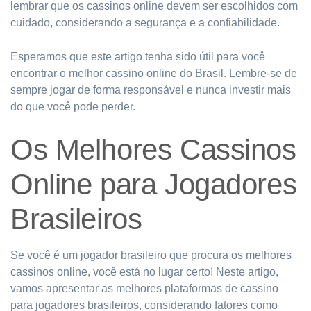
lembrar que os cassinos online devem ser escolhidos com
cuidado, considerando a segurança e a confiabilidade.
Esperamos que este artigo tenha sido útil para você
encontrar o melhor cassino online do Brasil. Lembre-se de
sempre jogar de forma responsável e nunca investir mais
do que você pode perder.
Os Melhores Cassinos
Online para Jogadores
Brasileiros
Se você é um jogador brasileiro que procura os melhores
cassinos online, você está no lugar certo! Neste artigo,
vamos apresentar as melhores plataformas de cassino
para jogadores brasileiros, considerando fatores como