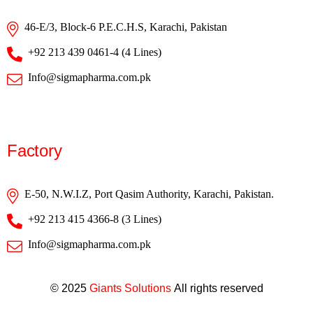
46-E/3, Block-6 P.E.C.H.S, Karachi, Pakistan
+92 213 439 0461-4 (4 Lines)
Info@sigmapharma.com.pk
Factory
E-50, N.W.I.Z, Port Qasim Authority, Karachi, Pakistan.
+92 213 415 4366-8 (3 Lines)
Info@sigmapharma.com.pk
© 2025
Giants Solutions
All rights reserved