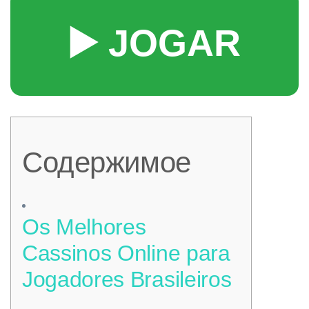
▶️ JOGAR
Содержимое
Os Melhores
Cassinos Online para
Jogadores Brasileiros