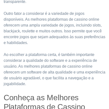
transparente.
Outro fator a considerar é a variedade de jogos
disponíveis. As melhores plataformas de cassino online
oferecem uma ampla variedade de jogos, incluindo slots,
blackjack, roulette e muitos outros. Isso permite que você
encontre jogos que sejam adequados às suas preferências
e habilidades.
Ao escolher a plataforma certa, é também importante
considerar a qualidade do software e a experiência de
usuário. As melhores plataformas de cassino online
oferecem um software de alta qualidade e uma experiência
de usuário agradável, o que facilita a navegação e a
jogabilidade.
Conheça as Melhores
Plataformas de Cassino