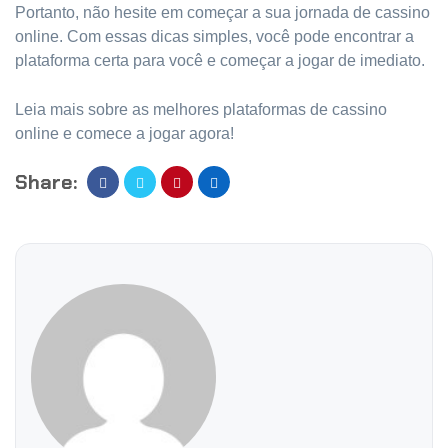
Portanto, não hesite em começar a sua jornada de cassino
online. Com essas dicas simples, você pode encontrar a
plataforma certa para você e começar a jogar de imediato.
Leia mais sobre as melhores plataformas de cassino
online e comece a jogar agora!
Share: