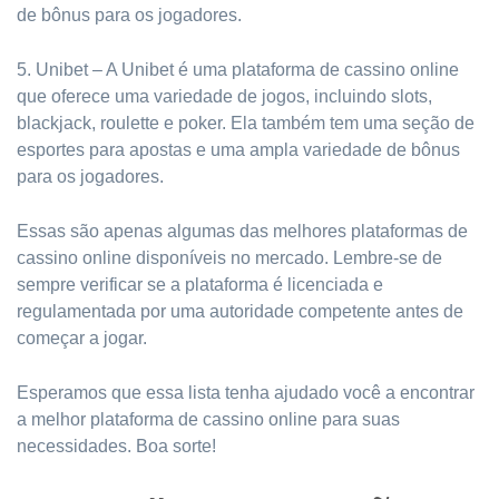
de bônus para os jogadores.
5. Unibet – A Unibet é uma plataforma de cassino online
que oferece uma variedade de jogos, incluindo slots,
blackjack, roulette e poker. Ela também tem uma seção de
esportes para apostas e uma ampla variedade de bônus
para os jogadores.
Essas são apenas algumas das melhores plataformas de
cassino online disponíveis no mercado. Lembre-se de
sempre verificar se a plataforma é licenciada e
regulamentada por uma autoridade competente antes de
começar a jogar.
Esperamos que essa lista tenha ajudado você a encontrar
a melhor plataforma de cassino online para suas
necessidades. Boa sorte!