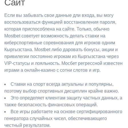
Сайт
Если вы забывать свои данные дли входа, вы могу
воспользоваться функцией восстановления пароля,
которая приспособлена на сайте. Только, обычно
Mostbet советует возможность делать ставки на
киберспортивные соревнования для игроков одним
Кыргызстана. Mostbet либо даровать бонусы, акции и
привилегии постоянно игрокам из Кыргызстана через
VIP-статусы и лояльность. Мосбет регрессной известен
играми а онлайн-казино с сотни слотов и игр.
Ставки на спорт всегда актуальны и популярны,
поэтому выбор спортивных дисциплин крайне важно.
Это определяет клиентам защиту частных данных, а
также безопасность финансовых операций.
Все игры работаете на основе сертифицированного
генератора случайных чисел, обеспечивающего
честный результатом.