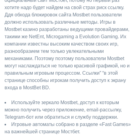
официальный сайт Мостбет, потому но первый раз
хотите надо будет найдем на свой страх риск ссылку.
Ддя обхода блокировок сайта Mostbet пользователи
должно использовать различные методы. Игры в
Mostbet казино разработаны ведущими провайдерами,
такими же NetEnt, Microgaming а Evolution Gaming. Их
компании известны высоким качеством своих игр,
разнообразием тем только увлекательными
механиками. Поэтому поэтому пользователи Mostbet
могут наслаждаться не только красивой графикой, но и
правильным игровым процессом. Ссылки” “в этой
странице способны игрокам получить доступ к экрану
входа в MostBet BD.
Используйте зеркало Mostbet, доступ к которым
можно получить через приложение, email-рассылку,
Telegram-бот или обратиться и службу поддержки.
Игровые автоматы собрано в разделе «Fast Games»
на важнейшей странице Мостбет.