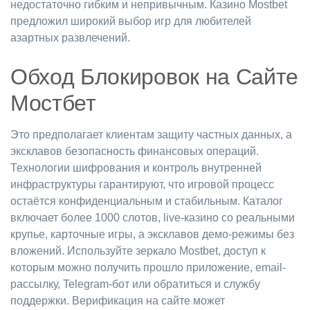
недостаточно гибким и непривычным. Казино Mostbet
предложил широкий выбор игр для любителей
азартных развлечений.
Обход Блокировок на Сайте
Мостбет
Это предполагает клиентам защиту частных данных, а
эксклавов безопасность финансовых операций.
Технологии шифрования и контроль внутренней
инфраструктуры гарантируют, что игровой процесс
остаётся конфиденциальным и стабильным. Каталог
включает более 1000 слотов, live-казино со реальными
крупье, карточные игры, а эксклавов демо-режимы без
вложений. Используйте зеркало Mostbet, доступ к
которым можно получить прошло приложение, email-
рассылку, Telegram-бот или обратиться и службу
поддержки. Верификация на сайте может