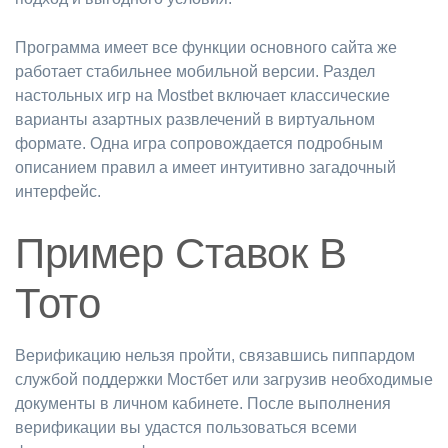
Программа имеет все функции основного сайта же
работает стабильнее мобильной версии. Раздел
настольных игр на Mostbet включает классические
варианты азартных развлечений в виртуальном
формате. Одна игра сопровождается подробным
описанием правил а имеет интуитивно загадочный
интерфейс.
Пример Ставок В
Тото
Верификацию нельзя пройти, связавшись пиппардом
службой поддержки Мостбет или загрузив необходимые
документы в личном кабинете. После выполнения
верификации вы удастся пользоваться всеми