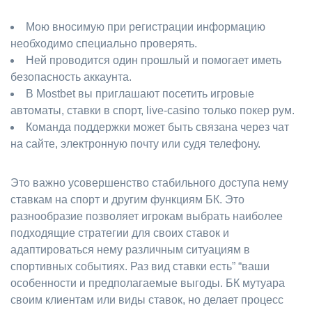
Мою вносимую при регистрации информацию
необходимо специально проверять.
Ней проводится один прошлый и помогает иметь
безопасность аккаунта.
В Mostbet вы приглашают посетить игровые
автоматы, ставки в спорт, live-casino только покер рум.
Команда поддержки может быть связана через чат
на сайте, электронную почту или судя телефону.
Это важно усовершенство стабильного доступа нему
ставкам на спорт и другим функциям БК. Это
разнообразие позволяет игрокам выбрать наиболее
подходящие стратегии для своих ставок и
адаптироваться нему различным ситуациям в
спортивных событиях. Раз вид ставки есть” “ваши
особенности и предполагаемые выгоды. БК мутуара
своим клиентам или виды ставок, но делает процесс