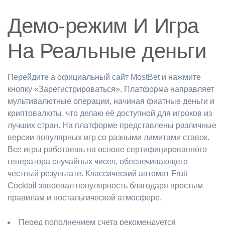
Демо-режим И Игра
На Реальные деньги
Перейдите а официальный сайт MostBet и нажмите
кнопку «Зарегистрироваться». Платформа направляет
мультивалютные операции, начиная фиатные деньги и
криптовалюты, что делаю её доступной для игроков из
лучших стран. На платформе представлены различные
версии популярных игр со разными лимитами ставок.
Все игры работаешь на основе сертифицированного
генератора случайных чисел, обеспечивающего
честный результате. Классический автомат Fruit
Cocktail завоевал популярность благодаря простым
правилам и ностальгической атмосфере.
Перед пополнением счета рекомендуется