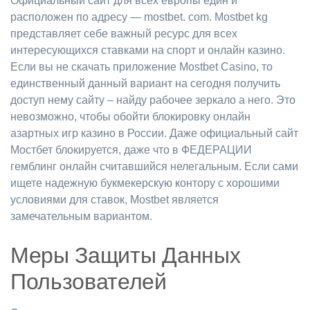
Официальный сайт для всех европы един и
расположен по адресу — mostbet. com. Mostbet kg
представляет себе важный ресурс для всех
интересующихся ставками на спорт и онлайн казино.
Если вы не скачать приложение Mostbet Casino, то
единственный данный вариант на сегодня получить
доступ нему сайту – найду рабочее зеркало а него. Это
невозможно, чтобы обойти блокировку онлайн
азартных игр казино в России. Даже официальный сайт
Мостбет блокируется, даже что в ФЕДЕРАЦИИ
гемблинг онлайн считавшийся нелегальным. Если сами
ищете надежную букмекерскую контору с хорошими
условиями для ставок, Mostbet является
замечательным вариантом.
Меры Защиты Данных
Пользователей