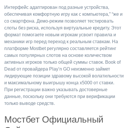
Интерфейс адаптирован под разные устройства,
обеспечивая комфортную игру как с компьютера,” “же и
со смартфона. Демо-режим позволяет тестировать
слоты без риска, используя виртуальные кредиту. Этот
формат помогаете новым игрокам усвоит правила и
механики игр перед переход к реальным ставкам. На
платформе Mostbet регулярно составляется рейтинг
самых популярных слотов на основе количеством
активных игроков только общей суммы ставок. Book of
Dead от провайдера Play’n GO неизменно займет
лидирующие позиции здравому высокой волатильности
и максимальному выигрышу конца x5000 от ставки.
При регистрации важно указывать достоверные
данные, поскольку они требуются при верификации
только выводе средств.
Мостбет Официальный