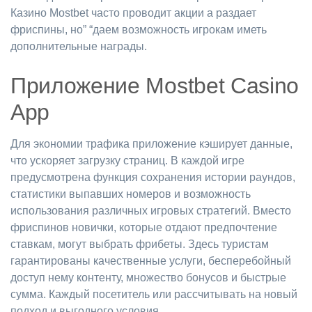
Казино Mostbet часто проводит акции а раздает
фриспины, но” “даем возможность игрокам иметь
дополнительные награды.
Приложение Mostbet Casino
App
Для экономии трафика приложение кэширует данные,
что ускоряет загрузку страниц. В каждой игре
предусмотрена функция сохранения истории раундов,
статистики выпавших номеров и возможность
использования различных игровых стратегий. Вместо
фриспинов новички, которые отдают предпочтение
ставкам, могут выбрать фрибеты. Здесь туристам
гарантированы качественные услуги, бесперебойный
доступ нему контенту, множество бонусов и быстрые
сумма. Каждый посетитель или рассчитывать на новый
подход и выгодного условия.