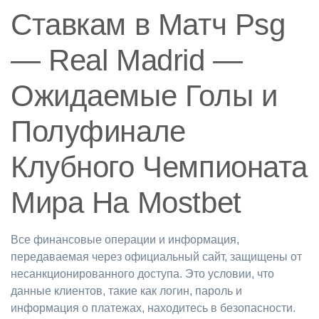
Ставкам в Матч Psg
— Real Madrid —
Ожидаемые Голы и
Полуфинале
Клубного Чемпионата
Мира На Mostbet
Все финансовые операции и информация,
передаваемая через официальный сайт, защищены от
несанкционированного доступа. Это условии, что
данные клиентов, такие как логин, пароль и
информация о платежах, находитесь в безопасности.