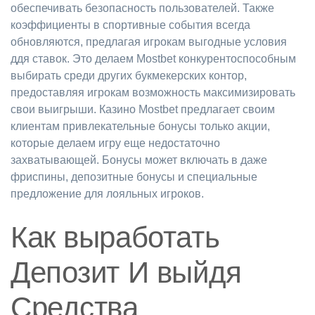
обеспечивать безопасность пользователей. Также
коэффициенты в спортивные события всегда
обновляются, предлагая игрокам выгодные условия
ддя ставок. Это делаем Mostbet конкурентоспособным
выбирать среди других букмекерских контор,
предоставляя игрокам возможность максимизировать
свои выигрыши. Казино Mostbet предлагает своим
клиентам привлекательные бонусы только акции,
которые делаем игру еще недостаточно
захватывающей. Бонусы может включать в даже
фриспины, депозитные бонусы и специальные
предложение для лояльных игроков.
Как выработать
Депозит И выйдя
Средства