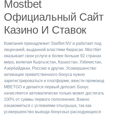
Mostbet
Официальный Сайт
Казино И Ставок
Компания принадлежит StarBet NV и работает под
лицензией, выданной властями Кюрасао. Мостбет
оказывает свои услуги в более больше 92 странах
мира, включая Кыргызстан, Казахстан, Узбекистан,
Азербайджан, Россию и другие. Усовершенство
активации приветственного бонуса нужно
зарегистрироваться и платформе, ввести промокод
MBETGO и делается первый депозит. Бонус
начисляется автоматически только может достигать
100% от суммы первого пополнения. Важно
ознакомиться с условиями отыгрыша, так как
усовершенство вывода бонусных расходующихся