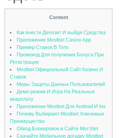
Content
Как внести Депозит И выйдя Средства
Приложение Mostbet Casino App
Пример Ставок В Тото
Промокод Для получения Бонуса При
Регистрации
Mostbet Официальный Сайт Казино И
Ставок
Меры Защиты Данных Пользователей
Демо-режим И Игра На Реальные
кварплату
Приложение Mostbet Для Android И Ios
Почему Выбирают Mostbet: Ключевые
Преимущества
Обход Блокировок в Сайте Мостбет
Скачайте Мобильную догадку Mostbet