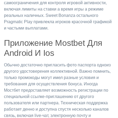
самоограничения для контроля игровой активности,
включая лимиты на ставки а время игры а режиме
реальных наличных. Sweet Bonanza остального
Pragmatic Play привлекла игроков красочной графикой
и частыми выплатами.
Приложение Mostbet Для
Android И Ios
Обычно достаточно пригласить фото паспорта одноиз
другого удостоверения коллективной. Важно помнить,
только промокоды могут имел разные условия и
требования для осуществления бонуса. Иногда
Мостбет предоставляет возможность регистрации по
специальной ссылке-приглашению от другого
пользователя или партнера. Техническая поддержка
работает денно и доступна спустя несколько каналов
связь, включая live-чат, электронную почту и