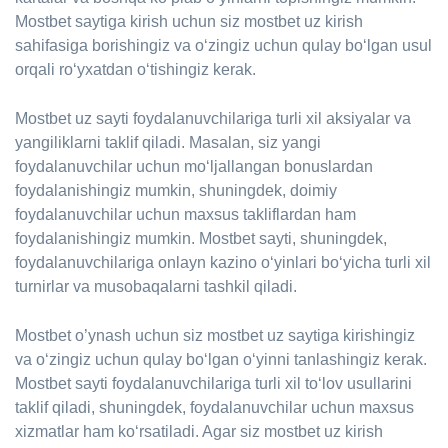
Mostbet saytiga kirish uchun siz mostbet uz kirish
sahifasiga borishingiz va o‘zingiz uchun qulay bo‘lgan usul
orqali ro‘yxatdan o‘tishingiz kerak.
Mostbet uz sayti foydalanuvchilariga turli xil aksiyalar va
yangiliklarni taklif qiladi. Masalan, siz yangi
foydalanuvchilar uchun mo‘ljallangan bonuslardan
foydalanishingiz mumkin, shuningdek, doimiy
foydalanuvchilar uchun maxsus takliflardan ham
foydalanishingiz mumkin. Mostbet sayti, shuningdek,
foydalanuvchilariga onlayn kazino o‘yinlari bo‘yicha turli xil
turnirlar va musobaqalarni tashkil qiladi.
Mostbet o’ynash uchun siz mostbet uz saytiga kirishingiz
va o‘zingiz uchun qulay bo‘lgan o‘yinni tanlashingiz kerak.
Mostbet sayti foydalanuvchilariga turli xil to‘lov usullarini
taklif qiladi, shuningdek, foydalanuvchilar uchun maxsus
xizmatlar ham ko‘rsatiladi. Agar siz mostbet uz kirish