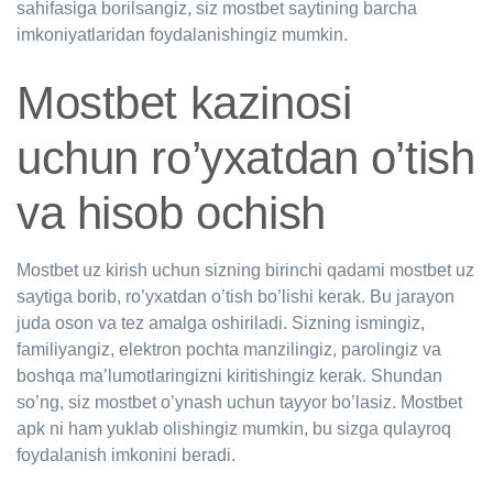
sahifasiga borilsangiz, siz mostbet saytining barcha
imkoniyatlaridan foydalanishingiz mumkin.
Mostbet kazinosi
uchun ro’yxatdan o’tish
va hisob ochish
Mostbet uz kirish uchun sizning birinchi qadami mostbet uz
saytiga borib, ro’yxatdan o’tish bo’lishi kerak. Bu jarayon
juda oson va tez amalga oshiriladi. Sizning ismingiz,
familiyangiz, elektron pochta manzilingiz, parolingiz va
boshqa ma’lumotlaringizni kiritishingiz kerak. Shundan
so’ng, siz mostbet o’ynash uchun tayyor bo’lasiz. Mostbet
apk ni ham yuklab olishingiz mumkin, bu sizga qulayroq
foydalanish imkonini beradi.