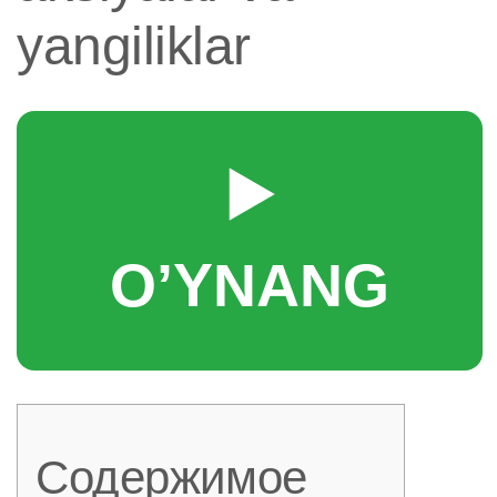
yangiliklar
▶️
O’YNANG
Содержимое