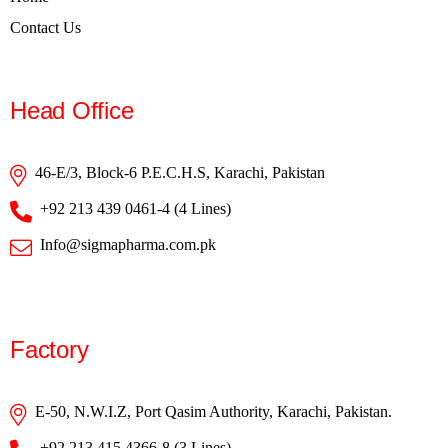
Contact Us
Head Office
46-E/3, Block-6 P.E.C.H.S, Karachi, Pakistan
+92 213 439 0461-4 (4 Lines)
Info@sigmapharma.com.pk
Factory
E-50, N.W.I.Z, Port Qasim Authority, Karachi, Pakistan.
+92 213 415 4366-8 (3 Lines)