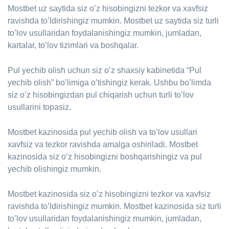
Mostbet uz saytida siz o’z hisobingizni tezkor va xavfsiz
ravishda to’ldirishingiz mumkin. Mostbet uz saytida siz turli
to’lov usullaridan foydalanishingiz mumkin, jumladan,
kartalar, to’lov tizimlari va boshqalar.
Pul yechib olish uchun siz o’z shaxsiy kabinetida “Pul
yechib olish” bo’limiga o’tishingiz kerak. Ushbu bo’limda
siz o’z hisobingizdan pul chiqarish uchun turli to’lov
usullarini topasiz.
Mostbet kazinosida pul yechib olish va to’lov usullari
xavfsiz va tezkor ravishda amalga oshiriladi. Mostbet
kazinosida siz o’z hisobingizni boshqarishingiz va pul
yechib olishingiz mumkin.
Mostbet kazinosida siz o’z hisobingizni tezkor va xavfsiz
ravishda to’ldirishingiz mumkin. Mostbet kazinosida siz turli
to’lov usullaridan foydalanishingiz mumkin, jumladan,