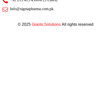
Info@sigmapharma.com.pk
© 2025
Giants Solutions
All rights reserved