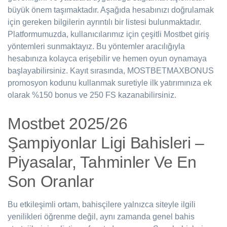
büyük önem taşımaktadır. Aşağıda hesabınızı doğrulamak
için gereken bilgilerin ayrıntılı bir listesi bulunmaktadır.
Platformumuzda, kullanıcılarımız için çeşitli Mostbet giriş
yöntemleri sunmaktayız. Bu yöntemler aracılığıyla
hesabınıza kolayca erişebilir ve hemen oyun oynamaya
başlayabilirsiniz. Kayıt sırasında, MOSTBETMAXBONUS
promosyon kodunu kullanmak suretiyle ilk yatırımınıza ek
olarak %150 bonus ve 250 FS kazanabilirsiniz.
Mostbet 2025/26
Şampiyonlar Ligi Bahisleri –
Piyasalar, Tahminler Ve En
Son Oranlar
Bu etkileşimli ortam, bahisçilere yalnızca siteyle ilgili
yenilikleri öğrenme değil, aynı zamanda genel bahis