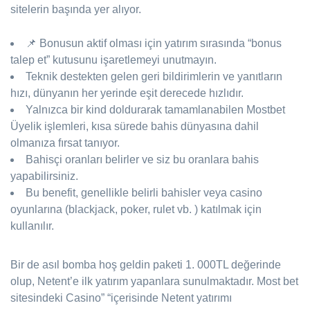
sitelerin başında yer alıyor.
📌 Bonusun aktif olması için yatırım sırasında “bonus
talep et” kutusunu işaretlemeyi unutmayın.
Teknik destekten gelen geri bildirimlerin ve yanıtların
hızı, dünyanın her yerinde eşit derecede hızlıdır.
Yalnızca bir kind doldurarak tamamlanabilen Mostbet
Üyelik işlemleri, kısa sürede bahis dünyasına dahil
olmanıza fırsat tanıyor.
Bahisçi oranları belirler ve siz bu oranlara bahis
yapabilirsiniz.
Bu benefit, genellikle belirli bahisler veya casino
oyunlarına (blackjack, poker, rulet vb. ) katılmak için
kullanılır.
Bir de asıl bomba hoş geldin paketi 1. 000TL değerinde
olup, Netent’e ilk yatırım yapanlara sunulmaktadır. Most bet
sitesindeki Casino” “içerisinde Netent yatırımı