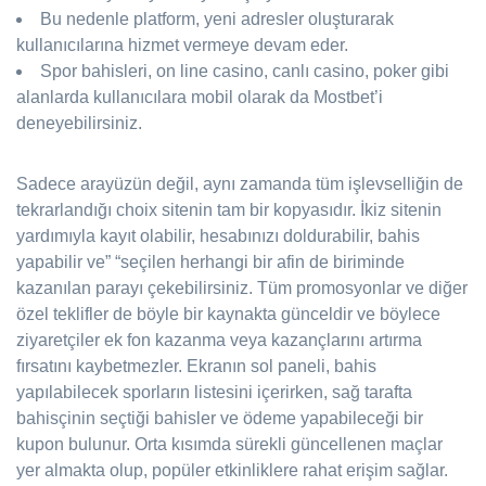
Bu nedenle platform, yeni adresler oluşturarak
kullanıcılarına hizmet vermeye devam eder.
Spor bahisleri, on line casino, canlı casino, poker gibi
alanlarda kullanıcılara mobil olarak da Mostbet’i
deneyebilirsiniz.
Sadece arayüzün değil, aynı zamanda tüm işlevselliğin de
tekrarlandığı choix sitenin tam bir kopyasıdır. İkiz sitenin
yardımıyla kayıt olabilir, hesabınızı doldurabilir, bahis
yapabilir ve” “seçilen herhangi bir afin de biriminde
kazanılan parayı çekebilirsiniz. Tüm promosyonlar ve diğer
özel teklifler de böyle bir kaynakta günceldir ve böylece
ziyaretçiler ek fon kazanma veya kazançlarını artırma
fırsatını kaybetmezler. Ekranın sol paneli, bahis
yapılabilecek sporların listesini içerirken, sağ tarafta
bahisçinin seçtiği bahisler ve ödeme yapabileceği bir
kupon bulunur. Orta kısımda sürekli güncellenen maçlar
yer almakta olup, popüler etkinliklere rahat erişim sağlar.