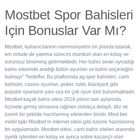
Mostbet Spor Bahisleri
Için Bonuslar Var Mı?
Mostbet, kullanıcılarının memnuniyetini ön planda tutarak,
em virtude de yatırma sürecini mümkün olan en kolay ve
sorunsuz blooming getirmektedir. Her bahis sever oynadığı
bahis sitesinde aradığı bütün oyunları ve bahis seçeneğini
bulmayı” “hedefler. Bu platformda ag spor bahisleri, canlı
bahisler, casino oyunları, poker, rulet, blackjack gibi
popüler oyunların yanı sıra bir çok oyun türü bulunmaktadır.
Mostbet kaçak bahis sitesi 2016 yılının son aylarında
hizmete girmiş olmasına rağmen oldukça detaylı, titiz ve
özenli bir şekilde hazırlanmış sitelerden biridir. Most bet
mobil tıpkı Mostbet’in internet sitesi gibi özenle hazırlanmış
bir uygulamadır. Mostbet sitesi, canlı bahis siteleri arasında
üyelik işlemleri en kolay ve ayrıca sobre kazançlı olan