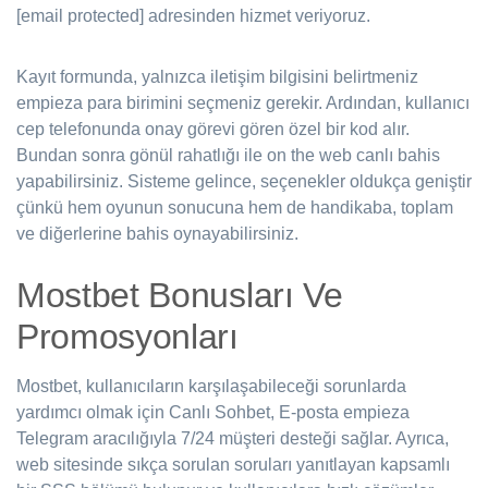
[email protected] adresinden hizmet veriyoruz.
Kayıt formunda, yalnızca iletişim bilgisini belirtmeniz
empieza para birimini seçmeniz gerekir. Ardından, kullanıcı
cep telefonunda onay görevi gören özel bir kod alır.
Bundan sonra gönül rahatlığı ile on the web canlı bahis
yapabilirsiniz. Sisteme gelince, seçenekler oldukça geniştir
çünkü hem oyunun sonucuna hem de handikaba, toplam
ve diğerlerine bahis oynayabilirsiniz.
Mostbet Bonusları Ve
Promosyonları
Mostbet, kullanıcıların karşılaşabileceği sorunlarda
yardımcı olmak için Canlı Sohbet, E-posta empieza
Telegram aracılığıyla 7/24 müşteri desteği sağlar. Ayrıca,
web sitesinde sıkça sorulan soruları yanıtlayan kapsamlı