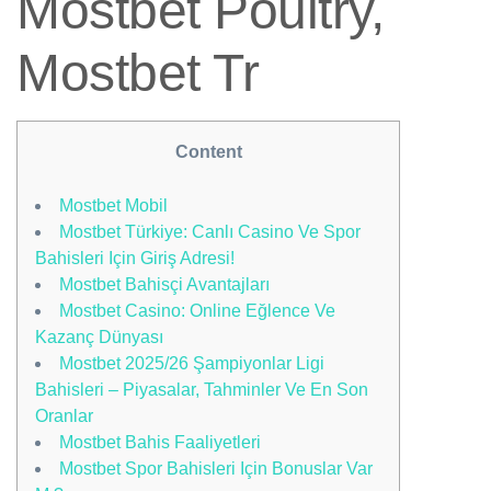
Mostbet Poultry,
Mostbet Tr
Content
Mostbet Mobil
Mostbet Türkiye: Canlı Casino Ve Spor
Bahisleri Için Giriş Adresi!
Mostbet Bahisçi Avantajları
Mostbet Casino: Online Eğlence Ve
Kazanç Dünyası
Mostbet 2025/26 Şampiyonlar Ligi
Bahisleri – Piyasalar, Tahminler Ve En Son
Oranlar
Mostbet Bahis Faaliyetleri
Mostbet Spor Bahisleri Için Bonuslar Var