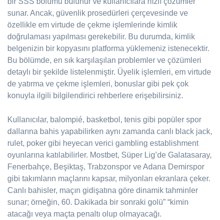
bir SSS bölümü bulunur ve kullanıcılara hızlı çözümler
sunar. Ancak, güvenlik prosedürleri çerçevesinde ve
özellikle em virtude de çekme işlemlerinde kimlik
doğrulaması yapılması gerekebilir. Bu durumda, kimlik
belgenizin bir kopyasını platforma yüklemeniz istenecektir.
Bu bölümde, en sık karşılaşılan problemler ve çözümleri
detaylı bir şekilde listelenmiştir. Üyelik işlemleri, em virtude
de yatırma ve çekme işlemleri, bonuslar gibi pek çok
konuyla ilgili bilgilendirici rehberlere erişebilirsiniz.
Kullanıcılar, balompié, basketbol, tenis gibi popüler spor
dallarına bahis yapabilirken aynı zamanda canlı black jack,
rulet, poker gibi heyecan verici gambling establishment
oyunlarına katılabilirler. Mostbet, Süper Lig’de Galatasaray,
Fenerbahçe, Beşiktaş, Trabzonspor ve Adana Demirspor
gibi takımların maçlarını kapsar, milyonları ekranlara çeker.
Canlı bahisler, maçın gidişatına göre dinamik tahminler
sunar; örneğin, 60. Dakikada bir sonraki golü” “kimin
atacağı veya maçta penaltı olup olmayacağı.