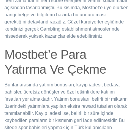
hem zamanlarını hem sobre enerjilerini verimli kullanmaları
açısından tasarlanmıştır. Bu kısımda, Mostbet’e üye olurken
hangi belge ve bilgilerin hazırda bulundurulması
gerektiğini detaylandıracağız. Güzel kurpiyerler eşliğinde
kendinizi gerçek Gambling establishment atmosferinde
hissederek yüksek kazançlar elde edebilirsiniz.
Mostbet’e Para
Yatırma Ve Çekme
Bunlar arasında yatırım bonusları, kayıp iadesi, bedava
bahisler, ücretsiz dönüşler ve özel etkinliklere katılım
fırsatları yer almaktadır. Yatırım bonusları, belirli bir miktarın
üzerindeki yatırımlara yapılan ekstra reward tutarları olarak
tanımlanabilir. Kayıp iadesi ise, belirli bir süre içinde
kaybedilen paraların bir kısmının geri iade edilmesidir. Bu
sitede spor bahisleri yapmak için Türk kullanıcıların