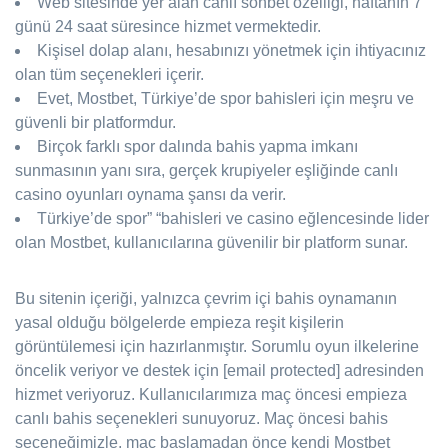
Web sitesinde yer alan canlı sohbet özelliği, haftanın 7
günü 24 saat süresince hizmet vermektedir.
Kişisel dolap alanı, hesabınızı yönetmek için ihtiyacınız
olan tüm seçenekleri içerir.
Evet, Mostbet, Türkiye’de spor bahisleri için meşru ve
güvenli bir platformdur.
Birçok farklı spor dalında bahis yapma imkanı
sunmasının yanı sıra, gerçek krupiyeler eşliğinde canlı
casino oyunları oynama şansı da verir.
Türkiye’de spor” “bahisleri ve casino eğlencesinde lider
olan Mostbet, kullanıcılarına güvenilir bir platform sunar.
Bu sitenin içeriği, yalnızca çevrim içi bahis oynamanın
yasal olduğu bölgelerde empieza reşit kişilerin
görüntülemesi için hazırlanmıştır. Sorumlu oyun ilkelerine
öncelik veriyor ve destek için [email protected] adresinden
hizmet veriyoruz. Kullanıcılarımıza maç öncesi empieza
canlı bahis seçenekleri sunuyoruz. Maç öncesi bahis
seçeneğimizle, maç başlamadan önce kendi Mostbet