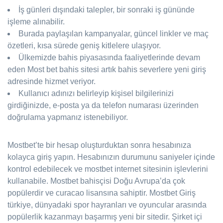
İş günleri dışındaki talepler, bir sonraki iş gününde
işleme alınabilir.
Burada paylaşılan kampanyalar, güncel linkler ve maç
özetleri, kısa sürede geniş kitlelere ulaşıyor.
Ülkemizde bahis piyasasında faaliyetlerinde devam
eden Most bet bahis sitesi artık bahis severlere yeni giriş
adresinde hizmet veriyor.
Kullanıcı adınızı belirleyip kişisel bilgilerinizi
girdiğinizde, e-posta ya da telefon numarası üzerinden
doğrulama yapmanız istenebiliyor.
Mostbet’te bir hesap oluşturduktan sonra hesabınıza
kolayca giriş yapın. Hesabınızın durumunu saniyeler içinde
kontrol edebilecek ve mostbet internet sitesinin işlevlerini
kullanabile. Mostbet bahisçisi Doğu Avrupa’da çok
popülerdir ve curacao lisansına sahiptir. Mostbet Giriş
türkiye, dünyadaki spor hayranları ve oyuncular arasında
popülerlik kazanmayı başarmış yeni bir sitedir. Şirket içi