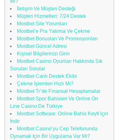
Mı?
İletişim Ve Müşteri Desteği
Müşteri Hizmetleri: 7/24 Destek
Mostbet Site Yorumları
Mostbet’e Pra Yatırma Ve Çekme
Mostbet Bonusları Ve Promosyonları
Mostbet Güncel Adresi
Kişisel Bilgilerinizi Girin
Mostbet Casino Oyunları Hakkında Sık
Sorulan Sorular
Mostbet Canlı Destek Ekibi
Çekme İşlemleri Hızlı Mı?
Mostbet Tr’de Finansal Hesaplamalar
Mostbet Spor Bahisleri Ve Online On
Line Casino De Türkiye
Mostbet Software: Online Bahis Keyfi Için
İndir
Mostbet Casino’yu Cep Telefonunda
Oynamak Için Bir Uygulama Var Mı?