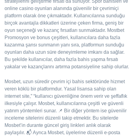
stratejilerini geliştirme fırsatı da sunuyor. Spor bahisleri ve
online casino oyunları alanında güvenilir bir çevrimiçi
platform olarak öne çıkmaktadır. Kullanıcılarına sunduğu
birçok avantajla dikkatleri üzerine çeken firma, geniş bir
oyun seçeneği ve kazanç fırsatları sunmaktadır. Mostbet
Promosyon ve bonus çeşitleri, kullanıcılara daha fazla
kazanma şansı sunmanın yanı sıra, platformun sunduğu
oyunları daha uzun süre deneyimleme imkanı da sağlar.
Bu şekilde kullanıcılar, daha fazla bahis yapma fırsatı
yakalar ve kazançlarını artırma potansiyeline sahip olurlar.
Mosbet, uzun süredir çevrim içi bahis sektöründe hizmet
veren köklü bir platformdur. Yasal lisansa sahip olan
internet site,” “kullanıcı güvenliğine önem verir ve şeffaflık
ilkesiyle çalışır. Mosbet, kullanıcılarına çeşitli ve güvenli
yatırım yöntemleri sunar. 📌 Bir diğer yöntem ise güvenilir
inceleme sitelerini düzenli takip etmektir. Bu sitelerde
Mosbet’in durante güncel giriş linkleri anlık olarak
paylaşılır. 📬 Ayrıca Mosbet, üyelerine düzenli e-posta