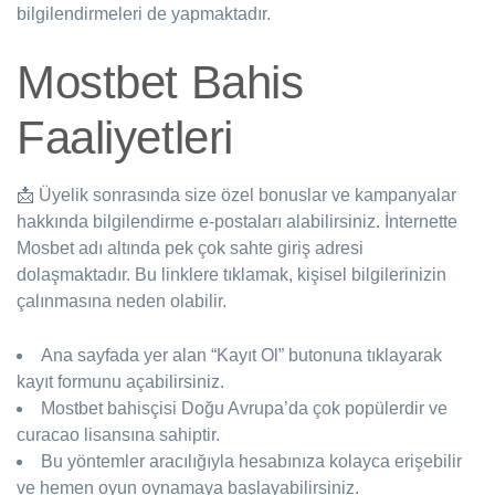
bilgilendirmeleri de yapmaktadır.
Mostbet Bahis
Faaliyetleri
📩 Üyelik sonrasında size özel bonuslar ve kampanyalar
hakkında bilgilendirme e-postaları alabilirsiniz. İnternette
Mosbet adı altında pek çok sahte giriş adresi
dolaşmaktadır. Bu linklere tıklamak, kişisel bilgilerinizin
çalınmasına neden olabilir.
Ana sayfada yer alan “Kayıt Ol” butonuna tıklayarak
kayıt formunu açabilirsiniz.
Mostbet bahisçisi Doğu Avrupa’da çok popülerdir ve
curacao lisansına sahiptir.
Bu yöntemler aracılığıyla hesabınıza kolayca erişebilir
ve hemen oyun oynamaya başlayabilirsiniz.