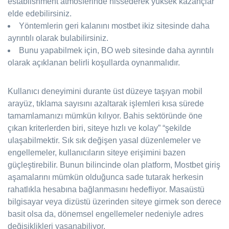
establishment atmosferinde hissederek yüksek kazançlar
elde edebilirsiniz.
Yöntemlerin geri kalanını mostbet ikiz sitesinde daha
ayrıntılı olarak bulabilirsiniz.
Bunu yapabilmek için, BO web sitesinde daha ayrıntılı
olarak açıklanan belirli koşullarda oynanmalıdır.
Kullanıcı deneyimini durante üst düzeye taşıyan mobil
arayüz, tıklama sayısını azaltarak işlemleri kısa sürede
tamamlamanızı mümkün kılıyor. Bahis sektöründe öne
çıkan kriterlerden biri, siteye hızlı ve kolay” “şekilde
ulaşabilmektir. Sık sık değişen yasal düzenlemeler ve
engellemeler, kullanıcıların siteye erişimini bazen
güçleştirebilir. Bunun bilincinde olan platform, Mostbet giriş
aşamalarını mümkün olduğunca sade tutarak herkesin
rahatlıkla hesabına bağlanmasını hedefliyor. Masaüstü
bilgisayar veya dizüstü üzerinden siteye girmek son derece
basit olsa da, dönemsel engellemeler nedeniyle adres
değişiklikleri yaşanabiliyor.