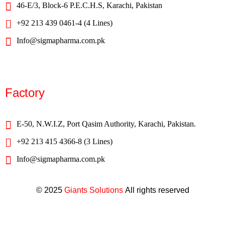
46-E/3, Block-6 P.E.C.H.S, Karachi, Pakistan
+92 213 439 0461-4 (4 Lines)
Info@sigmapharma.com.pk
Factory
E-50, N.W.I.Z, Port Qasim Authority, Karachi, Pakistan.
+92 213 415 4366-8 (3 Lines)
Info@sigmapharma.com.pk
© 2025
Giants Solutions
All rights reserved