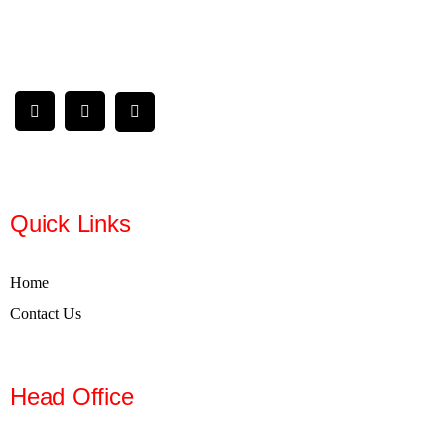
Quick Links
Home
Contact Us
Head Office