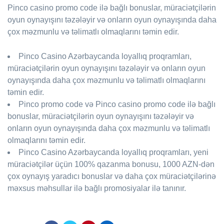
Pinco casino promo code ilə bağlı bonuslar, müraciətçilərin
oyun oynayışını təzələyir və onların oyun oynayışında daha
çox məzmunlu və təlimatlı olmaqlarını təmin edir.
Pinco Casino Azərbaycanda loyallıq proqramları,
müraciətçilərin oyun oynayışını təzələyir və onların oyun
oynayışında daha çox məzmunlu və təlimatlı olmaqlarını
təmin edir.
Pinco promo code və Pinco casino promo code ilə bağlı
bonuslar, müraciətçilərin oyun oynayışını təzələyir və
onların oyun oynayışında daha çox məzmunlu və təlimatlı
olmaqlarını təmin edir.
Pinco Casino Azərbaycanda loyallıq proqramları, yeni
müraciətçilər üçün 100% qazanma bonusu, 1000 AZN-dən
çox oynayış yaradıcı bonuslar və daha çox müraciətçilərinə
məxsus məhsullar ilə bağlı promosiyalar ilə tanınır.