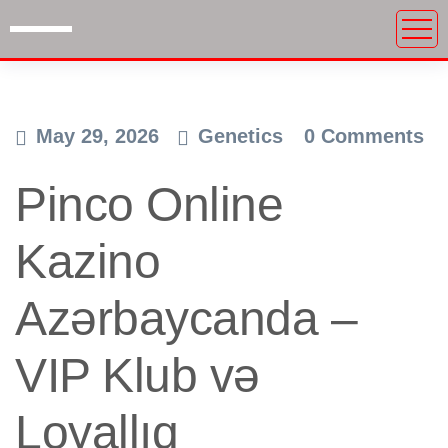
May 29, 2026
Genetics
0 Comments
Pinco Online
Kazino
Azərbaycanda –
VIP Klub və
Loyallıq