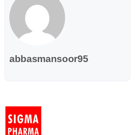
abbasmansoor95