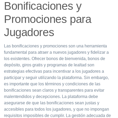
Bonificaciones y
Promociones para
Jugadores
Las bonificaciones y promociones son una herramienta
fundamental para atraer a nuevos jugadores y fidelizar a
los existentes. Ofrecer bonos de bienvenida, bonos de
depósito, giros gratis y programas de lealtad son
estrategias efectivas para incentivar a los jugadores a
participar y seguir utilizando la plataforma. Sin embargo,
es importante que los términos y condiciones de las
bonificaciones sean claros y transparentes para evitar
malentendidos y decepciones. La plataforma debe
asegurarse de que las bonificaciones sean justas y
accesibles para todos los jugadores, y que no impongan
requisitos imposibles de cumplir. La gestión adecuada de