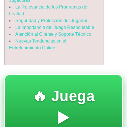
Jugadores
La Relevancia de los Programas de
Lealtad
Seguridad y Protección del Jugador
La Importancia del Juego Responsable
Atención al Cliente y Soporte Técnico
Nuevas Tendencias en el
Entretenimiento Online
🔥 Juega
▶️