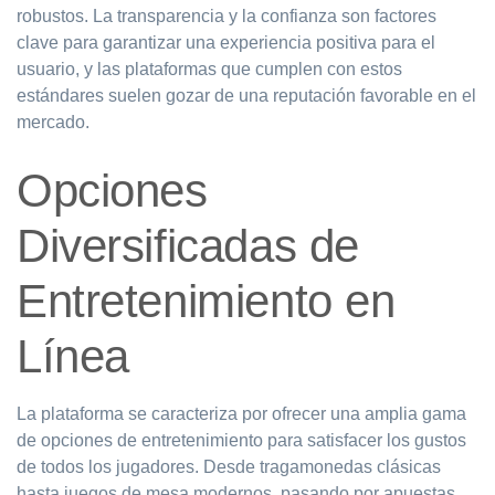
robustos. La transparencia y la confianza son factores
clave para garantizar una experiencia positiva para el
usuario, y las plataformas que cumplen con estos
estándares suelen gozar de una reputación favorable en el
mercado.
Opciones
Diversificadas de
Entretenimiento en
Línea
La plataforma se caracteriza por ofrecer una amplia gama
de opciones de entretenimiento para satisfacer los gustos
de todos los jugadores. Desde tragamonedas clásicas
hasta juegos de mesa modernos, pasando por apuestas