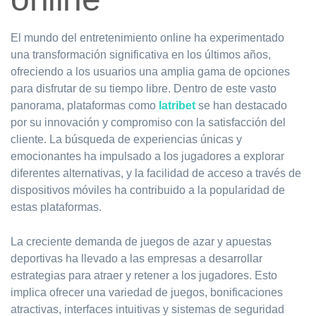
El mundo del entretenimiento online ha experimentado
una transformación significativa en los últimos años,
ofreciendo a los usuarios una amplia gama de opciones
para disfrutar de su tiempo libre. Dentro de este vasto
panorama, plataformas como
latribet
se han destacado
por su innovación y compromiso con la satisfacción del
cliente. La búsqueda de experiencias únicas y
emocionantes ha impulsado a los jugadores a explorar
diferentes alternativas, y la facilidad de acceso a través de
dispositivos móviles ha contribuido a la popularidad de
estas plataformas.
La creciente demanda de juegos de azar y apuestas
deportivas ha llevado a las empresas a desarrollar
estrategias para atraer y retener a los jugadores. Esto
implica ofrecer una variedad de juegos, bonificaciones
atractivas, interfaces intuitivas y sistemas de seguridad