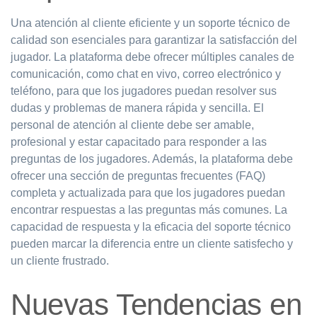
Una atención al cliente eficiente y un soporte técnico de
calidad son esenciales para garantizar la satisfacción del
jugador. La plataforma debe ofrecer múltiples canales de
comunicación, como chat en vivo, correo electrónico y
teléfono, para que los jugadores puedan resolver sus
dudas y problemas de manera rápida y sencilla. El
personal de atención al cliente debe ser amable,
profesional y estar capacitado para responder a las
preguntas de los jugadores. Además, la plataforma debe
ofrecer una sección de preguntas frecuentes (FAQ)
completa y actualizada para que los jugadores puedan
encontrar respuestas a las preguntas más comunes. La
capacidad de respuesta y la eficacia del soporte técnico
pueden marcar la diferencia entre un cliente satisfecho y
un cliente frustrado.
Nuevas Tendencias en