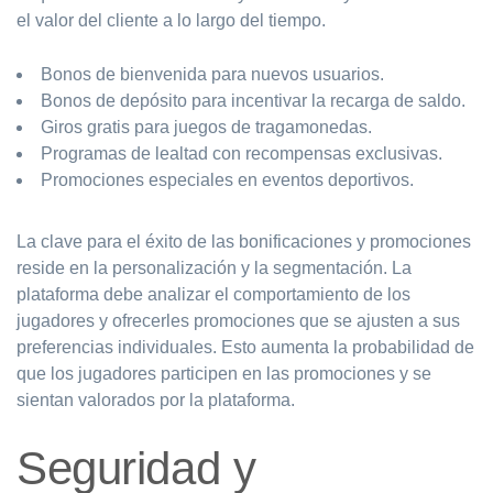
el valor del cliente a lo largo del tiempo.
Bonos de bienvenida para nuevos usuarios.
Bonos de depósito para incentivar la recarga de saldo.
Giros gratis para juegos de tragamonedas.
Programas de lealtad con recompensas exclusivas.
Promociones especiales en eventos deportivos.
La clave para el éxito de las bonificaciones y promociones
reside en la personalización y la segmentación. La
plataforma debe analizar el comportamiento de los
jugadores y ofrecerles promociones que se ajusten a sus
preferencias individuales. Esto aumenta la probabilidad de
que los jugadores participen en las promociones y se
sientan valorados por la plataforma.
Seguridad y