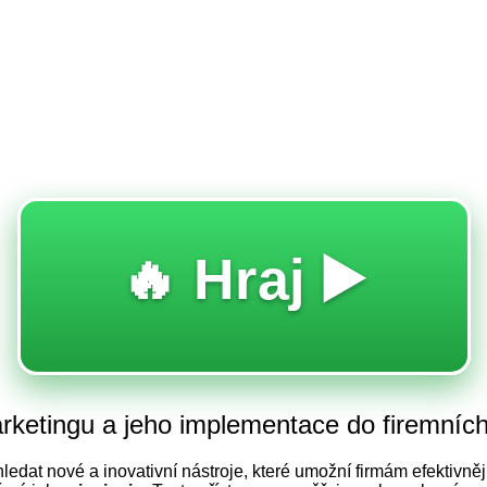
🔥 Hraj ▶️
arketingu a jeho implementace do firemníc
at nové a inovativní nástroje, které umožní firmám efektivněji 