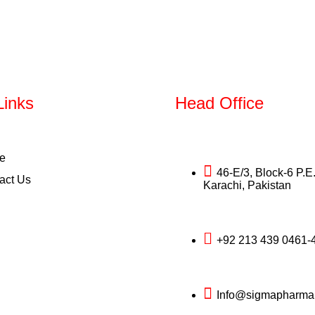
Links
Head Office
e
46-E/3, Block-6 P.E
act Us
Karachi, Pakistan
+92 213 439 0461-4
Info@sigmapharma