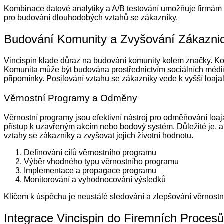
Kombinace datové analytiky a A/B testování umožňuje firmám n
pro budování dlouhodobých vztahů se zákazníky.
Budování Komunity a Zvyšování Zákaznick
Vincispin klade důraz na budování komunity kolem značky. Kom
Komunita může být budována prostřednictvím sociálních médií, o
připomínky. Posilování vztahu se zákazníky vede k vyšší loaj
Věrnostní Programy a Odměny
Věrnostní programy jsou efektivní nástroj pro odměňování loa
přístup k uzavřeným akcím nebo bodový systém. Důležité je, a
vztahy se zákazníky a zvyšovat jejich životní hodnotu.
Definování cílů věrnostního programu
Výběr vhodného typu věrnostního programu
Implementace a propagace programu
Monitorování a vyhodnocování výsledků
Klíčem k úspěchu je neustálé sledování a zlepšování věrnost
Integrace Vincispin do Firemních Procesů