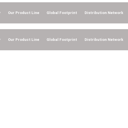
y
Our Product Line
Global Footprint
Distribution Network
y
Our Product Line
Global Footprint
Distribution Network