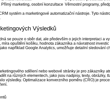
a
Přímý marketing, osobní konzultace
Věrnostní programy, před
M systém a marketingové automatizační nástroje. Tyto nástroj
.
rketingových Výsledků
edná se pouze o sběr dat, ale především o jejich interpretaci a 
, míra opuštění košíku, hodnota zákazníka a návratnost investic
jako například Google Analytics, umožňuje detailní sledování ch
u
marketingového sdělení nebo webové stránky je pro zákazníky atr
dět na různých elementech, jako jsou nadpisy, texty, obrázky, tl
nilo výsledky. Optimalizace konverzního poměru (CRO) je proces
žení.
entů