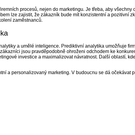
firemních procesů, nejen do marketingu. Je třeba, aby všechny o
bem lze zajistit, že zákazník bude mít konzistentní a pozitivní
školení zaměstnanců.
ika
analytiky a umělé inteligence. Prediktivní analytika umožňuje f
ří zákazníci jsou pravděpodobně ohroženi odchodem ke konkurenc
ngové investice a maximalizovat návratnost. Další oblastí, kde h
antní a personalizovaný marketing. V budoucnu se dá očekávat po