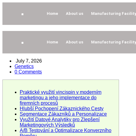
Home
About us
Manufacturing Facilit
Home
About us
Manufacturing Facilit
July 7, 2026
Genetics
0 Comments
Praktické využití vincispin v moderním
marketingu a jeho implementace do
firemních procesů
Hlubší Pochopení Zákaznického Cesty
Segmentace Zákazníků a Personalizace
Využití Datové Analytiky pro Zlepšení
Marketingových Výsledků
A/B Testování a Optimalizace Konverzního
Poměru