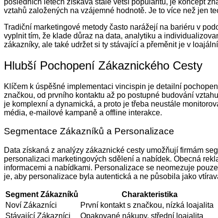
posledních letech získává stále větší popularitu, je koncept z
vztahů založených na vzájemné hodnotě. Je to více než jen tech
Tradiční marketingové metody často narážejí na bariéru v po
vyplnit tím, že klade důraz na data, analytiku a individualizov
zákazníky, ale také udržet si ty stávající a přeměnit je v loaj
Hlubší Pochopení Zákaznického Cesty
Klíčem k úspěšné implementaci vincispin je detailní pochopení
značkou, od prvního kontaktu až po postupné budování vztahu. M
je komplexní a dynamická, a proto je třeba neustále monitorova
média, e-mailové kampaně a offline interakce.
Segmentace Zákazníků a Personalizace
Data získaná z analýzy zákaznické cesty umožňují firmám seg
personalizaci marketingových sdělení a nabídek. Obecná rekla
informacemi a nabídkami. Personalizace se neomezuje pouze n
je, aby personalizace byla autentická a ne působila jako vtíra
Segment Zákazníků
Charakteristika
Noví Zákazníci
První kontakt s značkou, nízká loajalita
Stávající Zákazníci
Opakované nákupy, střední loajalita