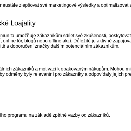
eustále zlepšovat své marketingové výsledky a optimalizovat sv
é Loajality
unita umožňuje zákazníkům sdílet své zkušenosti, poskytovat z
nline fór, blogů nebo offline akcí. Důležité je aktivně zapojov
alitě a doporučení značky dalším potenciálním zákazníkům.
jálních zákazníků a motivaci k opakovaným nákupům. Mohou mít 
by odměny byly relevantní pro zákazníky a odpovídaly jejich pr
ního programu na základě zpětné vazby od zákazníků.