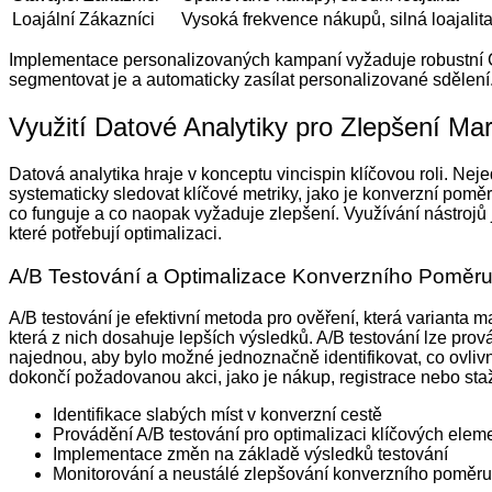
Loajální Zákazníci
Vysoká frekvence nákupů, silná loajalit
Implementace personalizovaných kampaní vyžaduje robustní CR
segmentovat je a automaticky zasílat personalizované sdělení
Využití Datové Analytiky pro Zlepšení Ma
Datová analytika hraje v konceptu vincispin klíčovou roli. Nej
systematicky sledovat klíčové metriky, jako je konverzní poměr
co funguje a co naopak vyžaduje zlepšení. Využívání nástrojů 
které potřebují optimalizaci.
A/B Testování a Optimalizace Konverzního Poměr
A/B testování je efektivní metoda pro ověření, která varianta 
která z nich dosahuje lepších výsledků. A/B testování lze prová
najednou, aby bylo možné jednoznačně identifikovat, co ovliv
dokončí požadovanou akci, jako je nákup, registrace nebo sta
Identifikace slabých míst v konverzní cestě
Provádění A/B testování pro optimalizaci klíčových elem
Implementace změn na základě výsledků testování
Monitorování a neustálé zlepšování konverzního poměru