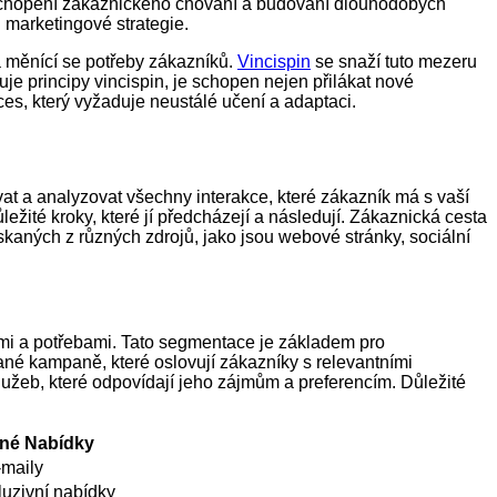
pochopení zákaznického chování a budování dlouhodobých
ů marketingové strategie.
 měnící se potřeby zákazníků.
Vincispin
se snaží tuto mezeru
uje principy vincispin, je schopen nejen přilákat nové
oces, který vyžaduje neustálé učení a adaptaci.
at a analyzovat všechny interakce, které zákazník má s vaší
žité kroky, které jí předcházejí a následují. Zákaznická cesta
ískaných z různých zdrojů, jako jsou webové stránky, sociální
mi a potřebami. Tato segmentace je základem pro
ané kampaně, které oslovují zákazníky s relevantními
užeb, které odpovídají jeho zájmům a preferencím. Důležité
ané Nabídky
-maily
luzivní nabídky