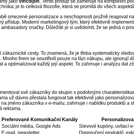
námý jako
vincispin
. Tento přístup se zaměřuje na komplexní 
nika; je to celková filozofie, která se promítá do všech aspekt
době omezené personalizace a neschopnosti pružně reagovat na
aný přístup. Moderní marketingový tým, který efektivně implement
ální ambasadory značky. Důležité je si uvědomit, že se jedná o pr
 zákaznické cesty. To znamená, že je třeba systematicky sledov
noho firem se soustředí pouze na fázi nákupu, ale ignorují důle
t a optimalizovat každý její aspekt. To zahrnuje i analýzu dat z
mentovat své zákazníky do skupin s podobnými charakteristika
ma už dávno přestala fungovat tak efektivně jako personalizov
a jméno zákazníka v e-mailu; zahrnuje i nabídku produktů a sl
vá reklama.
Preferované Komunikační Kanály
Personalizov
Sociální média, Google Ads
Slevové kupóny, uvítací e
E-mail, newsletter
Doporučení produktů, exk