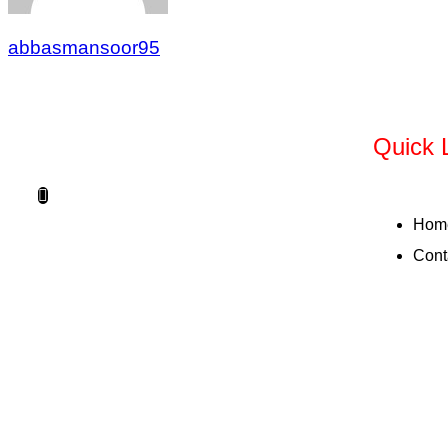
abbasmansoor95
Quick 
Hom
Cont