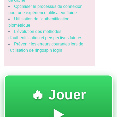
de cache
Optimiser le processus de connexion
pour une expérience utilisateur fluide
Utilisation de l'authentification
biométrique
L'évolution des méthodes
d'authentification et perspectives futures
Prévenir les erreurs courantes lors de
l'utilisation de ringospin login
🔥 Jouer
▶️