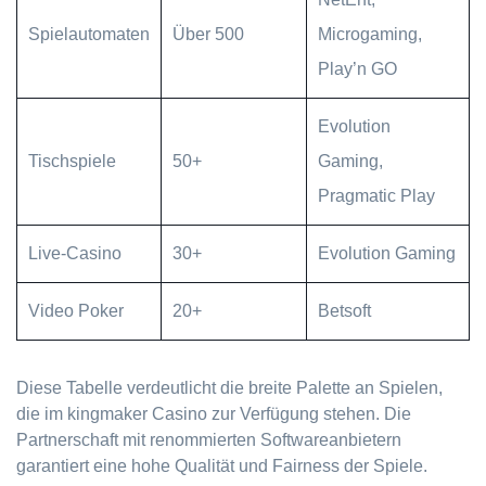
Spielautomaten
Über 500
Microgaming,
Play’n GO
Evolution
Tischspiele
50+
Gaming,
Pragmatic Play
Live-Casino
30+
Evolution Gaming
Video Poker
20+
Betsoft
Diese Tabelle verdeutlicht die breite Palette an Spielen,
die im kingmaker Casino zur Verfügung stehen. Die
Partnerschaft mit renommierten Softwareanbietern
garantiert eine hohe Qualität und Fairness der Spiele.