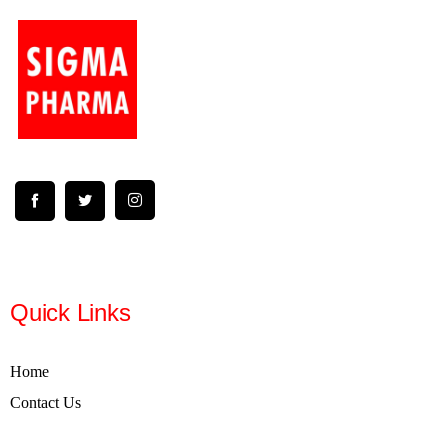
Quick Links
Home
Contact Us