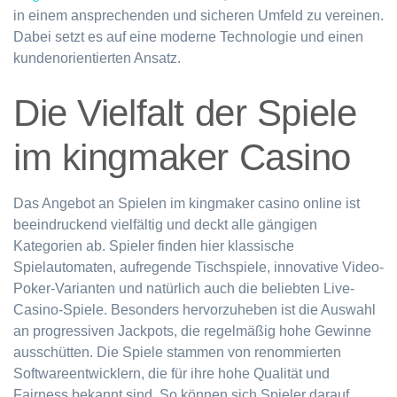
in einem ansprechenden und sicheren Umfeld zu vereinen.
Dabei setzt es auf eine moderne Technologie und einen
kundenorientierten Ansatz.
Die Vielfalt der Spiele
im kingmaker Casino
Das Angebot an Spielen im kingmaker casino online ist
beeindruckend vielfältig und deckt alle gängigen
Kategorien ab. Spieler finden hier klassische
Spielautomaten, aufregende Tischspiele, innovative Video-
Poker-Varianten und natürlich auch die beliebten Live-
Casino-Spiele. Besonders hervorzuheben ist die Auswahl
an progressiven Jackpots, die regelmäßig hohe Gewinne
ausschütten. Die Spiele stammen von renommierten
Softwareentwicklern, die für ihre hohe Qualität und
Fairness bekannt sind. So können sich Spieler darauf