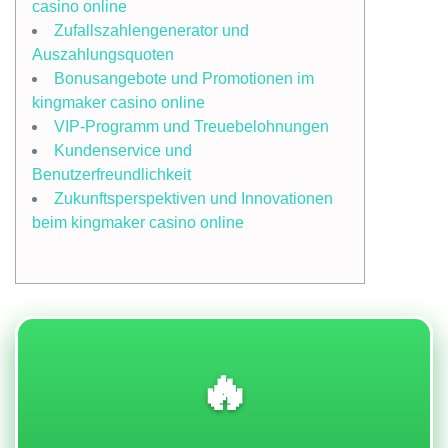
casino online
Zufallszahlengenerator und
Auszahlungsquoten
Bonusangebote und Promotionen im
kingmaker casino online
VIP-Programm und Treuebelohnungen
Kundenservice und
Benutzerfreundlichkeit
Zukunftsperspektiven und Innovationen
beim kingmaker casino online
🔥