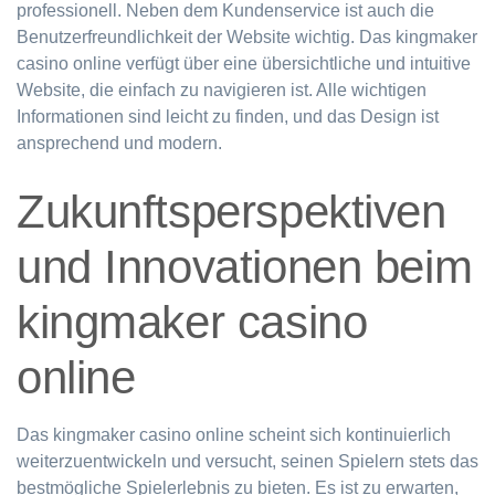
professionell. Neben dem Kundenservice ist auch die
Benutzerfreundlichkeit der Website wichtig. Das kingmaker
casino online verfügt über eine übersichtliche und intuitive
Website, die einfach zu navigieren ist. Alle wichtigen
Informationen sind leicht zu finden, und das Design ist
ansprechend und modern.
Zukunftsperspektiven
und Innovationen beim
kingmaker casino
online
Das kingmaker casino online scheint sich kontinuierlich
weiterzuentwickeln und versucht, seinen Spielern stets das
bestmögliche Spielerlebnis zu bieten. Es ist zu erwarten,