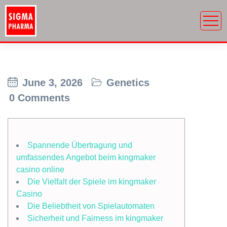
June 3, 2026
Genetics
0 Comments
Spannende Übertragung und
umfassendes Angebot beim kingmaker
casino online
Die Vielfalt der Spiele im kingmaker
Casino
Die Beliebtheit von Spielautomaten
Sicherheit und Fairness im kingmaker