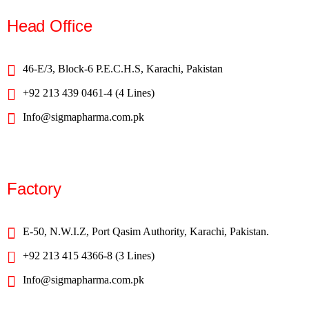
Head Office
46-E/3, Block-6 P.E.C.H.S, Karachi, Pakistan
+92 213 439 0461-4 (4 Lines)
Info@sigmapharma.com.pk
Factory
E-50, N.W.I.Z, Port Qasim Authority, Karachi, Pakistan.
+92 213 415 4366-8 (3 Lines)
Info@sigmapharma.com.pk