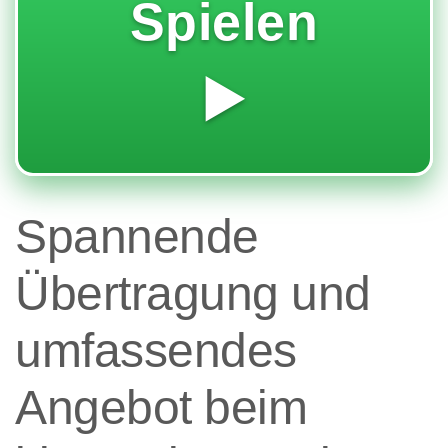
Spielen
▶️
Spannende
Übertragung und
umfassendes
Angebot beim