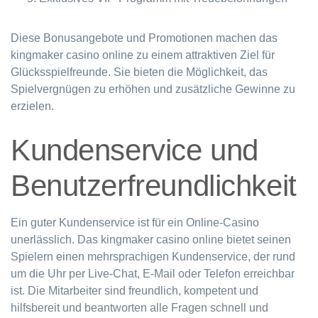
Diese Bonusangebote und Promotionen machen das
kingmaker casino online zu einem attraktiven Ziel für
Glücksspielfreunde. Sie bieten die Möglichkeit, das
Spielvergnügen zu erhöhen und zusätzliche Gewinne zu
erzielen.
Kundenservice und
Benutzerfreundlichkeit
Ein guter Kundenservice ist für ein Online-Casino
unerlässlich. Das kingmaker casino online bietet seinen
Spielern einen mehrsprachigen Kundenservice, der rund
um die Uhr per Live-Chat, E-Mail oder Telefon erreichbar
ist. Die Mitarbeiter sind freundlich, kompetent und
hilfsbereit und beantworten alle Fragen schnell und