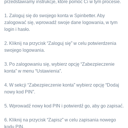
przedstawiamy instrukcje, które pomóc Ci w tym procesie.
1. Zaloguj się do swojego konta w Spinbetter. Aby
zalogować się, wprowadź swoje dane logowania, w tym
login i hasło.
2. Kliknij na przycisk “Zaloguj się” w celu potwierdzenia
swojego logowania.
3. Po zalogowaniu się, wybierz opcję “Zabezpieczenie
konta” w menu “Ustawienia”.
4. W sekcji “Zabezpieczenie konta” wybierz opcję “Dodaj
nowy kod PIN”.
5. Wprowadź nowy kod PIN i potwierdź go, aby go zapisać.
6. Kliknij na przycisk “Zapisz” w celu zapisania nowego
kodu PIN.