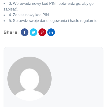
3. Wprowadź nowy kod PIN i potwierdź go, aby go
zapisać.
4. Zapisz nowy kod PIN.
5. Sprawdź swoje dane logowania i hasło regularnie.
Share: