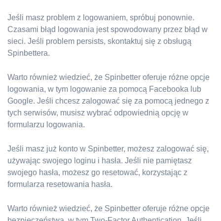
Jeśli masz problem z logowaniem, spróbuj ponownie.
Czasami błąd logowania jest spowodowany przez błąd w
sieci. Jeśli problem persists, skontaktuj się z obsługą
Spinbettera.
Warto również wiedzieć, że Spinbetter oferuje różne opcje
logowania, w tym logowanie za pomocą Facebooka lub
Google. Jeśli chcesz zalogować się za pomocą jednego z
tych serwisów, musisz wybrać odpowiednią opcję w
formularzu logowania.
Jeśli masz już konto w Spinbetter, możesz zalogować się,
używając swojego loginu i hasła. Jeśli nie pamiętasz
swojego hasła, możesz go resetować, korzystając z
formularza resetowania hasła.
Warto również wiedzieć, że Spinbetter oferuje różne opcje
bezpieczeństwa, w tym Two-Factor Authentication. Jeśli