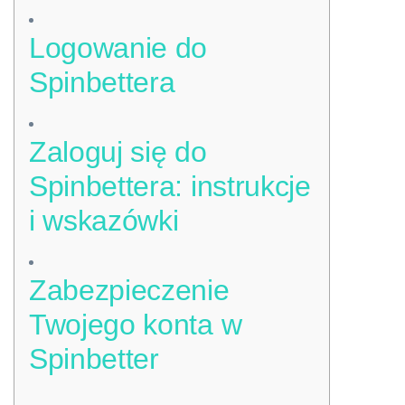
Logowanie do
Spinbettera
Zaloguj się do
Spinbettera: instrukcje
i wskazówki
Zabezpieczenie
Twojego konta w
Spinbetter