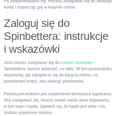
Po zarejestrowaniu się, możesz zalogować się do swojego
konta i rozpocząć grę w kasynie online.
Zaloguj się do
Spinbettera: instrukcje
i wskazówki
Jeśli chcesz zalogować się do
kasyno spinbetter
Spinbettera, musisz wiedzieć, co robić. W tym przewodniku
wyjaśnimy, jak zalogować się do kasyna online i co
powinieneś zrobić, aby uniknąć problemów.
Pierwszym krokiem jest wypełnienie formularza logowania.
Aby zalogować się, musisz podać swoje dane logowania,
w tym login i hasło. Upewnij się, że hasło jest silne i nie
zostało ujawnione nikomu.