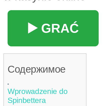
▶️ GRAĆ
Содержимое
Wprowadzenie do
Spinbettera