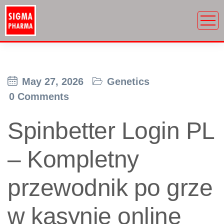
May 27, 2026
Genetics
0 Comments
Spinbetter Login PL
– Kompletny
przewodnik po grze
w kasynie online