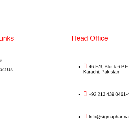
Links
Head Office
e
46-E/3, Block-6 P.E
act Us
Karachi, Pakistan
+92 213 439 0461-4
Info@sigmapharma