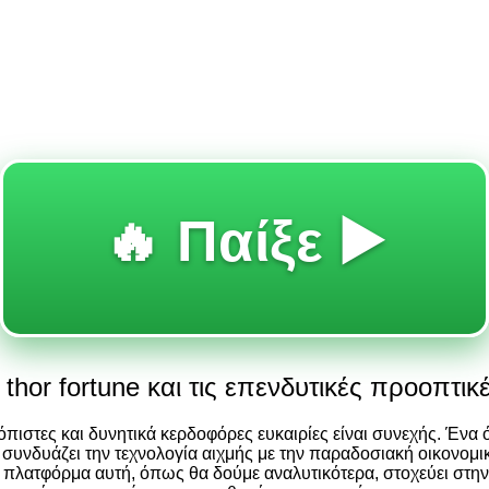
🔥 Παίξε ▶️
hor fortune και τις επενδυτικές προοπτικ
ιστες και δυνητικά κερδοφόρες ευκαιρίες είναι συνεχής. Ένα ό
υ συνδυάζει την τεχνολογία αιχμής με την παραδοσιακή οικονομ
Η πλατφόρμα αυτή, όπως θα δούμε αναλυτικότερα, στοχεύει στ