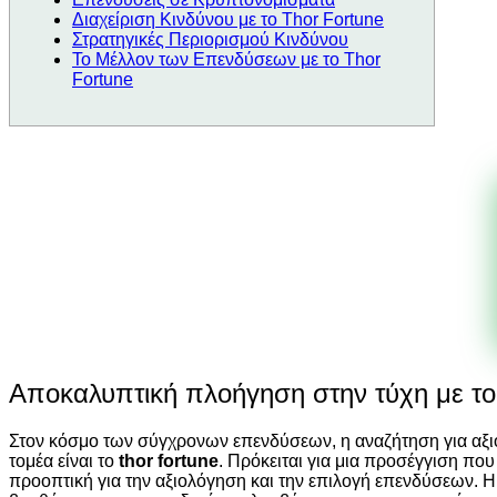
Διαχείριση Κινδύνου με το Thor Fortune
Στρατηγικές Περιορισμού Κινδύνου
Το Μέλλον των Επενδύσεων με το Thor
Fortune
Αποκαλυπτική πλοήγηση στην τύχη με το t
Στον κόσμο των σύγχρονων επενδύσεων, η αναζήτηση για αξιόπ
τομέα είναι το
thor fortune
. Πρόκειται για μια προσέγγιση πο
προοπτική για την αξιολόγηση και την επιλογή επενδύσεων. 