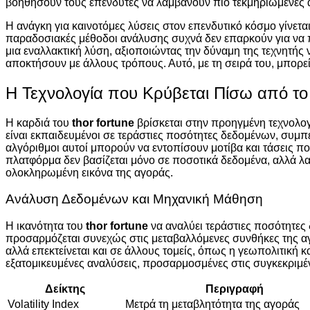
βοηθήσουν τους επενδυτές να λαμβάνουν πιο τεκμηριωμένες απ
Η ανάγκη για καινοτόμες λύσεις στον επενδυτικό κόσμο γίνεται
παραδοσιακές μέθοδοι ανάλυσης συχνά δεν επαρκούν για να πρ
μια εναλλακτική λύση, αξιοποιώντας την δύναμη της τεχνητή
αποκτήσουν με άλλους τρόπους. Αυτό, με τη σειρά του, μπορε
Η Τεχνολογία που Κρύβεται Πίσω από το
Η καρδιά του
thor fortune
βρίσκεται στην προηγμένη τεχνολογ
είναι εκπαιδευμένοι σε τεράστιες ποσότητες δεδομένων, συμ
αλγόριθμοι αυτοί μπορούν να εντοπίσουν μοτίβα και τάσεις π
πλατφόρμα δεν βασίζεται μόνο σε ποσοτικά δεδομένα, αλλά λα
ολοκληρωμένη εικόνα της αγοράς.
Ανάλυση Δεδομένων και Μηχανική Μάθηση
Η ικανότητα του
thor fortune
να αναλύει τεράστιες ποσότητες
προσαρμόζεται συνεχώς στις μεταβαλλόμενες συνθήκες της αγ
αλλά επεκτείνεται και σε άλλους τομείς, όπως η γεωπολιτική 
εξατομικευμένες αναλύσεις, προσαρμοσμένες στις συγκεκριμέν
Δείκτης
Περιγραφή
Volatility Index
Μετρά τη μεταβλητότητα της αγοράς