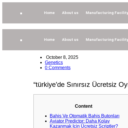
Home
About us
Manufacturing Facilit
Home
About us
Manufacturing Facilit
October 8, 2025
Genetics
0 Comments
“türkiye’de Sınırsız Ücretsiz O
Content
Bahis Ve Otomatik Bahis Butonları
Aviator Predictor: Daha Kolay
Kazanmak Için Ücretsiz Scriptler?