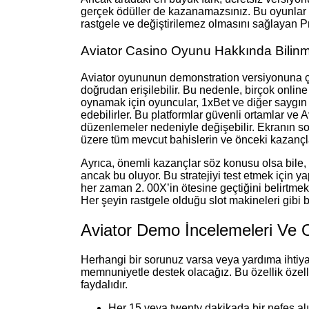
gerçek ödüller de kazanamazsınız. Bu oyunlar 
rastgele ve değiştirilemez olmasını sağlayan Pro
Aviator Casino Oyunu Hakkında Bilin
Aviator oyununun demonstration versiyonuna çeş
doğrudan erişilebilir. Bu nedenle, birçok online
oynamak için oyuncular, 1xBet ve diğer saygın s
edebilirler. Bu platformlar güvenli ortamlar ve 
düzenlemeler nedeniyle değişebilir. Ekranın sol
üzere tüm mevcut bahislerin ve önceki kazançların
Ayrıca, önemli kazançlar söz konusu olsa bile
ancak bu oluyor. Bu stratejiyi test etmek için
her zaman 2. 00X’in ötesine geçtiğini belirtmek 
Her şeyin rastgele olduğu slot makineleri gibi
Aviator Demo İncelemeleri Ve O
Herhangi bir sorunuz varsa veya yardıma ihtiy
memnuniyetle destek olacağız. Bu özellik özel
faydalıdır.
Her 15 veya twenty dakikada bir nefes alı