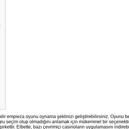
s
ilir empieza oyunu oynama şeklinizi geliştirebilirsiniz. Oyunu 
doğru seçim olup olmadığını anlamak için mükemmel bir seçenekti
kettir. Elbette, bazı çevrimiçi casinoların uygulamasını indirebi