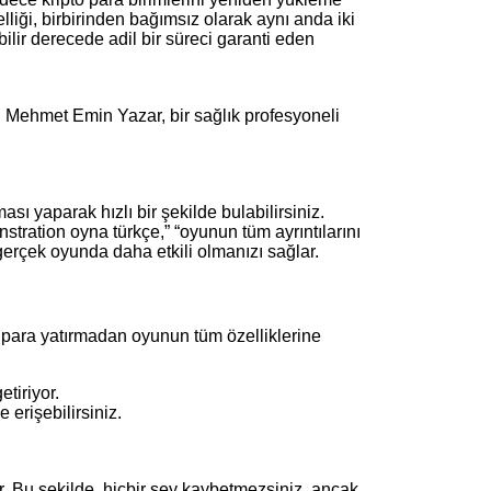
liği, birbirinden bağımsız olarak aynı anda iki
ilir derecede adil bir süreci garanti eden
n Mehmet Emin Yazar, bir sağlık profesyoneli
ı yaparak hızlı bir şekilde bulabilirsiniz.
tration oyna türkçe,” “oyunun tüm ayrıntılarını
erçek oyunda daha etkili olmanızı sağlar.
 para yatırmadan oyunun tüm özelliklerine
etiriyor.
erişebilirsiniz.
r. Bu şekilde, hiçbir şey kaybetmezsiniz, ancak