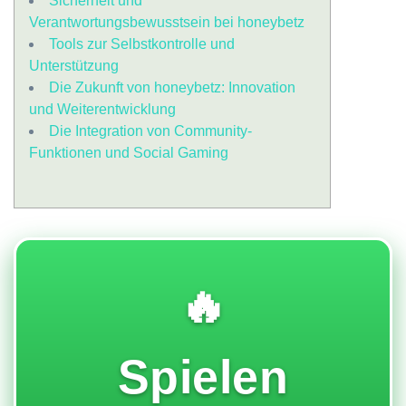
Sicherheit und
Verantwortungsbewusstsein bei honeybetz
Tools zur Selbstkontrolle und
Unterstützung
Die Zukunft von honeybetz: Innovation
und Weiterentwicklung
Die Integration von Community-
Funktionen und Social Gaming
🔥
Spielen