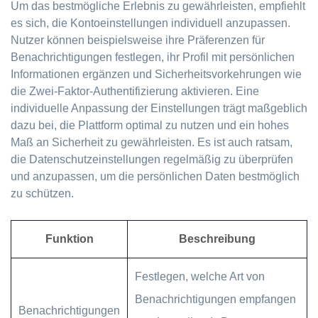
Um das bestmögliche Erlebnis zu gewährleisten, empfiehlt
es sich, die Kontoeinstellungen individuell anzupassen.
Nutzer können beispielsweise ihre Präferenzen für
Benachrichtigungen festlegen, ihr Profil mit persönlichen
Informationen ergänzen und Sicherheitsvorkehrungen wie
die Zwei-Faktor-Authentifizierung aktivieren. Eine
individuelle Anpassung der Einstellungen trägt maßgeblich
dazu bei, die Plattform optimal zu nutzen und ein hohes
Maß an Sicherheit zu gewährleisten. Es ist auch ratsam,
die Datenschutzeinstellungen regelmäßig zu überprüfen
und anzupassen, um die persönlichen Daten bestmöglich
zu schützen.
Funktion
Beschreibung
Festlegen, welche Art von
Benachrichtigungen empfangen
Benachrichtigungen