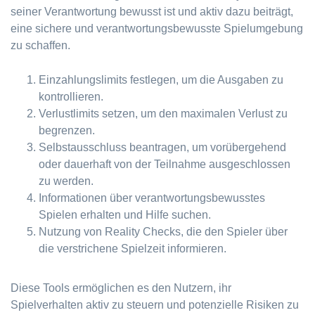
seiner Verantwortung bewusst ist und aktiv dazu beiträgt,
eine sichere und verantwortungsbewusste Spielumgebung
zu schaffen.
Einzahlungslimits festlegen, um die Ausgaben zu
kontrollieren.
Verlustlimits setzen, um den maximalen Verlust zu
begrenzen.
Selbstausschluss beantragen, um vorübergehend
oder dauerhaft von der Teilnahme ausgeschlossen
zu werden.
Informationen über verantwortungsbewusstes
Spielen erhalten und Hilfe suchen.
Nutzung von Reality Checks, die den Spieler über
die verstrichene Spielzeit informieren.
Diese Tools ermöglichen es den Nutzern, ihr
Spielverhalten aktiv zu steuern und potenzielle Risiken zu