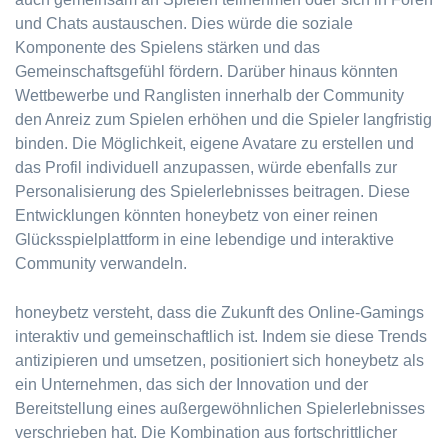
und Chats austauschen. Dies würde die soziale
Komponente des Spielens stärken und das
Gemeinschaftsgefühl fördern. Darüber hinaus könnten
Wettbewerbe und Ranglisten innerhalb der Community
den Anreiz zum Spielen erhöhen und die Spieler langfristig
binden. Die Möglichkeit, eigene Avatare zu erstellen und
das Profil individuell anzupassen, würde ebenfalls zur
Personalisierung des Spielerlebnisses beitragen. Diese
Entwicklungen könnten honeybetz von einer reinen
Glücksspielplattform in eine lebendige und interaktive
Community verwandeln.
honeybetz versteht, dass die Zukunft des Online-Gamings
interaktiv und gemeinschaftlich ist. Indem sie diese Trends
antizipieren und umsetzen, positioniert sich honeybetz als
ein Unternehmen, das sich der Innovation und der
Bereitstellung eines außergewöhnlichen Spielerlebnisses
verschrieben hat. Die Kombination aus fortschrittlicher