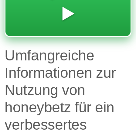
▶️
Umfangreiche
Informationen zur
Nutzung von
honeybetz für ein
verbessertes