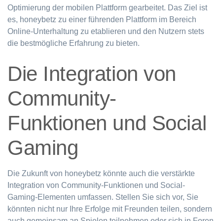
Optimierung der mobilen Plattform gearbeitet. Das Ziel ist
es, honeybetz zu einer führenden Plattform im Bereich
Online-Unterhaltung zu etablieren und den Nutzern stets
die bestmögliche Erfahrung zu bieten.
Die Integration von
Community-
Funktionen und Social
Gaming
Die Zukunft von honeybetz könnte auch die verstärkte
Integration von Community-Funktionen und Social-
Gaming-Elementen umfassen. Stellen Sie sich vor, Sie
könnten nicht nur Ihre Erfolge mit Freunden teilen, sondern
auch gemeinsam an Spielen teilnehmen oder sich in Foren