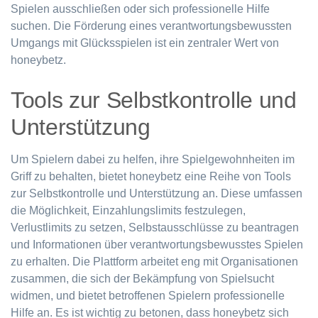
Spielen ausschließen oder sich professionelle Hilfe
suchen. Die Förderung eines verantwortungsbewussten
Umgangs mit Glücksspielen ist ein zentraler Wert von
honeybetz.
Tools zur Selbstkontrolle und
Unterstützung
Um Spielern dabei zu helfen, ihre Spielgewohnheiten im
Griff zu behalten, bietet honeybetz eine Reihe von Tools
zur Selbstkontrolle und Unterstützung an. Diese umfassen
die Möglichkeit, Einzahlungslimits festzulegen,
Verlustlimits zu setzen, Selbstausschlüsse zu beantragen
und Informationen über verantwortungsbewusstes Spielen
zu erhalten. Die Plattform arbeitet eng mit Organisationen
zusammen, die sich der Bekämpfung von Spielsucht
widmen, und bietet betroffenen Spielern professionelle
Hilfe an. Es ist wichtig zu betonen, dass honeybetz sich