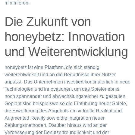
minimieren.
Die Zukunft von
honeybetz: Innovation
und Weiterentwicklung
honeybetz ist eine Plattform, die sich ständig
weiterentwickelt und an die Bedürfnisse ihrer Nutzer
anpasst. Das Unternehmen investiert kontinuierlich in neue
Technologien und Innovationen, um das Spielerlebnis
noch spannender und abwechslungsreicher zu gestalten.
Geplant sind beispielsweise die Einführung neuer Spiele,
die Erweiterung des Angebots um virtuelle Realität und
Augmented Reality sowie die Integration neuer
Zahlungsmethoden. Darüber hinaus wird an der
Verbesserung der Benutzerfreundlichkeit und der