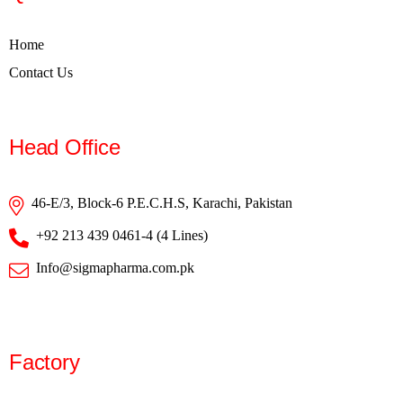
Home
Contact Us
Head Office
46-E/3, Block-6 P.E.C.H.S, Karachi, Pakistan
+92 213 439 0461-4 (4 Lines)
Info@sigmapharma.com.pk
Factory