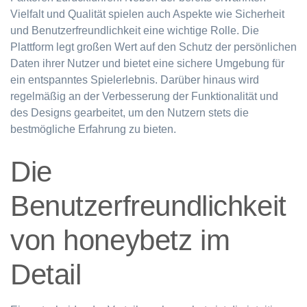
Vielfalt und Qualität spielen auch Aspekte wie Sicherheit
und Benutzerfreundlichkeit eine wichtige Rolle. Die
Plattform legt großen Wert auf den Schutz der persönlichen
Daten ihrer Nutzer und bietet eine sichere Umgebung für
ein entspanntes Spielerlebnis. Darüber hinaus wird
regelmäßig an der Verbesserung der Funktionalität und
des Designs gearbeitet, um den Nutzern stets die
bestmögliche Erfahrung zu bieten.
Die
Benutzerfreundlichkeit
von honeybetz im
Detail