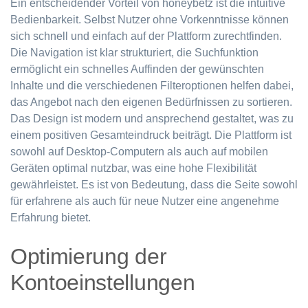
Ein entscheidender Vorteil von honeybetz ist die intuitive
Bedienbarkeit. Selbst Nutzer ohne Vorkenntnisse können
sich schnell und einfach auf der Plattform zurechtfinden.
Die Navigation ist klar strukturiert, die Suchfunktion
ermöglicht ein schnelles Auffinden der gewünschten
Inhalte und die verschiedenen Filteroptionen helfen dabei,
das Angebot nach den eigenen Bedürfnissen zu sortieren.
Das Design ist modern und ansprechend gestaltet, was zu
einem positiven Gesamteindruck beiträgt. Die Plattform ist
sowohl auf Desktop-Computern als auch auf mobilen
Geräten optimal nutzbar, was eine hohe Flexibilität
gewährleistet. Es ist von Bedeutung, dass die Seite sowohl
für erfahrene als auch für neue Nutzer eine angenehme
Erfahrung bietet.
Optimierung der
Kontoeinstellungen