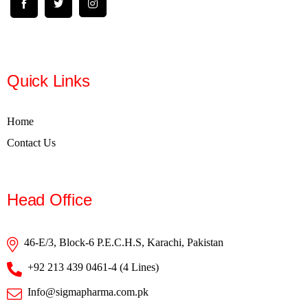
Quick Links
Home
Contact Us
Head Office
46-E/3, Block-6 P.E.C.H.S, Karachi, Pakistan
+92 213 439 0461-4 (4 Lines)
Info@sigmapharma.com.pk