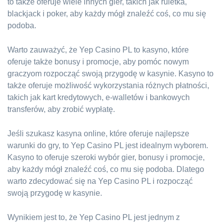
to także oferuje wiele innych gier, takich jak ruletka,
blackjack i poker, aby każdy mógł znaleźć coś, co mu się
podoba.
Warto zauważyć, że Yep Casino PL to kasyno, które
oferuje także bonusy i promocje, aby pomóc nowym
graczyom rozpocząć swoją przygodę w kasynie. Kasyno to
także oferuje możliwość wykorzystania różnych płatności,
takich jak kart kredytowych, e-walletów i bankowych
transferów, aby zrobić wypłatę.
Jeśli szukasz kasyna online, które oferuje najlepsze
warunki do gry, to Yep Casino PL jest idealnym wyborem.
Kasyno to oferuje szeroki wybór gier, bonusy i promocje,
aby każdy mógł znaleźć coś, co mu się podoba. Dlatego
warto zdecydować się na Yep Casino PL i rozpocząć
swoją przygodę w kasynie.
Wynikiem jest to, że Yep Casino PL jest jednym z