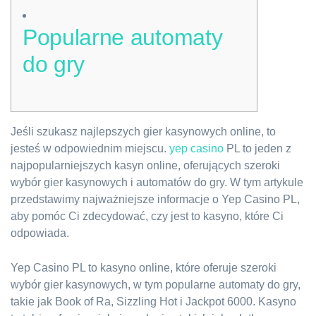
Popularne automaty
do gry
Jeśli szukasz najlepszych gier kasynowych online, to
jesteś w odpowiednim miejscu.
yep casino
PL to jeden z
najpopularniejszych kasyn online, oferujących szeroki
wybór gier kasynowych i automatów do gry. W tym artykule
przedstawimy najważniejsze informacje o Yep Casino PL,
aby pomóc Ci zdecydować, czy jest to kasyno, które Ci
odpowiada.
Yep Casino PL to kasyno online, które oferuje szeroki
wybór gier kasynowych, w tym popularne automaty do gry,
takie jak Book of Ra, Sizzling Hot i Jackpot 6000. Kasyno