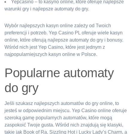
Yepcasino – to kasyno online, które oferuje najlepsze
warunki gry i najlepsze automaty do gry.
Wybór najlepszych kasyn online zależy od Twoich
preferencji i potrzeb. Yep Casino PL oferuje wiele kasyn
online, które oferują najlepsze automaty do gry i bonusy.
Wśród nich jest Yep Casino, które jest jednym z
najpopularniejszych kasyn online w Polsce.
Popularne automaty
do gry
Jeśli szukasz najlepszych automatów do gry online, to
jesteś w odpowiednim miejscu. Yep Casino online oferuje
szeroką gamę popularnych automatów, które mogą
zaspokoić Twoje gusta. Wśród nich znajdują się klasyki,
takie jak Book of Ra, Sizzling Hot i Lucky Lady’s Charm, a