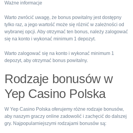
Ważne informacje
Warto zwrócić uwagę, że bonus powitalny jest dostępny
tylko raz, a jego wartość może się różnić w zależności od
wybranej opcji. Aby otrzymać ten bonus, należy zalogować
się na konto i wykonać minimum 1 depozyt.
Warto zalogować się na konto i wykonać minimum 1
depozyt, aby otrzymać bonus powitalny.
Rodzaje bonusów w
Yep Casino Polska
W Yep Casino Polska oferujemy różne rodzaje bonusów,
aby naszym graczy online zadowolić i zachęcić do dalszej
gry. Najpopularniejszymi rodzajami bonusów są: