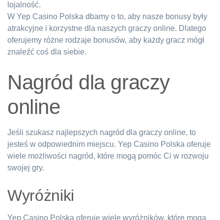
lojalność.
W Yep Casino Polska dbamy o to, aby nasze bonusy były
atrakcyjne i korzystne dla naszych graczy online. Dlatego
oferujemy różne rodzaje bonusów, aby każdy gracz mógł
znaleźć coś dla siebie.
Nagród dla graczy
online
Jeśli szukasz najlepszych nagród dla graczy online, to
jesteś w odpowiednim miejscu. Yep Casino Polska oferuje
wiele możliwości nagród, które mogą pomóc Ci w rozwoju
swojej gry.
Wyróżniki
Yep Casino Polska oferuje wiele wyróżników, które mogą