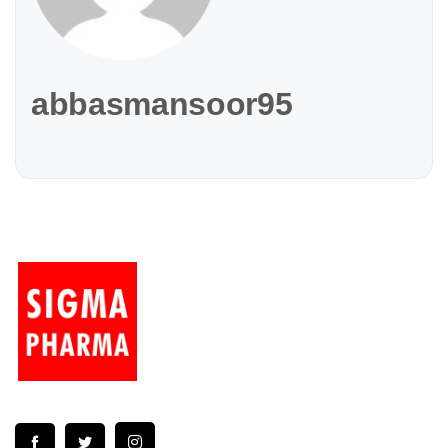
abbasmansoor95