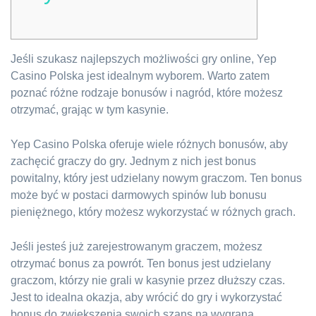
Jeśli szukasz najlepszych możliwości gry online, Yep
Casino Polska jest idealnym wyborem. Warto zatem
poznać różne rodzaje bonusów i nagród, które możesz
otrzymać, grając w tym kasynie.
Yep Casino Polska oferuje wiele różnych bonusów, aby
zachęcić graczy do gry. Jednym z nich jest bonus
powitalny, który jest udzielany nowym graczom. Ten bonus
może być w postaci darmowych spinów lub bonusu
pieniężnego, który możesz wykorzystać w różnych grach.
Jeśli jesteś już zarejestrowanym graczem, możesz
otrzymać bonus za powrót. Ten bonus jest udzielany
graczom, którzy nie grali w kasynie przez dłuższy czas.
Jest to idealna okazja, aby wrócić do gry i wykorzystać
bonus do zwiększenia swoich szans na wygraną.