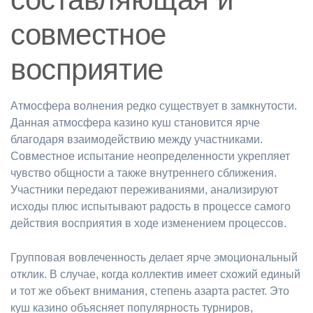
совместное
восприятие
Атмосфера волнения редко существует в замкнутости.
Данная атмосфера казино куш становится ярче
благодаря взаимодействию между участниками.
Совместное испытание неопределенности укрепляет
чувство общности а также внутреннего сближения.
Участники передают переживаниями, анализируют
исходы плюс испытывают радость в процессе самого
действия восприятия в ходе изменением процессов.
Групповая вовлеченность делает ярче эмоциональный
отклик. В случае, когда коллектив имеет схожий единый
и тот же объект внимания, степень азарта растет. Это
куш казино объясняет популярность турниров,