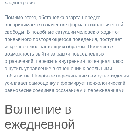
хладнокровие.
Помимо этого, обстановка азарта нередко
воспринимается в качестве форма психологической
свободы. В подобные ситуации человек отходит от
привычного повторяющегося поведения, поступает
искренне плюс настоящим образом. Появляется
возможность выйти за рамки повседневных
ограничений, пережить внутренний потенциал плюс
ощутить управление в отношении к реальными
событиями. Подобное переживание самоутверждения
усиливает самооценку и формирует психологический
равновесие соединяя осознанием и переживаниями.
Волнение в
ежедневной