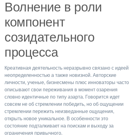
Волнение в роли
компонент
созидательного
процесса
Креативная деятельность неразрывно связано с идеей
неопределенностью а также новизной. Авторские
личности, ученые, бизнесмены плюс инноваторы часто
описывают свои переживания в момент озарения
словно идентичные по типу азарта. Говорится идет
совсем не об стремлении победить, но об ощущении
стремлении пережить неизведанные ощущения,
открыть новое уникальное. В особенности это
состояние подталкивает на поискам и выходу за
ограничения привычного.