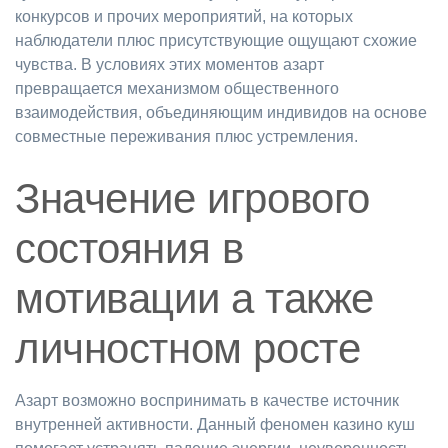
конкурсов и прочих мероприятий, на которых
наблюдатели плюс присутствующие ощущают схожие
чувства. В условиях этих моментов азарт
превращается механизмом общественного
взаимодействия, объединяющим индивидов на основе
совместные переживания плюс устремления.
Значение игрового
состояния в
мотивации а также
личностном росте
Азарт возможно воспринимать в качестве источник
внутренней активности. Данный феномен казино куш