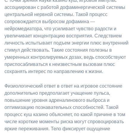
С точки зрения науки казино куш, игровой импульс
ассоциирован с работой дофаминергической системы
центральной нервной системы. Такой процесс
сопровождается выбросом дофамина —
нейромедиатора, что усиливает чувство радости и
увеличивает концентрацию восприятия. Следствием
личность испытывает подъем энергии плюс внутренний
стимул действовать. Такие состояния полезны в
умеренных контролируемых дозах, ведь способствуют
приспосабливаться к неизвестным вызовам плюс
сохранять интерес по направлению к жизни.
Физиологический ответ в ответ на игровое состояние
дополнительно предполагает учащение пульса,
повышение уровня адреналинового выброса и
оптимизацию познавательных способностей. Такой
процесс куш казино объясняет, по какой причине в том
числе короткие моменты риска могут спровоцировать
яркие переживания. Тело фиксирует ощущение