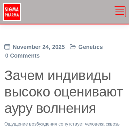
November 24, 2025
Genetics
0 Comments
Зачем индивиды
высоко оценивают
ауру волнения
Ощущение возбуждения сопутствует человека сквозь