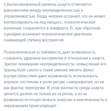
Сбалансированный уровень азарта отличается
равновесием между неопределенностью и
управляемостью. Когда человек осознает, что он может
контролировать на ход процесс, психологическое
волнение сохраняется в комфорта. В, при обратном
сценарии возникает психологическое давление,
снижающий глубину восприятия.
Психологическая устойчивость дает возможность
сохранять здоровое восприятие в отношении к азарта.
Зрелое понимание неопределенности, осмысление его
границ kush casino а также умение менять фокус
внутри областями дают возможность использовать
игровое состояние в роли ресурс саморазвития, но не
как фактор перегрузки. В этом контексте среда азарта
ценится далеко не только из-за риска, а из-за
возможности почувствовать энергию и вовлеченность в
окружающем происходящее.