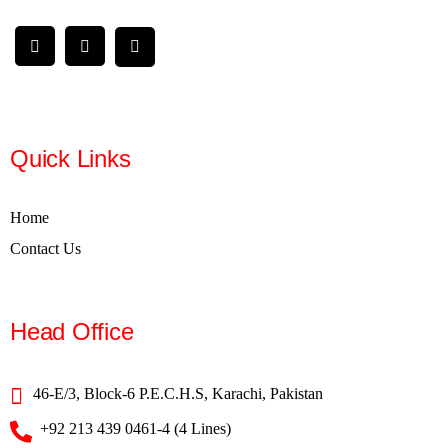
Quick Links
Home
Contact Us
Head Office
46-E/3, Block-6 P.E.C.H.S, Karachi, Pakistan
+92 213 439 0461-4 (4 Lines)