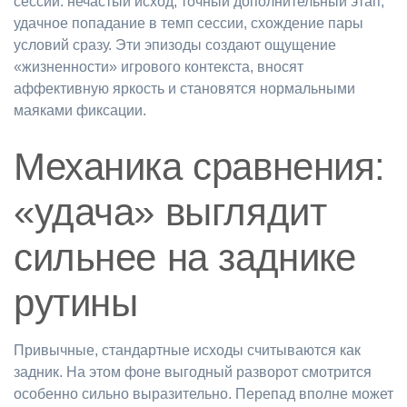
сессии: нечастый исход, точный дополнительный этап,
удачное попадание в темп сессии, схождение пары
условий сразу. Эти эпизоды создают ощущение
«жизненности» игрового контекста, вносят
аффективную яркость и становятся нормальными
маяками фиксации.
Механика сравнения:
«удача» выглядит
сильнее на заднике
рутины
Привычные, стандартные исходы считываются как
задник. На этом фоне выгодный разворот смотрится
особенно сильно выразительно. Перепад вполне может