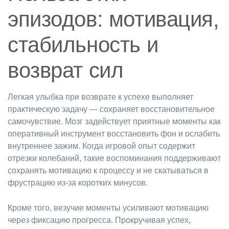
эпизодов: мотивация,
стабильность и
возврат сил
Легкая улыбка при возврате к успехе выполняет
практическую задачу — сохраняет восстановительное
самочувствие. Мозг задействует приятные моменты как
оперативный инструмент восстановить фон и ослабить
внутреннее зажим. Когда игровой опыт содержит
отрезки колебаний, такие воспоминания поддерживают
сохранять мотивацию к процессу и не скатываться в
фрустрацию из-за коротких минусов.
Кроме того, везучие моменты усиливают мотивацию
через фиксацию прогресса. Прокручивая успех,